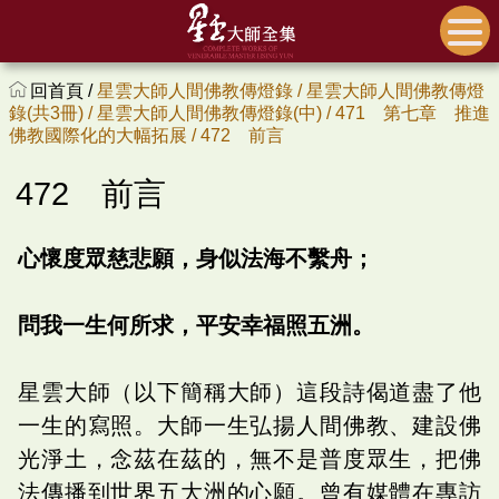
回首頁 /
星雲大師人間佛教傳燈錄 /
星雲大師人間佛教傳燈
錄(共3冊) /
星雲大師人間佛教傳燈錄(中) /
471 第七章 推進
佛教國際化的大幅拓展 /
472 前言
472 前言
心懷度眾慈悲願，身似法海不繫舟；
問我一生何所求，平安幸福照五洲。
星雲大師（以下簡稱大師）這段詩偈道盡了他
一生的寫照。大師一生弘揚人間佛教、建設佛
光淨土，念茲在茲的，無不是普度眾生，把佛
法傳播到世界五大洲的心願。曾有媒體在專訪