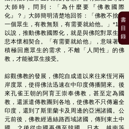
大師時，問到：「為什麼要『佛教國際
化』？」大師簡明清楚地回答：「佛教不捨棄
書
一個眾生，有教無類，有需要就給他。」*1可
目
以說，推動佛教國際化，就是與佛陀對眾生慈
錄
悲本懷相契合。「有需要就給他」，意味著能
積極回應眾生的需求，不離「人間性」的佛
教，才能被眾生接受。
綜觀佛教的發展，佛陀自成道以來往來恆河兩
岸度眾，使得佛法迅速在中印度傳播開來。後
來孔雀王朝的阿育王崇奉佛教，甚至定為國
教，還派遣傳教團到各地，使佛教不只傳遍全
印度，還到了斯里蘭卡及周邊的亞洲諸國。公
元前後，佛教經過絲路西域諸國，傳到東土中
國，之後從中國再傳至韓國、日本、越南等