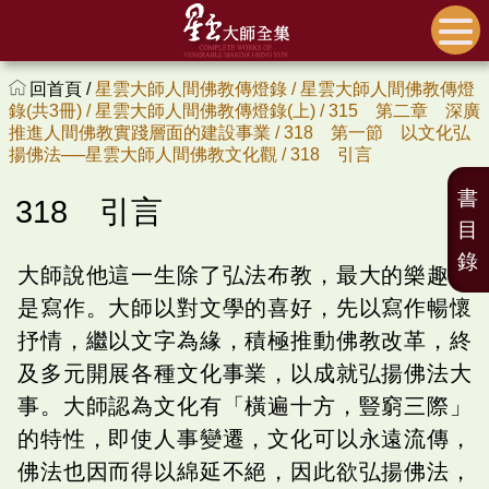
回首頁 /
星雲大師人間佛教傳燈錄 /
星雲大師人間佛教傳燈
錄(共3冊) /
星雲大師人間佛教傳燈錄(上) /
315 第二章 深廣
推進人間佛教實踐層面的建設事業 /
318 第一節 以文化弘
揚佛法──星雲大師人間佛教文化觀 /
318 引言
書
318 引言
目
錄
大師說他這一生除了弘法布教，最大的樂趣就
是寫作。大師以對文學的喜好，先以寫作暢懷
抒情，繼以文字為緣，積極推動佛教改革，終
及多元開展各種文化事業，以成就弘揚佛法大
事。大師認為文化有「橫遍十方，豎窮三際」
的特性，即使人事變遷，文化可以永遠流傳，
佛法也因而得以綿延不絕，因此欲弘揚佛法，