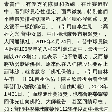
素質佳，有優秀的隊員和教練，在比賽過程
中，看到球員心性穩定、面帶微笑，特別他們
平時還安排禪修課程，有助平穩心浮氣躁，是
支很不一樣的隊伍。」（引用自李生鳳：〈高
雄之光 普中女籃、中正棒球隊獲市府頒獎〉，
人間通訊社，2018年4月24日。）普中球員陳
孟欣在106學年的八強戰對滬江高中，最後一分
鐘以76:73勝出，他表示：他不敢居功，反而都
將功勞獻給佛祖。原來他在八強階段只要站上
罰球線，就會默念「佛祖保佑」。（引用自林
岳甫：〈HBL佛祖保佑！陳孟欣最後兩罰全進
率普門八強戰4連勝〉，《自由時報》，2018年
1月31日。）而球隊比賽得獎，也都會將榮耀帶
回佛光山向佛陀、大師報告，甚至回饋母校，
如：普門中學棒球隊榮獲112學年度高中棒球運