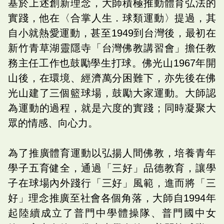
基於上述創新理念，大師積極推動體育弘法的
實踐，他在〈合掌人生．球類運動〉提過，其
自小就熱愛運動，甚至1949到台灣後，最初在
新竹青草湖靈隱寺「台灣佛教講習會」擔任教
務主任工作也鼓勵學生打球。佛光山1967年開
山後，在環境、經濟萬分困難下，亦先後在佛
光山建了三個籃球場，鼓勵大家運動。大師認
為運動的過程，就是六度的實踐；同時凝聚大
眾的情感、向心力。
為了推廣體育運動以弘揚人間佛教，培養青年
學子五育健全，通過「三好」品德教育，讓學
子在球場內外踐行「三好」風範，進而將「三
好」理念推廣至社會各個角落，大師自1994年
起陸續成立了普門中學體操隊、普門國中女