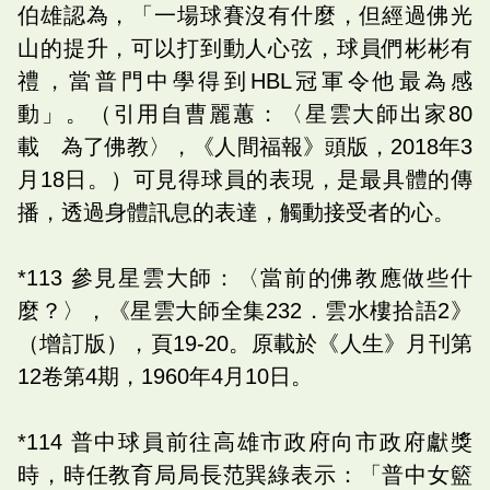
伯雄認為，「一場球賽沒有什麼，但經過佛光
山的提升，可以打到動人心弦，球員們彬彬有
禮，當普門中學得到HBL冠軍令他最為感
動」。（引用自曹麗蕙：〈星雲大師出家80
載 為了佛教〉，《人間福報》頭版，2018年3
月18日。）可見得球員的表現，是最具體的傳
播，透過身體訊息的表達，觸動接受者的心。
*113 參見星雲大師：〈當前的佛教應做些什
麼？〉，《星雲大師全集232．雲水樓拾語2》
（增訂版），頁19-20。原載於《人生》月刊第
12卷第4期，1960年4月10日。
*114 普中球員前往高雄市政府向市政府獻獎
時，時任教育局局長范巽綠表示：「普中女籃