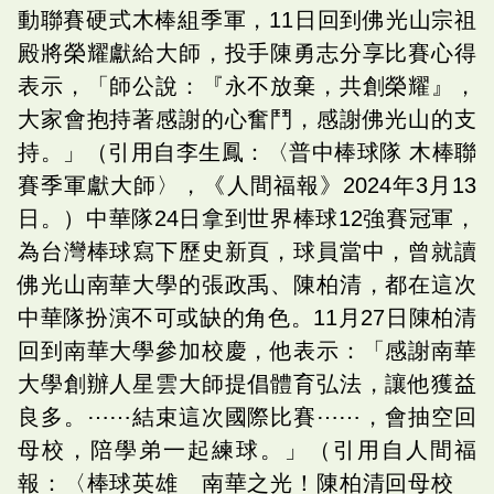
動聯賽硬式木棒組季軍，11日回到佛光山宗祖
殿將榮耀獻給大師，投手陳勇志分享比賽心得
表示，「師公說：『永不放棄，共創榮耀』，
大家會抱持著感謝的心奮鬥，感謝佛光山的支
持。」（引用自李生鳳：〈普中棒球隊 木棒聯
賽季軍獻大師〉，《人間福報》2024年3月13
日。）中華隊24日拿到世界棒球12強賽冠軍，
為台灣棒球寫下歷史新頁，球員當中，曾就讀
佛光山南華大學的張政禹、陳柏清，都在這次
中華隊扮演不可或缺的角色。11月27日陳柏清
回到南華大學參加校慶，他表示：「感謝南華
大學創辦人星雲大師提倡體育弘法，讓他獲益
良多。⋯⋯結束這次國際比賽⋯⋯，會抽空回
母校，陪學弟一起練球。」（引用自人間福
報：〈棒球英雄 南華之光！陳柏清回母校