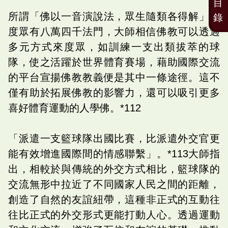
目
所謂「佛以一音演說法，眾生隨類各得解」。
錄
度眾有八萬四千法門，大師相信佛教可以透過
多元方式來度眾，如訓練一支出類拔萃的球
隊，使之活躍於世界體育賽場，藉助國際交流
的平台宣揚佛教教義便是其中一條途徑。這不
僅有助於拓展佛教的影響力，還可以吸引更多
喜好體育運動的人學佛。*112
「派遣一支籃球隊出國比賽，比派遣外交官更
能有效增進國際間的情感聯繫」。*113大師指
出，相較於與傳統的外交方式相比，籃球隊的
交流無形中拉近了不同國家人民之間的距離，
創造了自然的友誼紐帶，這種非正式的互動往
往比正式的外交形式更能打動人心。透過運動