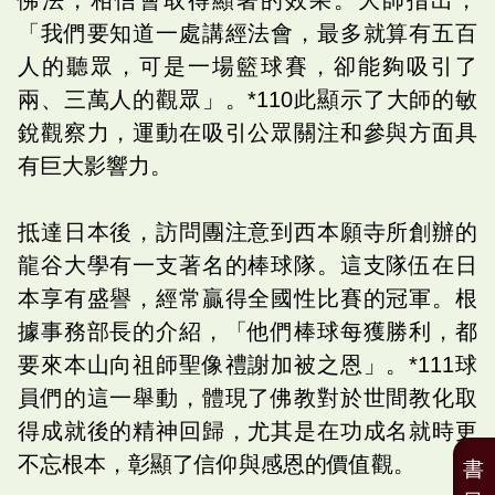
「我們要知道一處講經法會，最多就算有五百
人的聽眾，可是一場籃球賽，卻能夠吸引了
兩、三萬人的觀眾」。*110此顯示了大師的敏
銳觀察力，運動在吸引公眾關注和參與方面具
有巨大影響力。
抵達日本後，訪問團注意到西本願寺所創辦的
龍谷大學有一支著名的棒球隊。這支隊伍在日
本享有盛譽，經常贏得全國性比賽的冠軍。根
據事務部長的介紹，「他們棒球每獲勝利，都
要來本山向祖師聖像禮謝加被之恩」。*111球
員們的這一舉動，體現了佛教對於世間教化取
得成就後的精神回歸，尤其是在功成名就時更
不忘根本，彰顯了信仰與感恩的價值觀。
書