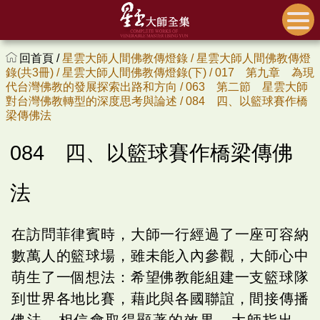
回首頁 /
星雲大師人間佛教傳燈錄 /
星雲大師人間佛教傳燈
錄(共3冊) /
星雲大師人間佛教傳燈錄(下) /
017 第九章 為現
代台灣佛教的發展探索出路和方向 /
063 第二節 星雲大師
對台灣佛教轉型的深度思考與論述 /
084 四、以籃球賽作橋
梁傳佛法
084 四、以籃球賽作橋梁傳佛
法
在訪問菲律賓時，大師一行經過了一座可容納
數萬人的籃球場，雖未能入內參觀，大師心中
萌生了一個想法：希望佛教能組建一支籃球隊
到世界各地比賽，藉此與各國聯誼，間接傳播
佛法，相信會取得顯著的效果。大師指出，