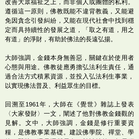
改善大眾福祉之上，而非個人或團體的私利。
遵循這一原則，佛教既能不違背教義，又能避
免因貪念引發糾紛，又能在現代社會中找到穩
定而具持續性的發展之道，「取之有道，用之
有道」的淨財，有助於佛法的長遠弘揚。
大師強調，金錢本身無善惡，關鍵在於使用者
心態與用途。佛教徒應勇擔弘法利生責任，通
過合法方式積累資源，並投入弘法利生事業，
以實現佛法普及、利益眾生的目標。
回溯至1961年，大師在《覺世》雜誌上發表
〈大家發財〉一文，闡述了他對佛教金錢觀的
見解。文中，大師強調，金錢是修行重要資
糧，是佛教事業基礎。建設佛學院、禪堂、學