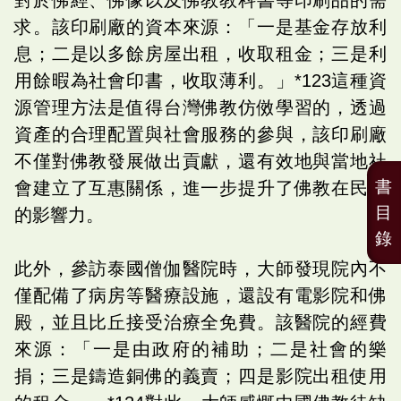
求。該印刷廠的資本來源：「一是基金存放利
息；二是以多餘房屋出租，收取租金；三是利
用餘暇為社會印書，收取薄利。」*123這種資
源管理方法是值得台灣佛教仿傚學習的，透過
資產的合理配置與社會服務的參與，該印刷廠
不僅對佛教發展做出貢獻，還有效地與當地社
書
會建立了互惠關係，進一步提升了佛教在民間
目
的影響力。
錄
此外，參訪泰國僧伽醫院時，大師發現院內不
僅配備了病房等醫療設施，還設有電影院和佛
殿，並且比丘接受治療全免費。該醫院的經費
來源：「一是由政府的補助；二是社會的樂
捐；三是鑄造銅佛的義賣；四是影院出租使用