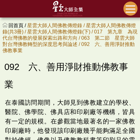
回首頁 /
星雲大師人間佛教傳燈錄 /
星雲大師人間佛教傳燈
錄(共3冊) /
星雲大師人間佛教傳燈錄(下) /
017 第九章 為現
代台灣佛教的發展探索出路和方向 /
063 第二節 星雲大師
對台灣佛教轉型的深度思考與論述 /
092 六、善用淨財推動
佛教事業
092 六、善用淨財推動佛教事
業
在泰國訪問期間，大師見到佛教建立的學校、
醫院、佛學院、佛具店和印刷廠等機構，皆具
有一定的規模。在參觀當地最著名的一家佛教
印刷廠時，他發現該印刷廠幾乎能夠滿足全國
對於佛經、佛像以及佛教教科書等印刷品的需