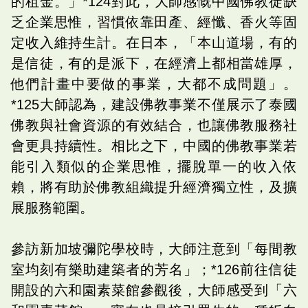
的租金。」*124對此，大師感慨中國佛教徒缺
乏企業思惟，習慣依靠田產、經懺、香火等固
定收入維持生計。在日本，「本山道場，有的
是信徒，有的是派下，在經濟上都相當雄厚，
他們計畫中要做的事業，大都不成問題」。
*125大師認為，建設佛教事業不僅展示了泰國
佛教與社會資源的有效結合，也讓佛教服務社
會更具持續性。相比之下，中國的佛教事業若
能引入類似的企業思惟，擺脫單一的收入依
賴，將有助於佛教組織提升經濟獨立性，及擴
展服務範圍。
參訪新加坡彌陀學校時，大師注意到「每間教
室均刻有樂助建築者的芳名」；*126前往信徒
開設的六和園素菜館參觀後，大師感受到「六