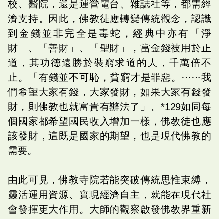
校、醫院，還是運營電台、雜誌社等，都需經
濟支持。因此，佛教徒應轉變傳統觀念，認識
到金錢並非完全是毒蛇，經典中亦有「淨
財」、「善財」、「聖財」，當金錢被用於正
道，其功德遠勝於裝窮求道的人，千萬倍不
止。「有錢並不可恥，貧窮才是罪惡。⋯⋯我
們希望大家有錢，大家發財，如果大家有錢發
財，則佛教也就富貴有辦法了」。*129如同每
個國家都希望國民收入增加一樣，佛教徒也應
該發財，這既是國家的期望，也是現代佛教的
需要。
由此可見，佛教寺院若能突破傳統思惟束縛，
靈活運用資源、實現經濟自主，就能在現代社
會發揮更大作用。大師的觀察啟發佛教界重新