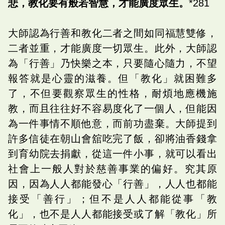
悲，教化要有般若智慧，才能廣度眾生。
*281
大師認為行善和教化二者之間如同福慧雙修，
二者並重，才能廣度一切眾生。此外，大師認
為「行善」乃快樂之本，只要隨心隨力，不望
報答就是心靈的滋養。但「教化」就困難多
了，不但要觀察眾生的性格，耐煩地應機施
教，而且往往好不容易度化了一個人，但能因
為一件事情不順他意，而前功盡棄。大師提到
許多信徒在朝山會舘吃完了飯，卻將油香錢拿
到育幼院去捐獻，從這一件小事，就可以看出
社會上一般人對於慈善事業的偏好。究其原
因，因為人人都能發心「行善」，人人也都能
接受「善行」；但不是人人都能從事「教
化」，也不是人人都能接受或了解「教化」所