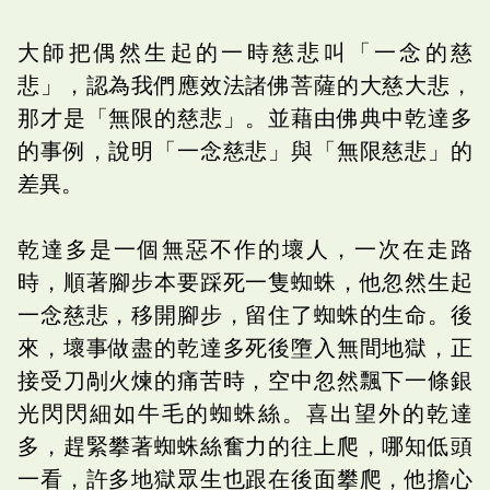
大師把偶然生起的一時慈悲叫「一念的慈
悲」，認為我們應效法諸佛菩薩的大慈大悲，
那才是「無限的慈悲」。並藉由佛典中乾達多
的事例，說明「一念慈悲」與「無限慈悲」的
差異。
乾達多是一個無惡不作的壞人，一次在走路
時，順著腳步本要踩死一隻蜘蛛，他忽然生起
一念慈悲，移開腳步，留住了蜘蛛的生命。後
來，壞事做盡的乾達多死後墮入無間地獄，正
接受刀剮火煉的痛苦時，空中忽然飄下一條銀
光閃閃細如牛毛的蜘蛛絲。喜出望外的乾達
多，趕緊攀著蜘蛛絲奮力的往上爬，哪知低頭
一看，許多地獄眾生也跟在後面攀爬，他擔心