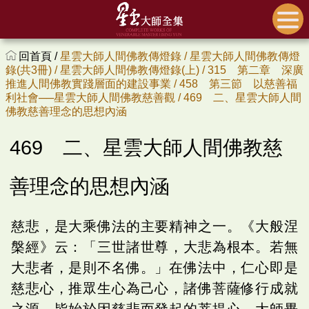
回首頁 /
星雲大師人間佛教傳燈錄 /
星雲大師人間佛教傳燈
錄(共3冊) /
星雲大師人間佛教傳燈錄(上) /
315 第二章 深廣
推進人間佛教實踐層面的建設事業 /
458 第三節 以慈善福
利社會──星雲大師人間佛教慈善觀 /
469 二、星雲大師人間
佛教慈善理念的思想內涵
469 二、星雲大師人間佛教慈
善理念的思想內涵
慈悲，是大乘佛法的主要精神之一。《大般涅
槃經》云：「三世諸世尊，大悲為根本。若無
大悲者，是則不名佛。」在佛法中，仁心即是
慈悲心，推眾生心為己心，諸佛菩薩修行成就
之源，皆始於因慈悲而發起的菩提心。大師畢