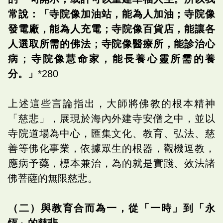
常說：「寺院像加油站，能為人加油；寺院像
發電廠，能為人充電；寺院像百貨店，能讓各
人選取所需的佛法；寺院像醫療所，能診治心
病；寺院像慧命家，能長養心靈所需的養
分。」
*280
上述這些言論指出，大師將佛教的根本精神
「慈悲」，展現於海內外建寺安僧之中，並以
寺院道場為中心，匯集文化、教育、弘法、慈
善等佛化事業，依據眾生的根器，觀機逗教，
應病予藥，標本兼治，為的就是實踐、效法諸
佛菩薩的無限慈悲。
（二）與教育合而為一，從「一時」到「永
恆」的慈悲