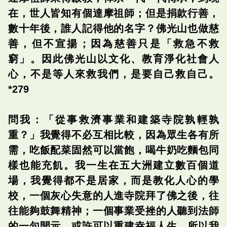
在，世人皆知有個達摩祖師；但是捐款行善，
數十年後，誰人記得他的名字？佛光山也做慈
善，但不宣揚；因為慈善只是「救急不救
窮」。因此佛光山以文化、教育淨化社會人
心，不是等人來救我們，是要自己救自己。
*279
問我：「從事救濟事業和建築寺院孰輕孰
重？」我覺得不必互相比較，因為眾生各有所
需，吃飯配菜固然可以當飽，喝牛奶吃麵包同
樣也能充飢。我一生在五大洲建立數百個道
場，我覺得都不是居家，而是教化人心的學
校，一個灰心失意的人進寺院拜了佛之後，往
往能夠鼓舞精神；一個事業受挫的人聽到法師
的一句開示，或許可以重建幸福人生。所以我