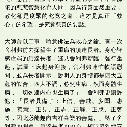
陀的慈悲智慧化育人間。因為行善固然重要，
教化卻是度眾的究竟之道，這才是真正「救
心」的希望，是究竟慈善的要點。
大師曾以二事，喻意佛法為救心之鑰。有一次
舍利弗前去探望生了重病的須達長者。身心皆
感虛弱的須達長者，遙見舍利弗駕臨，強行坐
起，試圖下床起身迎接，舍利弗連忙軟語慰
問，並為長者開示，說明人的身體都是四大五
蘊的假合，四大不調，必然生病，然而身體生
病，「切勿連內心也生病了」。舍利弗更讚許
他：「長者具備了：上信、善戒、多聞、惠
施、善慧、正見、正志、正解、正脫、正智
等，因此必能趣向吉祥喜樂的善處。」聽了舍
利弗的開導，須達長者的內心，頓時感到輕安