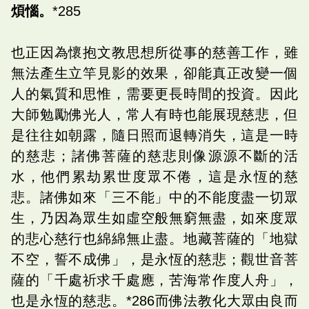
煩惱。
*285
也正因為懷抱文教思想所從事的慈善工作，雖
無法產生立竿見影的效果，卻能真正改變一個
人的氣質和思惟，需要更長時間的投資。因此
大師勉勵佛光人，常人有時也能展現慈悲，但
是往往如朝露，隨日照而退轉消失，這是一時
的慈悲；諸佛菩薩的慈悲則像源源不斷的活
水，他們累劫累世度眾不倦，這是永恆的慈
悲。諸佛如來「三不能」中的不能度盡一切眾
生，乃因為眾生如虛空般無窮無盡，如來度眾
的悲心慈行也綿綿無止盡。地藏菩薩的「地獄
不空，誓不成佛」，是永恆的慈悲；觀世音菩
薩的「千處祈求千處應，苦海常作度人舟」，
也是永恆的慈悲。*286而佛法教化大眾由良而