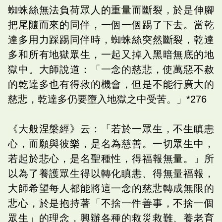
蜘蛛絲無法負荷眾人的重量而斷裂，於是伸腳
把尾隨而來的同伴，一個一個踢了下去。當乾
達多用力踩踢同伴時，蜘蛛絲突然斷裂，乾達
多和所有地獄眾生，一起又掉入黑暗無底的地
獄中。大師說道：「一念的慈悲，使萬惡不赦
的乾達多也有得救的機會，但是不能行廣大的
慈悲，乾達多仍要墮入地獄之中受苦。」*276
《大般涅槃經》云：「若於一眾生，不生瞋恚
心，而願與彼樂，是名為慈善。一切眾生中，
若起於悲心，是名聖種性，得福報無量。」所
以為了養護眾生得以轉化瞋恚、得無量福報，
大師希望每人都能將這一念的慈悲轉成無限的
悲心，於是抱持著「不捨一件善事，不捨一個
眾生」的理念，興辦各種的救災救難、養老育