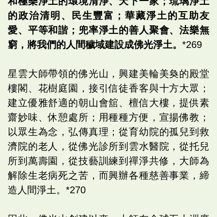
和極樂淨土的環境清淨、天下一家；琉璃淨土
的政治清明、民生豐富；華藏淨土的互助友
愛、平等和諧；兜率淨土的善人聚會、法樂無
窮，將我們的人間穢域建設成佛光淨土。
*269
星雲大師帶領的佛光山，興建美輪美奐的殿堂
樓閣、花樹庭園，接引信徒香客與十方大眾；
建立優雅舒適的朝山會舘、檀信大樓，提供素
齋妙味、休憩處所；用種種方便，宣揚佛教；
以眾生為念，弘傳真理；從育幼院的孤兒到救
濟院的老人，從佛光診所到雲水醫院，從托兒
所到萬壽園，從技藝訓練到禪淨共修，大師為
解除生老病死之苦，而興辦各種慈善事業，締
造人間淨土。*270