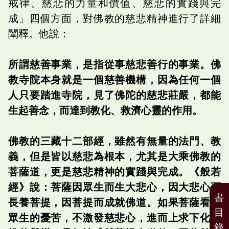
戒律、慈悲的力量和價值、慈悲的實踐與完
成」四個方面，對佛教的慈悲精神進行了詳細
闡釋。他說：
所謂慈善事業，是指從事慈悲善行的事業。佛
教寺院本身就是一個慈善機構，因為任何一個
人只要踏進寺院，見了佛陀的慈悲莊嚴，都能
生起善念，而達到教化、救濟心靈的作用。
佛教的三藏十二部經，雖然有無量的法門、教
義，但是皆以慈悲為根本，尤其是大乘佛教的
菩薩道，更是慈悲精神的實踐與完成。《般若
經》說：菩薩因眾生而生大悲心，因大悲心而
書
長養菩提，因菩提而成就佛道。如果菩薩看到
目
眾生的憂苦，不激發慈悲心，進而上求下化，
錄