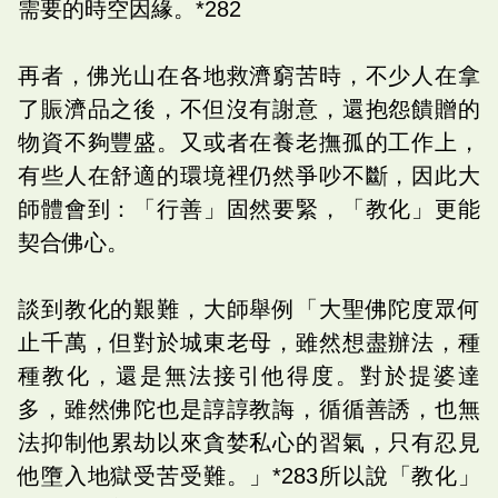
需要的時空因緣。*282
再者，佛光山在各地救濟窮苦時，不少人在拿
了賑濟品之後，不但沒有謝意，還抱怨饋贈的
物資不夠豐盛。又或者在養老撫孤的工作上，
有些人在舒適的環境裡仍然爭吵不斷，因此大
師體會到：「行善」固然要緊，「教化」更能
契合佛心。
談到教化的艱難，大師舉例「大聖佛陀度眾何
止千萬，但對於城東老母，雖然想盡辦法，種
種教化，還是無法接引他得度。對於提婆達
多，雖然佛陀也是諄諄教誨，循循善誘，也無
法抑制他累劫以來貪婪私心的習氣，只有忍見
他墮入地獄受苦受難。」*283所以說「教化」