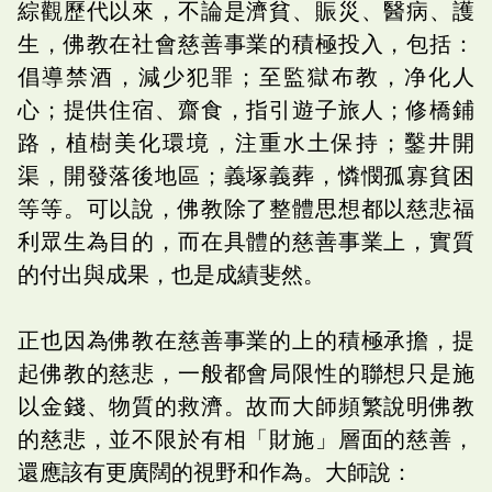
綜觀歷代以來，不論是濟貧、賑災、醫病、護
生，佛教在社會慈善事業的積極投入，包括：
倡導禁酒，減少犯罪；至監獄布教，净化人
心；提供住宿、齋食，指引遊子旅人；修橋鋪
路，植樹美化環境，注重水土保持；鑿井開
渠，開發落後地區；義塚義葬，憐憫孤寡貧困
等等。可以說，佛教除了整體思想都以慈悲福
利眾生為目的，而在具體的慈善事業上，實質
的付出與成果，也是成績斐然。
正也因為佛教在慈善事業的上的積極承擔，提
起佛教的慈悲，一般都會局限性的聯想只是施
以金錢、物質的救濟。故而大師頻繁說明佛教
的慈悲，並不限於有相「財施」層面的慈善，
還應該有更廣闊的視野和作為。大師說：