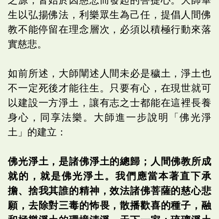
生以弘揚佛法，利樂眾生為己任，提倡人間佛
教不能停留在理念層次，必須以積極行動來落
實慈悲。
如前所述，大師闡述人間未必是穢土，淨土也
不一定死後才能往生。只要有心，在現世就可
以建設一方淨土，讓有志之士都能在這裡長養
身心，同享法樂。大師進一步說明「佛光淨
土」的建立：
佛光淨土，是諸佛淨土的總歸；人間佛教所成
就的，就是佛光淨土。我們應當本著直下承
擔、捨我其誰的精神，效法諸佛菩薩的慈心悲
願，去除對三毒的怖畏，散播歡喜的種子，融