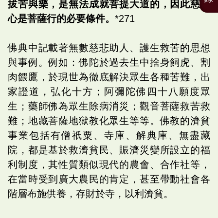
拔苦與樂，是無法成就菩提大道的，因此慈悲
心是菩薩行的必要條件。
*271
佛典中記載著無數慈悲助人、護生救苦的思想
與事例。例如：佛陀於過去生中捨身飼虎、割
肉餵鷹，於現世為徹底解決眾生各種苦難，出
家證道，弘化十方；阿彌陀佛四十八願度眾
生；藥師佛為眾生除病消災；觀音菩薩救苦救
難；地藏菩薩地獄教化眾生等等。佛教的濟貧
事業包括有僧祇粟、寺庫、解典庫、無盡藏
院，都是基於救濟貧民、賑濟災變所設立的福
利制度，其性質類似現代的農會、合作社等，
在當時受到廣大農民的肯定，甚至帶動社會各
階層布施供養，存財於寺，以利濟貧。