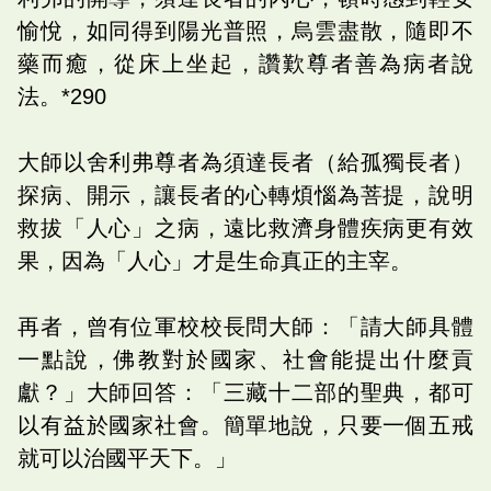
愉悅，如同得到陽光普照，烏雲盡散，隨即不
藥而癒，從床上坐起，讚歎尊者善為病者說
法。*290
大師以舍利弗尊者為須達長者（給孤獨長者）
探病、開示，讓長者的心轉煩惱為菩提，說明
救拔「人心」之病，遠比救濟身體疾病更有效
果，因為「人心」才是生命真正的主宰。
再者，曾有位軍校校長問大師：「請大師具體
一點說，佛教對於國家、社會能提出什麼貢
獻？」大師回答：「三藏十二部的聖典，都可
以有益於國家社會。簡單地說，只要一個五戒
就可以治國平天下。」