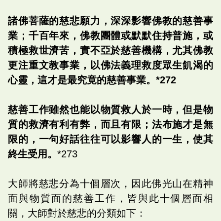
諸佛菩薩的慈悲願力，深深影響佛教的慈善事
業；千百年來，佛教團體或默默住持普施，或
積極救世濟苦，實不亞於慈善機構，尤其佛教
更注重文教事業，以佛法義理救度眾生飢渴的
心靈，這才是最究竟的慈善事業。*272
慈善工作雖然也能以物質救人於一時，但是物
質的救濟有利有弊，而且有限；法布施才是無
限的，一句好話往往可以影響人的一生，使其
終生受用。
*273
大師將慈悲分為十個層次，因此佛光山在精神
面與物質面的慈善工作，皆與此十個層面相
關，大師對於慈悲的分類如下：