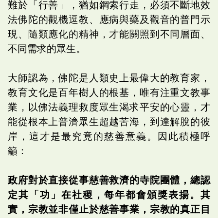
難於「行善」，猶如鋼索行走，必須不斷地效
法佛陀的觀機逗教、應病與藥及觀音的普門示
現、隨類應化的精神，才能關照到不同層面、
不同需求的眾生。
大師認為，佛陀是人類史上最偉大的教育家，
教育文化是百年樹人的根基，唯有注重文教事
業，以佛法義理救度眾生渴求平安的心靈，才
能從根本上普濟眾生超越苦海，到達解脫的彼
岸，這才是最究竟的慈善意義。因此積極呼
籲：
政府對於直接從事慈善救濟的寺院團體，總認
定其「功」在社稷，每年都會頒獎表揚。其
實，宗教並非僅止於慈善事業，宗教的真正目