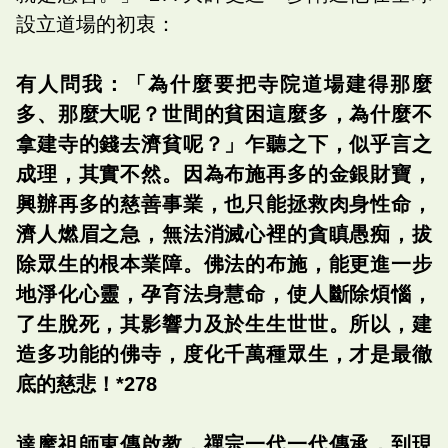
設立道場的初衷：
有人問我：「為什麼要把寺院道場建得那麼
多、那麼大呢？世間的貧困這麼多，為什麼不
拿建寺的錢去濟貧呢？」乍聽之下，似乎言之
成理，其實不然。因為布施再多的金銀財寶，
興辦再多的慈善事業，也只能拯救肉身性命，
濟人燃眉之急，無法消滅心裡的貪瞋愚痴，拔
除眾生的根本業障。佛法的布施，能更進一步
地淨化心靈，孕育法身慧命，使人斷除煩惱，
了生脫死，其影響力及於生生世世。所以，建
造多功能的佛寺，度化千萬種眾生，才是最徹
底的慈悲！*278
達摩祖師東傳啟教，禪宗一代一代傳承，到現