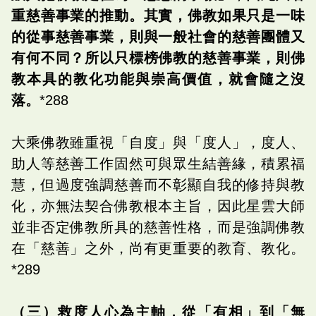
重慈善事業的推動。其實，佛教如果只是一味
的從事慈善事業，則與一般社會的慈善團體又
有何不同？所以只標榜佛教的慈善事業，則佛
教本具的教化功能與崇高價值，就會隨之沒
落。
*288
大乘佛教雖重視「自度」與「度人」，度人、
助人等慈善工作固然可與眾生結善緣，積累福
慧，但過度強調慈善而不彰顯自我的修持與教
化，亦無法契合佛教根本主旨，因此星雲大師
並非否定佛教所具的慈善性格，而是強調佛教
在「慈善」之外，尚有更重要的教育、教化。
*289
（三）救度人心為主軸，從「有相」到「無