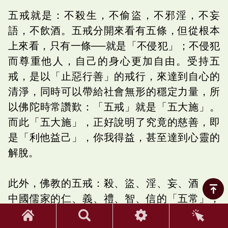
五戒就是：不殺生，不偷盜，不邪淫，不妄
語，不飲酒。五戒分開來看有五條，但從根本
上來看，只有一條──就是「不侵犯」；不侵犯
而尊重他人，自己的身心更加自由。受持五
戒，是以「止惡行善」的戒行，來達到自心的
清淨，同時可以帶給社會無形的穩定力量，所
以佛陀時常讚歎：「五戒」就是「五大施」。
而此「五大施」，正好說明了究竟的慈善，即
是「利他益己」，你我得益，甚至達到心靈的
解脫。
此外，佛教的五戒：殺、盜、淫、妄、酒，和
中國儒家的仁、義、禮、智、信的「五常」，
也有共通之處，儒家的五常僅止於勉人律己，