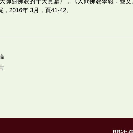
星雲大師對佛教的十大貢獻〉，《人間佛教學報．藝文
2016年 3月，頁41-42。
論
言