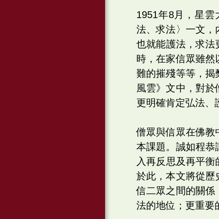
1951年8月，
法、求法〉一文，
也就能護法，求法
時，在家信眾雖然
難的摧殘等等，揭
風雲》文中，對於
更明確肯定弘法、
僧眾與信眾在佛教
本課題。誠如程恭
入再反思及再平衡
於此，本文將從歷
信二眾之間的關係
法的地位；更重要