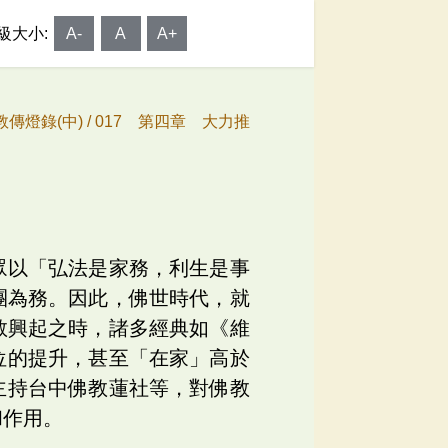
級大小:
A-
A
A+
傳燈錄(中) /
017 第四章 大力推
眾以「弘法是家務，利生是事
團為務。因此，佛世時代，就
教興起之時，諸多經典如《維
位的提升，甚至「在家」高於
主持台中佛教蓮社等，對佛教
和作用。