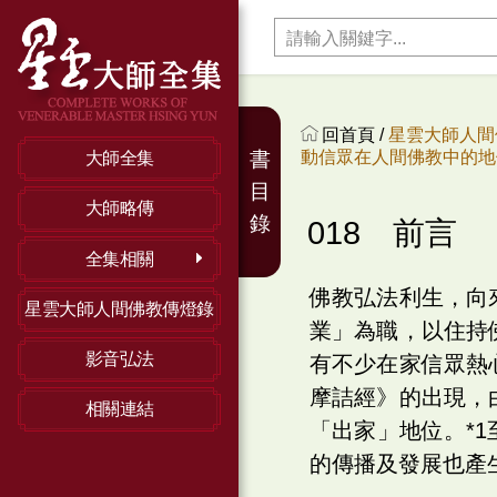
回首頁 /
星雲大師人間
動信眾在人間佛教中的地
書
大師全集
目
大師略傳
錄
018 前言
全集相關
佛教弘法利生，向
星雲大師人間佛教傳燈錄
業」為職，以住持
影音弘法
有不少在家信眾熱
摩詰經》的出現，
相關連結
「出家」地位。*
的傳播及發展也產