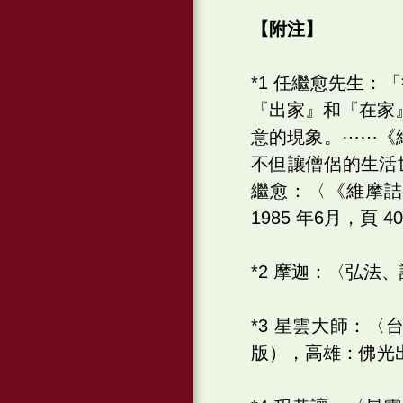
【附注】
*1 任繼愈先生
『出家』和『在家
意的現象。⋯⋯《
不但讓僧侶的生活
繼愈：〈《維摩
1985 年6月，頁 40
*2 摩迦：〈弘法
*3 星雲大師：
版），高雄：佛光出