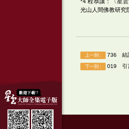
*4 程恭讓：〈
光山人間佛教研究院，
736 結
上一則 :
019 引
下一則 :