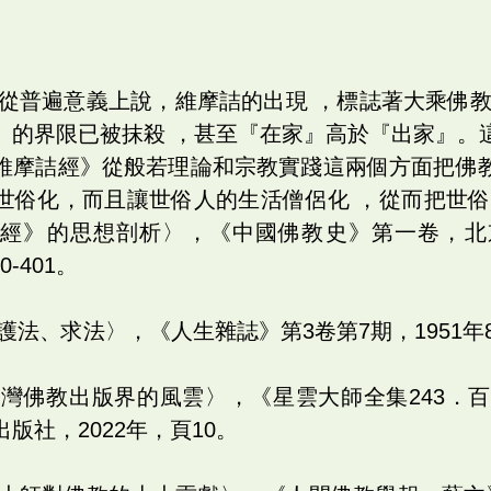
：「從普遍意義上說，維摩詰的出現 ，標誌著大乘佛
』的界限已被抹殺 ，甚至『在家』高於『出家』。
維摩詰經》從般若理論和宗教實踐這兩個方面把佛
世俗化，而且讓世俗人的生活僧侶化 ，從而把世俗
詰經》的思想剖析〉，《中國佛教史》第一卷，北
0-401。
、護法、求法〉，《人生雜誌》第3卷第7期，1951年
〈台灣佛教出版界的風雲〉，《星雲大師全集243．
版社，2022年，頁10。