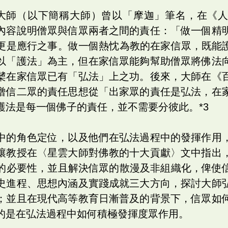
星雲大師（以下簡稱大師）曾以「摩迦」筆名，在《
內容說明僧眾與信眾兩者之間的責任：「做一個精
更是應行之事。做一個熱忱為教的在家信眾，既能護
以「護法」為主，但在家信眾能夠幫助僧眾將佛法
櫫在家信眾已有「弘法」上之功。後來，大師在《
僧信二眾的責任思想從「出家眾的責任是弘法，在
護法是每一個佛子的責任，並不需要分彼此。*3
中的角色定位，以及他們在弘法過程中的發揮作用
讓教授在〈星雲大師對佛教的十大貢獻〉文中指出
的必要性，並且解決信眾的散漫及非組織化，俾使信
史進程、思想內涵及實踐成就三大方向，探討大師
；並且在現代高等教育日漸普及的背景下，信眾如
的是在弘法過程中如何積極發揮度眾作用。