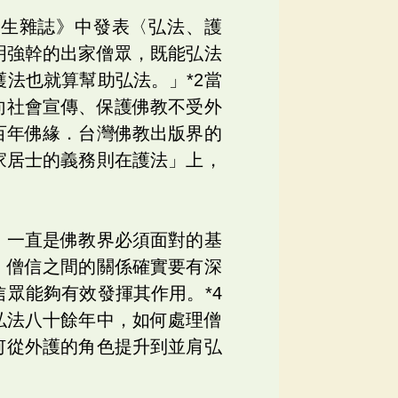
人生雜誌》中發表〈弘法、護
明強幹的出家僧眾，既能弘法
法也就算幫助弘法。」*2當
向社會宣傳、保護佛教不受外
百年佛緣．台灣佛教出版界的
家居士的義務則在護法」上，
，一直是佛教界必須面對的基
，僧信之間的關係確實要有深
眾能夠有效發揮其作用。*4
弘法八十餘年中，如何處理僧
何從外護的角色提升到並肩弘