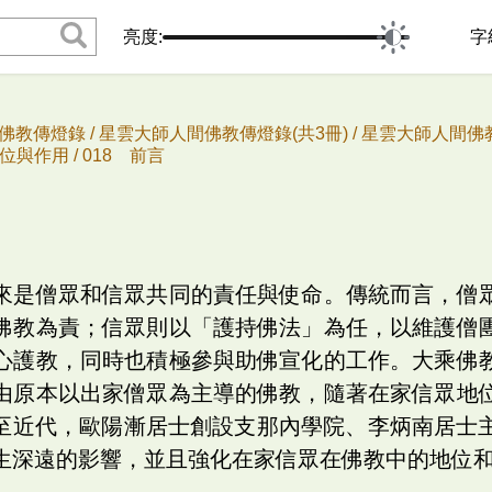
亮度:
字
佛教傳燈錄 /
星雲大師人間佛教傳燈錄(共3冊) /
星雲大師人間佛教
位與作用 /
018 前言
來是僧眾和信眾共同的責任與使命。傳統而言，僧
佛教為責；信眾則以「護持佛法」為任，以維護僧
心護教，同時也積極參與助佛宣化的工作。大乘佛
由原本以出家僧眾為主導的佛教，隨著在家信眾地
1至近代，歐陽漸居士創設支那內學院、李炳南居士
生深遠的影響，並且強化在家信眾在佛教中的地位