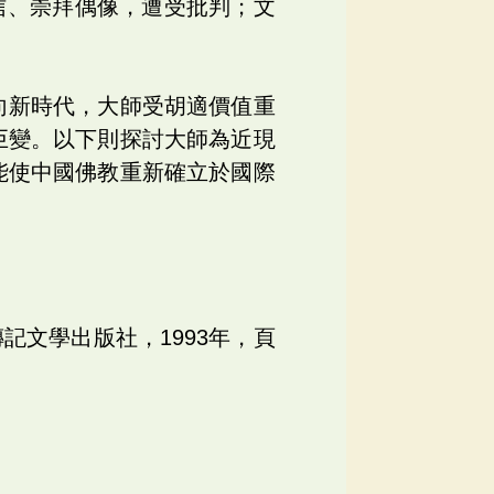
信、崇拜偶像，遭受批判；文
向新時代，大師受胡適價值重
巨變。以下則探討大師為近現
能使中國佛教重新確立於國際
記文學出版社，1993年，頁