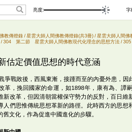
亮度:
字
佛教傳燈錄 /
星雲大師人間佛教傳燈錄(共3冊) /
星雲大師人間佛教
/
304 第二節 星雲大師人間佛教現代化理念的思想方法 /
30
重新估定價值思想的時代意涵
鴉片戰爭戰敗後，西風東漸，接踵而至的內憂外患，因
改革，挽回國家的命運，如1898年，康有為、譚
維新改革，但因清朝當權保守勢力的反對，百日維
導人們思惟傳統思想革新的路徑。此時西方的思想
的舊文化，作為促進中國進化的步驟。
與新中國