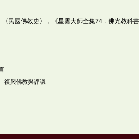
。
師：〈民國佛教史〉，《星雲大師全集74．佛光教科書
言
二、復興佛教與評議