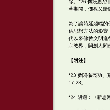
除。*26 傳統
革期間，佛教又歸
為了讓苟延殘喘的
估思想方法的影響
代以來佛教文明進
宗教界，開創人間
【附注】
*23 參閱楊亮功
17-23。
*24 胡適：〈新