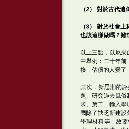
（2） 對於古代
（3） 對於社會
也該這樣做嗎？難
以上三點，以尼采
中舉例：二十年前
換，估價的人變了
其次，新思潮的評
題。研究過去風俗
求。第二、輸入學
國除了缺乏新建設
學理材料等，故要