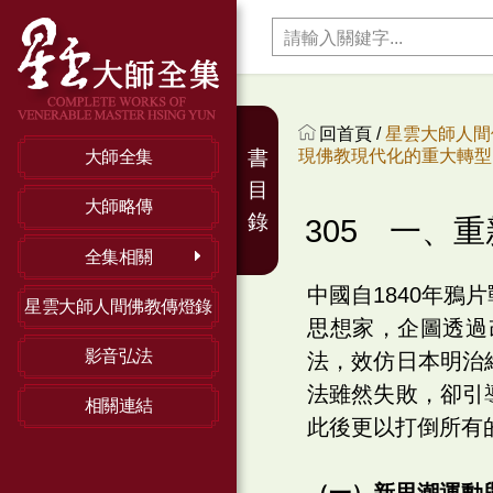
回首頁 /
星雲大師人間
現佛教現代化的重大轉型 
書
大師全集
目
大師略傳
錄
305 一、
全集相關
中國自1840年
星雲大師人間佛教傳燈錄
思想家，企圖透過
影音弘法
法，效仿日本明治
法雖然失敗，卻引
相關連結
此後更以打倒所有
（一）新思潮運動