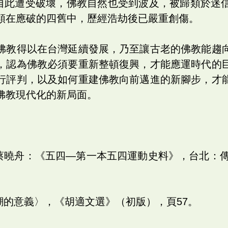
思想自此遭受破壞，佛教自然也受到波及，被歸類於迷
類在應破的四舊中，歷經浩劫後已嚴重創傷。
佛教得以在台灣延續發展，乃至讓古老的佛教能趨
，認為佛教必須要重新整頓復興，才能應運時代的
行評判，以及如何重建佛教向前邁進的新腳步，才
佛教現代化的新局面。
、蔡曉舟：《五四—第一本五四運動史料》，台北：傳
思潮的意義〉，《胡適文選》（初版），頁57。