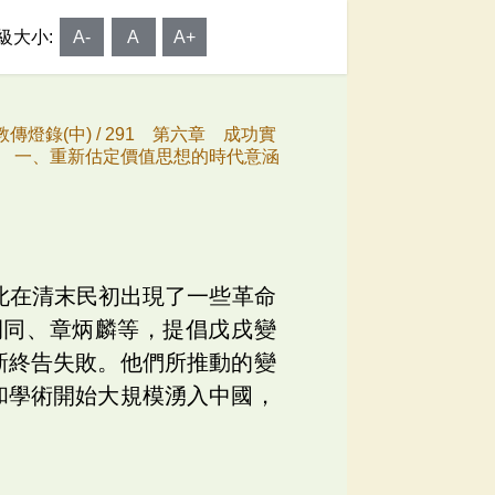
級大小:
A-
A
A+
傳燈錄(中) /
291 第六章 成功實
5 一、重新估定價值思想的時代意涵
此在清末民初出現了一些革命
嗣同、章炳麟等，提倡戊戌變
新終告失敗。他們所推動的變
和學術開始大規模湧入中國，