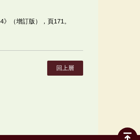
4》（增訂版），頁171。
回上層