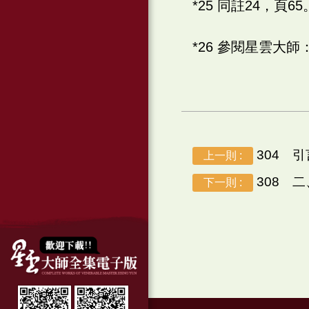
*25 同註24，頁65
*26 參閱星雲大
304 引
上一則 :
308 
下一則 :