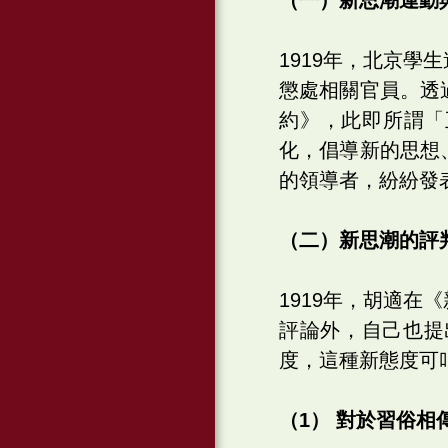
1919年，北京
懲處相關官員。透
約》，此即所謂「
化，倡導新的思想
的領導者，紛紛發
（二）新思潮的評
1919年，胡適
評論外，自己也提
度，這種新態度可
（1） 對於習俗