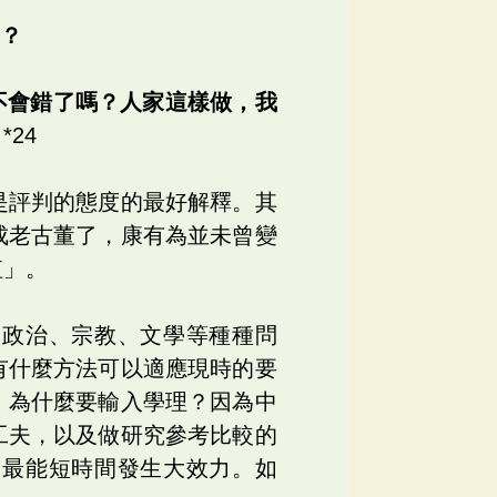
嗎？
不會錯了嗎？人家這樣做，我
？
*24
是評判的態度的最好解釋。其
成老古董了，康有為並未曾變
值」。
、政治、宗教、文學等種種問
有什麼方法可以適應現時的要
。為什麼要輸入學理？因為中
工夫，以及做研究參考比較的
，最能短時間發生大效力。如