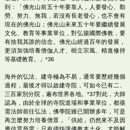
到：「佛光山前五十年要靠人，人要發心、勤
勞、努力、無我，若沒有長老發心，也不會有
現在的佛光山；佛光山未來五十年要繼續發展
文化、教育等事業單位，對弘揚國際佛教，要
有捨我其誰的信念。佛光山經過百年的發展，
更須加強培養僧伽人才、樹立宗風、精進修持
等基礎教育。」*36
海外的弘法、建寺極為不易，通常要歷經幾個
過程，最後才得以啟建寺院，可如今已有二、
三百家別分院，遍布世界各地。*37對此，大師
認為，由於全球的寺院道場和事業單位，都亟
需法師前往弘法，佛學院雖已開辦多年，可是
再怎麼努力培養僧眾，「供給」仍然來不及因
應信眾所需；只有儘快讓佛教本土化，才能解