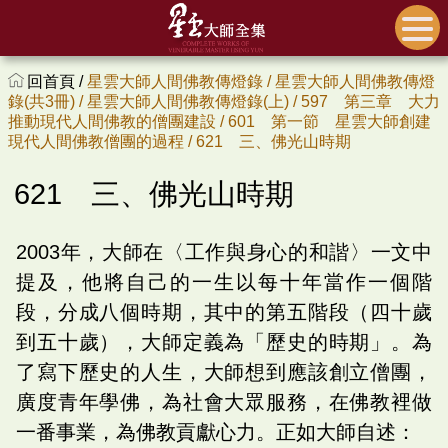
回首頁 /
星雲大師人間佛教傳燈錄 /
星雲大師人間佛教傳燈
錄(共3冊) /
星雲大師人間佛教傳燈錄(上) /
597 第三章 大力
推動現代人間佛教的僧團建設 /
601 第一節 星雲大師創建
現代人間佛教僧團的過程 /
621 三、佛光山時期
621 三、佛光山時期
2003年，大師在〈工作與身心的和諧〉一文中
提及，他將自己的一生以每十年當作一個階
段，分成八個時期，其中的第五階段（四十歲
到五十歲），大師定義為「歷史的時期」。為
了寫下歷史的人生，大師想到應該創立僧團，
廣度青年學佛，為社會大眾服務，在佛教裡做
一番事業，為佛教貢獻心力。正如大師自述：