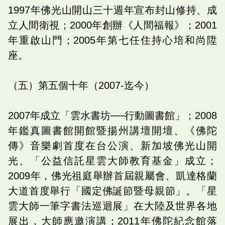
1997年佛光山開山三十週年宣布封山修持、成
立人間衛視；2000年創辦《人間福報》；2001
年重啟山門；2005年第七任住持心培和尚陞
座。
（五）第五個十年（2007-迄今）
2007年成立「雲水書坊──行動圖書館」；2008
年鑑真圖書館開館暨揚州講壇開壇、《佛陀
傳》音樂劇首度在台公演、新加坡佛光山開
光、「公益信託星雲大師教育基金」成立；
2009年，佛光祖庭舉辦首屆親屬會、凱達格蘭
大道首度舉行「國定佛誕節暨母親節」。「星
雲大師一筆字書法巡迴展」在大陸及世界各地
展出，大師應邀演講；2011年佛陀紀念館落