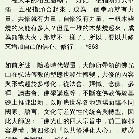
痛，五根指頭合起來，成為一個拳頭就有力
量。共修就有力量，自修沒有力量。一根木柴
燒的火能有多大？但是一堆的木柴燒起來，成
為熊熊大火，那就不一樣了。所以，要以共修
來增加自己的信心、修行。」*363
如前所述，隨著時代變遷，大師所帶領的佛光
山在弘法傳教的型態也發生轉變，共修的內容
與形式趨於多樣化，從法會、拜懺、念佛、參
禪、讀書會、佛學講座等，不斷在佛教傳統基
礎上推陳出新，以順應世界各地道場面臨不同
國家、語言、文化等差異性的統合與轉型。因
此大師說：「佛光山的四大宗旨中，前三條都
容易懂，第四條的『以共修淨化人心』，就必