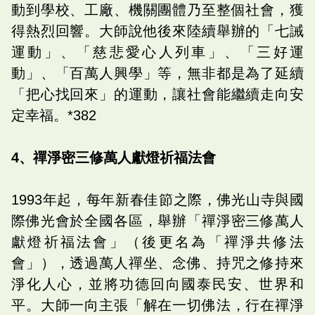
動到學校、工廠、機關團體乃至整個社會，獲
得熱烈回響。大師說他後來陸續舉辦的「七誡
運動」、「慈悲愛心人列車」、「三好運
動」、「百萬人興學」等，無非都是為了延續
「把心找回來」的運動，讓社會能繼續走向安
定幸福。*382
4、禪淨密三修萬人獻燈祈福法會
1993年起，每年新春佳節之際，佛光山寺與國
際佛光會於全國各區，舉辦「禪淨密三修萬人
獻燈祈福法會」（後更名為「禪淨共修法
會」），透過萬人禪坐、念佛、持咒之修持來
淨化人心，並將功德回向國泰民安、世界和
平。大師一向主張「解在一切佛法，行在禪淨