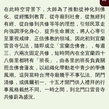
在此時空背景下，大師為了推動從神化到佛
化、從經懺到教育、從寺廟到社會、從無經到
有經、從自修到共修等等的理想，引領民眾走
向強調淨化身心、提升生命層次，將人心導引
至重視戒律、正信佛教的領域。因此初到宜蘭
雷音寺弘法，隨即成立「宜蘭念佛會」，每週
三、六兩次固定共修，短時間內在全宜蘭四十
八個里都聘有「班長」，由各里的班長負責關
照念佛會蓮友，以組織化帶動老中青少的學佛
風潮。這與當時台灣寺廟幾乎不事弘法、閉門
清修，或偶爾初一、十五才開門供人禮拜的行
事風格截然不同。一時之間，到北門口雷音寺
共修蔚為盛況。