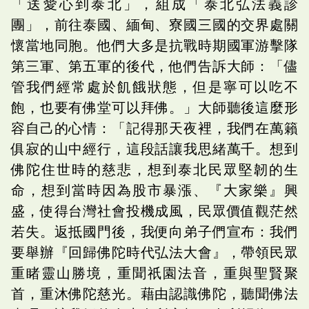
「送愛心到泰北」，組成「泰北弘法義診
團」，前往泰國、緬甸、寮國三國的交界處關
懷當地同胞。他們大多是抗戰時期國軍游擊隊
第三軍、第五軍的後代，他們告訴大師：「儘
管我們經常處於飢餓狀態，但是寧可以吃不
飽，也要有佛堂可以拜佛。」大師聽後這麼形
容自己的心情：「記得那天夜裡，我們在萬籟
俱寂的山中經行，這段話讓我思緒萬千。想到
佛陀住世時的慈悲，想到泰北民眾堅韌的生
命，想到當時因為股市暴漲、『大家樂』興
盛，使得台灣社會投機成風，民眾價值觀茫然
若失。返抵國門後，我便向弟子們宣布：我們
要舉辦『回歸佛陀時代弘法大會』，帶領民眾
重睹靈山勝境，重聞祇園法音，重與聖賢聚
首，重沐佛陀慈光。藉由認識佛陀，聽聞佛法