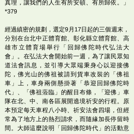
真理，讓我們的人生有所安頓、有所歸依。」
*379
經過縝密的規劃，選定9月17日起的三個週末，
分別在台北中正體育館、彰化縣立體育館、高
雄市立體育場舉行「回歸佛陀時代弘法大
會」。在弘法大會開始前一週，為了讓民眾知
道法會訊息，並引導大眾端秉身心以迎接佛
陀，佛光山的佛祖被請到貨車改裝的「佛祖
車」上，車身兩側懸掛著「恭迎回歸佛陀時
代」、「佛祖蒞臨」的醒目布條，「迎佛」車
隊在北、中、南各區展開遶境祈安的行程。原
本預定每天車程八小時、祈安法會四場，但經
常為了地方上的熱烈請求，而隨緣加長停留時
間。大師這麼說明「回歸佛陀時代」的活動意