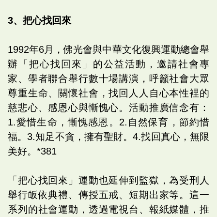
3、把心找回來
1992年6月，佛光會與中華文化復興運動總會舉
辦「把心找回來」的公益活動，邀請社會專
家、學者聯合舉行數十場講演，呼籲社會大眾
尊重生命、關懷社會，找回人人自心本性裡的
慈悲心、感恩心與慚愧心。活動推廣信念有：
1.愛惜生命，慚愧感恩。2.自然保育，節約惜
福。3.知足不貪，擁有聖財。4.找回真心，無限
美好。*381
「把心找回來」運動也延伸到監獄，為受刑人
舉行皈依典禮、傳授五戒、短期出家等。這一
系列的社會運動，透過電視台、報紙媒體，推