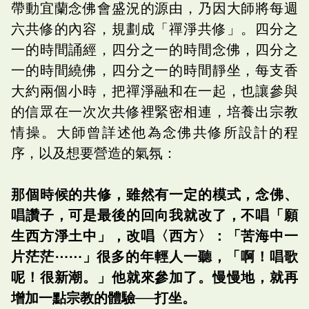
帶動宜蘭念佛會盛況的源由，乃因大師將每週
六共修的內容，規劃成「禪淨共修」。四分之
一的時間誦經，四分之一的時間念佛，四分之
一的時間繞佛，四分之一的時間靜坐，每支香
大約兩個小時，把禪淨融和在一起，也讓參與
的信眾在一次次共修裡緊密相連，培養出宗教
情操。大師曾詳述他為念佛共修所設計的程
序，以及想要營造的氣氛：
那個時候的共修，雖然有一定的模式，念佛、
唱讚子，可是最後的回向我就改了，不唱「願
生西方淨土中」，改唱〈西方〉：「苦海中一
片茫茫⋯⋯」很多的年輕人一聽，「啊！唱歌
呢！很新潮。」他就來參加了。慢慢地，就再
增加一點宗教的體驗──打坐。