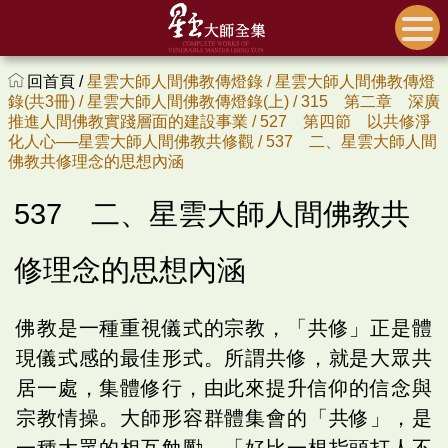
回首頁 /
星雲大師人間佛教傳燈錄 /
星雲大師人間佛教傳燈
錄(共3冊) /
星雲大師人間佛教傳燈錄(上) /
315 第二章 深廣
推進人間佛教實踐層面的建設事業 /
527 第四節 以共修淨
化人心──星雲大師人間佛教共修觀 /
537 二、星雲大師人間
佛教共修理念的思想內涵
537 二、星雲大師人間佛教共
修理念的思想內涵
佛教是一種重視儀式的宗教，「共修」正是體
現儀式感的最佳形式。所謂共修，就是大眾共
居一處，集體修行，由此來提升信仰的信念與
宗教情操。大師形容群體集會的「共修」，是
一種大眾的相互勉勵，「好比一根指頭打人不