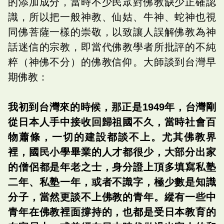
的添加成分，當時不少民眾對佛教缺少正確認
識，所以把一般神教、仙姑、牛神、蛇神也視
同佛菩薩一樣的崇敬，以致讓人誤解佛教為神
話迷信的宗教，即當代佛教學者所批評的不純
粹（神佛不分）的佛教信仰。大師談到台灣早
期佛教：
我初到台灣來的時候，那正是1949年，台灣剛
從日本人手中接收回歸祖國不久，當時社會百
物蕭條，一切的建設都談不上。尤其佛教界
裡，國民小學畢業的人才都很少，大部分出家
的僧侶都是年老之士，身分證上頂多填寫私塾
二年、私塾一年，或者不識字，極少數是知識
分子，當然更談不上佛教的青年。縱有一些中
青年在佛教裡面撐持的，也都是受日本教育的