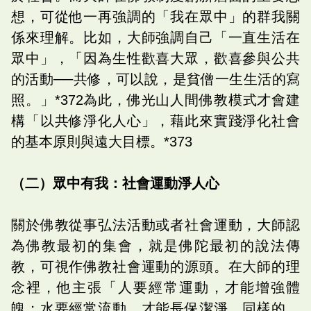
想，可從他一再強調的「我在眾中」的群我關
係來理解。比如，大師強調自己「一直生活在
眾中」，「因為生性歡喜大眾，歡喜參與公共
的活動──共修，可以說，是貧僧一生生活的寫
照。」*372為此，佛光山人間佛教模式才會建
構「以共修淨化人心」，藉此來實踐淨化社會
的基本原則與遠大目標。*373
（二）眾中有我：社會運動淨人心
關於佛教從事弘法活動或者社會運動，大師認
為佛教最初的集會，就是佛陀最初的說法傳
教，可視作佛教社會運動的源頭。在大師的理
念裡，他主張「人要經常運動，才能增強體
魄；水要經常流動，才能長保潔淨。同樣的，