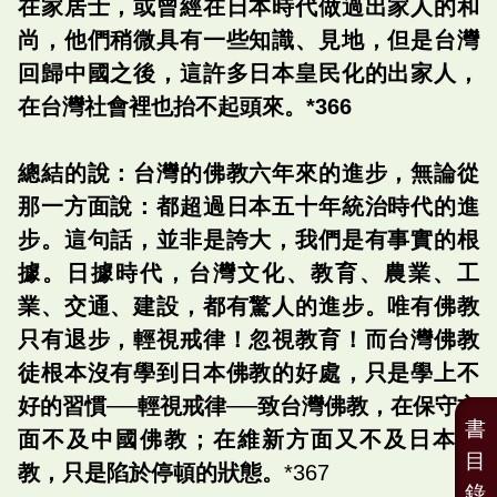
在家居士，或曾經在日本時代做過出家人的和
尚，他們稍微具有一些知識、見地，但是台灣
回歸中國之後，這許多日本皇民化的出家人，
在台灣社會裡也抬不起頭來。*366
總結的說：台灣的佛教六年來的進步，無論從
那一方面說：都超過日本五十年統治時代的進
步。這句話，並非是誇大，我們是有事實的根
據。日據時代，台灣文化、教育、農業、工
業、交通、建設，都有驚人的進步。唯有佛教
只有退步，輕視戒律！忽視教育！而台灣佛教
徒根本沒有學到日本佛教的好處，只是學上不
好的習慣──輕視戒律──致台灣佛教，在保守方
書
面不及中國佛教；在維新方面又不及日本佛
目
教，只是陷於停頓的狀態。
*367
錄