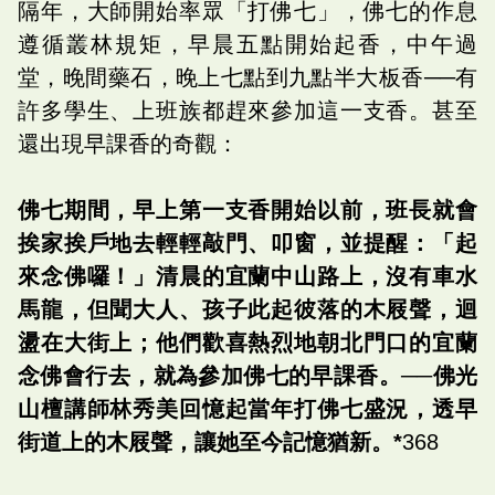
隔年，大師開始率眾「打佛七」，佛七的作息
遵循叢林規矩，早晨五點開始起香，中午過
堂，晚間藥石，晚上七點到九點半大板香──有
許多學生、上班族都趕來參加這一支香。甚至
還出現早課香的奇觀：
佛七期間，早上第一支香開始以前，班長就會
挨家挨戶地去輕輕敲門、叩窗，並提醒：「起
來念佛囉！」清晨的宜蘭中山路上，沒有車水
馬龍，但聞大人、孩子此起彼落的木屐聲，迴
盪在大街上；他們歡喜熱烈地朝北門口的宜蘭
念佛會行去，就為參加佛七的早課香。──佛光
山檀講師林秀美回憶起當年打佛七盛況，透早
街道上的木屐聲，讓她至今記憶猶新。*
368