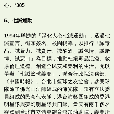
心。*385
5、七誡運動
1994年舉辦的「淨化人心七誡運動」，透過七
誡宣言、街頭簽名、校園輔導，以推行「誡毒
品、誡暴力、誡貪汙、誡酗酒、誡色情、誡賭
博、誡惡口」為目標，推動杜絕毒品氾濫、敦
厚倫理道德、創造全民安和樂利的生活。尤以
舉辦「七誡籃球義賽」，聯合行政院法務部、
《中國時報》、台北市籃球之友協會，參賽球
隊除了佛光山法師組成的佛光隊，還有立法委
員組成的民意代表隊，港台演藝圈組成的香港
明星隊與夢幻明星隊共四隊。當天有兩千多名
觀眾到台北市立體專體育館加油助陣，義賽所