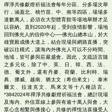
禪淨共修獻燈祈福法會每年分區、分多場次舉
行，涵蓋北、桃竹苗、中、南等四區，場場多
達數萬人，必須在大型體育館等場地舉辦才足
以容納。直到2020年起，受到疫情影響，場地
回到佛光人的信仰中心──佛光山總本山，於大
雄寶殿成佛大道上，結合現場與網路直播，突
破以往模式，讓海內外佛光人可以不分時間、
地域，皆可參與莊嚴盛會。因此，文疏語言隨
之多元化，除了中、英、日、韓、西、法、
德、葡文外，還有丹麥、荷蘭、比利時、瑞
典、挪威、越南、猶太文（希伯來文）、泰米
爾文、拉達克文、馬來文等十八種語言。
*3842024年禪淨共修獻燈祈福法會，總計現場
及海內、外信眾線上參與有逾十萬人與會，大
眾心念相繫與佛接心，共修的禪悅法喜攝受人