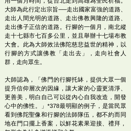
用一個月時間，從台北走到高雄為全民祈福。
大師為此行定出宗旨──走出國家富強的道路、
走出人間光明的道路、走出佛教興隆的道路、
走出佛子正信的道路。行腳的一個月，南北縱
走十七縣市七百多公里，並且舉辦十七場布教
大會。此為大師效法佛陀慈悲益世的精神，以
行腳的方式讓佛教「走出去」，走向社會人
群，走向眾生。
大師認為，「佛門的行腳托缽，提供大眾一個
提升信仰層次的因緣，讓大家的心靈更清淨、
更善美，明白自己可以從內心自我改造，開發
心中的佛性。」*378最明顯的例子，是當民眾
看到佛陀聖像和行腳的法師隊伍，都不約而同
地在門口擺上香案，以鮮花素果迎接、禮拜，