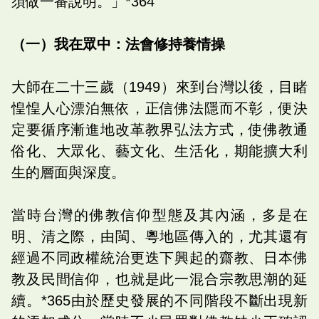
須做一番說明。」*364
（一）我在眾中：法會修持養情操
大師在二十三歲（1949）來到台灣以後，目睹
惶惶人心漂泊無依，正信佛法隱而不彰，便決
定要循序漸進地改革教界弘法方式，使佛教通
俗化、大眾化、藝文化、生活化，期能擴大利
生的層面與深度。
當時台灣的佛教信仰型態及其內涵，多是在
明、清之際，由閩、粵地區傳入的，尤其還有
經過不同政權統治更迭下興起的齋教、日本佛
教及民間信仰，也就是此一混合宗教思潮的延
續。*365由於歷史發展的不同階段不斷出現新