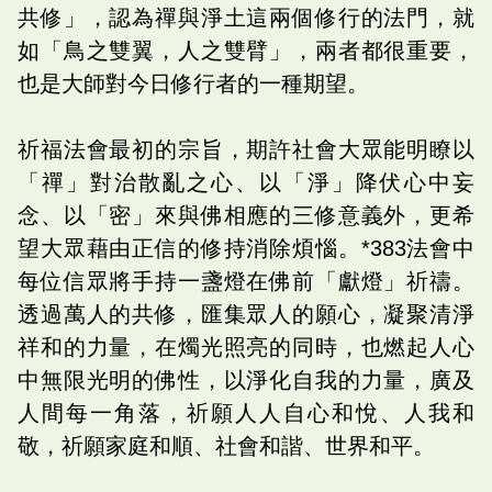
共修」，認為禪與淨土這兩個修行的法門，就
如「鳥之雙翼，人之雙臂」，兩者都很重要，
也是大師對今日修行者的一種期望。
祈福法會最初的宗旨，期許社會大眾能明瞭以
「禪」對治散亂之心、以「淨」降伏心中妄
念、以「密」來與佛相應的三修意義外，更希
望大眾藉由正信的修持消除煩惱。*383法會中
每位信眾將手持一盞燈在佛前「獻燈」祈禱。
透過萬人的共修，匯集眾人的願心，凝聚清淨
祥和的力量，在燭光照亮的同時，也燃起人心
中無限光明的佛性，以淨化自我的力量，廣及
人間每一角落，祈願人人自心和悅、人我和
敬，祈願家庭和順、社會和諧、世界和平。