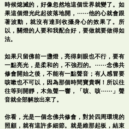
時候熄滅的，好像忽然地這個世界就變了。如
果這個燈光此起彼落地開，⋯⋯他的心就會跟
著波動，就沒有達到收攝身心的效果了。所
以，關燈的人要和我配合好，要做就要做得如
法。
如果只留佛前一盞燈，亮得刺眼也不行，要有
一點亮光，是柔和的，不強烈的。⋯⋯念佛共
修會開始之後，不能有一點聲音；有人感冒要
咳嗽也不可以，因為那個時間寶貴啊！所以往
往等到開靜，木魚聲一響，「咳、咳⋯⋯」聲
音就全部解放出來了。
你看，光是一個念佛共修會，對於四周環境的
照顧，就有這許多細節。就是維那起板，結束