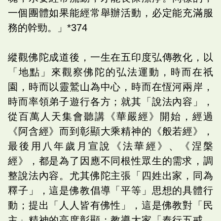
一個團體如果能經常舉辦活動，必定能充滿服
務的幹勁。」*374
縱觀佛陀成道後，一生在五印度弘傳教化，以
「地點」來觀察佛陀的弘法運動，時而在祇
園，時而以靈鷲山為中心，時而在恆河兩岸，
時而率領弟子遊行各方；就其「說法內容」，
從百萬人天集會聽講《華嚴經》開始，經過
《阿含經》而到彰顯大乘精神的《般若經》，
最後用八年歲月宣說《法華經》、《涅槃
經》，都是為了因應不同根性眾生的需求，調
整說法內容。尤其佛陀主張「四姓出家，同為
釋子」，這是佛教倡導「平等」思想的具體行
動；提出「人人皆有佛性」，這是佛教對「民
主」精神的高度彰顯；教導大家「奉行五戒，