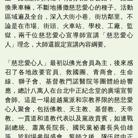
換乘車輛，不斷地播撒慈悲愛心的種子。活動
區域遍及全台，深入大街小巷、街坊鄰里。不
論是在市場、街頭、火車站、學校、工廠、監
獄，兩千位慈悲愛心宣導師宣講「慈悲愛心
人」理念，大師還親定宣講內容綱要。
「慈悲愛心人」最初以佛光會員為主，後來感
召了各地政要官員、救國團、青商會、生命
線、獅子會、基督教門諾醫院等團體紛紛響
應，總計八萬人在台北中正紀念堂的廣場宣誓
會師。這是一場超越黨派和宗教界限的慈悲愛
心人聚會，包括佛教、天主教、基督教、天帝
教、一貫道和道教代表以及黨政貴賓，如連戰
副總統、蕭萬長院長、國民黨祕書長吳伯雄
等，皆到場參與盛會。誓師之後，隊伍從中正