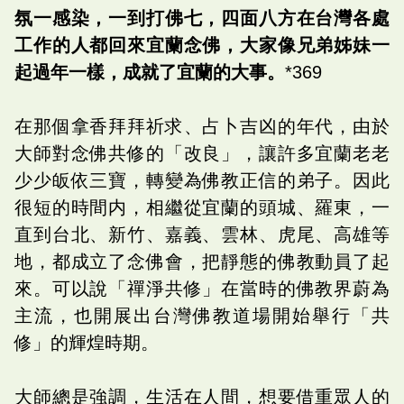
氛一感染，一到打佛七，四面八方在台灣各處
工作的人都回來宜蘭念佛，大家像兄弟姊妹一
起過年一樣，成就了宜蘭的大事。
*369
在那個拿香拜拜祈求、占卜吉凶的年代，由於
大師對念佛共修的「改良」，讓許多宜蘭老老
少少皈依三寶，轉變為佛教正信的弟子。因此
很短的時間内，相繼從宜蘭的頭城、羅東，一
直到台北、新竹、嘉義、雲林、虎尾、高雄等
地，都成立了念佛會，把靜態的佛教動員了起
來。可以說「禪淨共修」在當時的佛教界蔚為
主流，也開展出台灣佛教道場開始舉行「共
修」的輝煌時期。
大師總是強調，生活在人間，想要借重眾人的