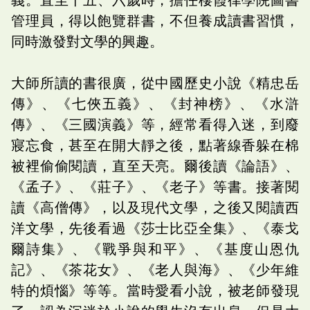
管理員，得以飽覽群書，不但養成讀書習慣，
同時激發對文學的興趣。
大師所讀的書很廣，從中國歷史小說《精忠岳
傳》、《七俠五義》、《封神榜》、《水滸
傳》、《三國演義》等，經常看得入迷，到廢
寢忘食，甚至在開大靜之後，點著線香躲在棉
被裡偷偷閱讀，直至天亮。爾後讀《論語》、
《孟子》、《莊子》、《老子》等書。接著閱
讀《高僧傳》，以及現代文學，之後又閱讀西
洋文學，先後看過《莎士比亞全集》、《泰戈
爾詩集》、《戰爭與和平》、《基度山恩仇
記》、《茶花女》、《老人與海》、《少年維
特的煩惱》等等。當時愛看小說，被老師發現