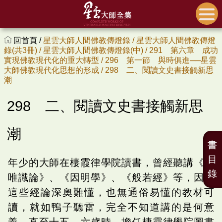
回首頁 /
星雲大師人間佛教傳燈錄 /
星雲大師人間佛教傳燈
錄(共3冊) /
星雲大師人間佛教傳燈錄(中) /
291 第六章 成功
實現佛教現代化的重大轉型 /
296 第一節 與時俱進──星雲
大師佛教現代化思想的形成 /
298 二、閱讀文史書接觸新思
潮
298 二、閱讀文史書接觸新思
潮
書
目
年少的大師在棲霞律學院讀書，曾經聽講《成
錄
唯識論》、《因明學》、《般若經》等，因為
這些經論深奧難懂，也無通俗易懂的教材可
讀，就如鴨子聽雷，完全不知道講的是何意
義。直至十五、六歲時，擔任棲霞律學院圖書