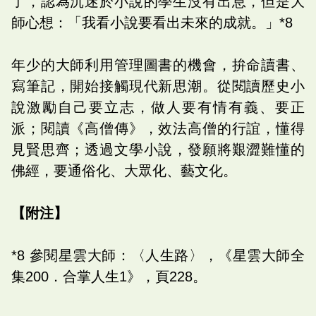
了，認為沉迷於小說的學生沒有出息，但是大
師心想：「我看小說要看出未來的成就。」*8
年少的大師利用管理圖書的機會，拚命讀書、
寫筆記，開始接觸現代新思潮。從閱讀歷史小
說激勵自己要立志，做人要有情有義、要正
派；閱讀《高僧傳》，效法高僧的行誼，懂得
見賢思齊；透過文學小說，發願將艱澀難懂的
佛經，要通俗化、大眾化、藝文化。
【附注】
*8 參閱星雲大師：〈人生路〉，《星雲大師全
集200．合掌人生1》，頁228。