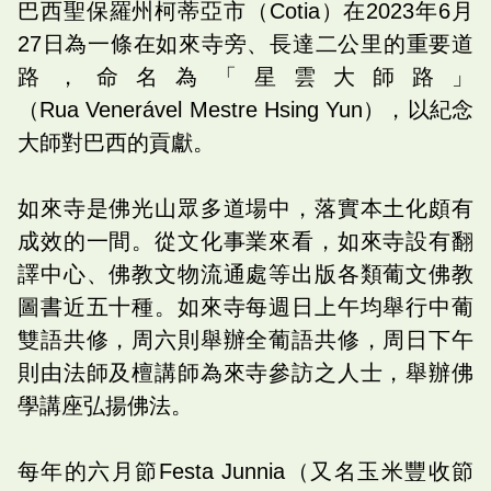
巴西聖保羅州柯蒂亞市（Cotia）在2023年6月
27日為一條在如來寺旁、長達二公里的重要道
路，命名為「星雲大師路」
（Rua Venerável Mestre Hsing Yun），以紀念
大師對巴西的貢獻。
如來寺是佛光山眾多道場中，落實本土化頗有
成效的一間。從文化事業來看，如來寺設有翻
譯中心、佛教文物流通處等出版各類葡文佛教
圖書近五十種。如來寺每週日上午均舉行中葡
雙語共修，周六則舉辦全葡語共修，周日下午
則由法師及檀講師為來寺參訪之人士，舉辦佛
學講座弘揚佛法。
每年的六月節Festa Junnia（又名玉米豐收節