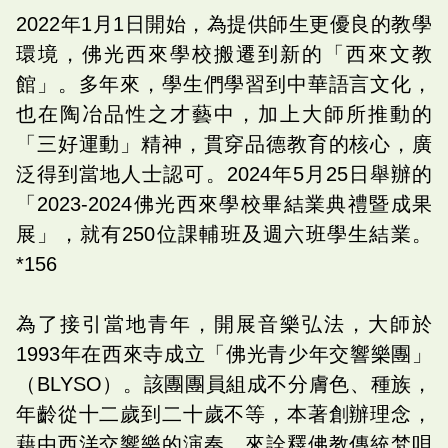
2022年1月1日開始，為提供師生更優良的教學
環境，佛光西來學校搬遷到新的「西來文教
館」。多年來，學生們學習到中華語言文化，
也在陶冶品性之才藝中，加上大師所推動的
「三好運動」精神，貫穿品德教育的核心，廣
泛得到當地人士認可。2024年5月25日舉辦的
「2023-2024佛光西來學校畢結業典禮暨成果
展」，就有250位課輔班及週六班學生結業。
*156
為了接引當地青年，開展音樂弘法，大師於
1993年在西來寺成立「佛光青少年交響樂團」
（BLYSO）。該團團員組成不分膚色、種族，
年齡從十二歲到二十歲不等，本著創辦理念，
藉由西洋交響樂的演奏，來詮釋佛教傳統梵唄