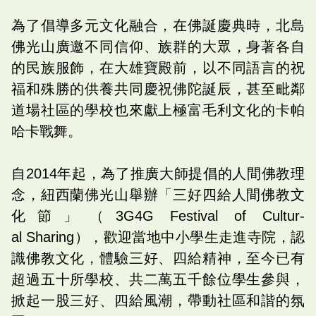
為了倡導多元文化融合，在佛誕慶典時，北島
佛光山廣邀不同信仰、族群的大眾，身著各自
的民族服飾，在大雄寶殿前，以不同語言的祝
福和殊勝的供養共同慶祝佛陀誕辰，甚至毗鄰
道場社區的學校也來獻上極富毛利文化的卡帕
哈卡戰舞。
自2014年起，為了推廣大師提倡的人間佛教理
念，紐西蘭佛光山舉辦「三好四給人間佛教文
化節」（3G4G Festival of Cultur-
al Sharing），歡迎當地中小學生走進寺院，認
識佛教文化，體驗三好、四給精神，至今已有
超過五十所學校、共二萬五千餘位學生參與，
掀起一股三好、四給風潮，帶動社區和諧的氛