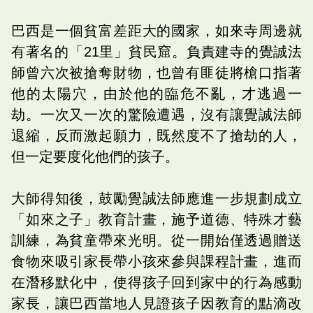
巴西是一個貧富差距大的國家，如來寺周邊就
有著名的「21里」貧民窟。負責建寺的覺誠法
師曾六次被搶奪財物，也曾有匪徒將槍口指著
他的太陽穴，由於他的臨危不亂，才逃過一
劫。一次又一次的驚險遭遇，沒有讓覺誠法師
退縮，反而激起願力，既然度不了搶劫的人，
但一定要度化他們的孩子。
大師得知後，鼓勵覺誠法師應進一步規劃成立
「如來之子」教育計畫，施予道德、特殊才藝
訓練，為貧童帶來光明。從一開始僅透過贈送
食物來吸引家長帶小孩來參與課程計畫，進而
在潛移默化中，使得孩子回到家中的行為感動
家長，讓巴西當地人見證孩子因教育的點滴改