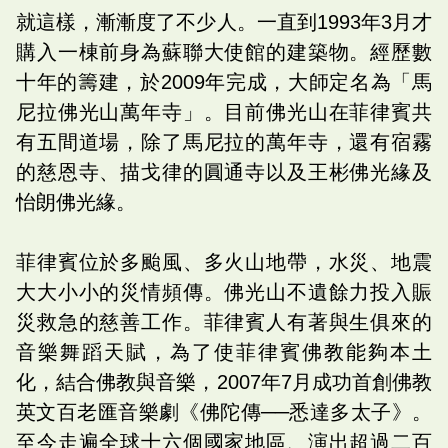
就這樣，漸漸度了不少人。一直到1993年3月才
購入一棟前身為蘇聯大使館的建築物。經歷數
十年的籌建，於2009年完成，大師定名為「馬
尼拉佛光山萬年寺」。目前佛光山在菲律賓共
有五間道場，除了馬尼拉的萬年寺，還有宿霧
的慈恩寺、描戈律的圓通寺以及王彬佛光緣及
怡朗佛光緣。
菲律賓位於多颱風、多火山地帶，水災、地震
大大小小的災情頻傳。佛光山不遺餘力投入賑
災救急的慈善工作。菲律賓人有著與生俱來的
音樂舞蹈天賦，為了使菲律賓佛教能夠本土
化，結合佛教與音樂，2007年7月成功首創佛教
英文百老匯音樂劇《佛陀傳──悉達多太子》。
至今走遍全球十六個國家地區、演出超過二百