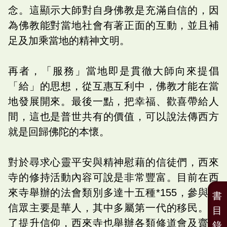
念。這顯示大師對自身佛教是充滿自信的，因
為佛教能對當地社會有著正面的互動，並且補
足及加乘當地的精神文明。
再者，「服務」當地即是貫徹大師向來提倡
「給」的思想，從互惠互利中，佛教才能在當
地發展開來。最後一點，把幸福、歡喜帶給人
間，這也是普世共有的價值，可以說法傳西方
就是回歸佛陀的本懷。
對於尋求心靈平安與精神慰藉的信徒們，西來
寺的修持活動內容可說是非常豐富。目前在西
來寺舉辦的法會類別多達十五種*155，參與的
書
信眾主要是華人，其中多屬第一代的移民。為
目
了提升信仰，西來寺也舉辦各類修道會及齋戒
錄