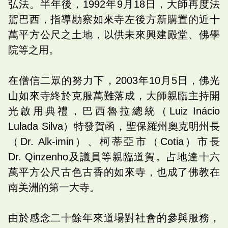
弘法。半年後，1992年9月18日，大師再度法
駕巴西，指導勘察如來寺左後方新購置的近十
萬平方公尺之土地，以供未來興建殿堂、佛學
院等之用。
在僧信二眾的努力下，2003年10月5日，佛光
山如來寺終於克服萬難落成，大師親臨主持開
光啟用典禮，巴西魯拉總統（Luiz Inácio
Lulada Silva）特發賀函，聖保羅州奧克明州長
（Dr. Alk-imin）、柯蒂亞市（Cotia）市長
Dr. Qinzenho及議員等親臨道賀。占地達十六
萬平方公尺古色古香的如來寺，也成了佛教在
南美洲的第一大寺。
由於感念二十餘年來道場對社會的參與服務，