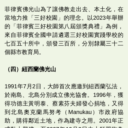
菲律賓佛光山為了讓佛教走出去、本土化，在
當地力推「三好校園」的理念。以2023年舉辦
的「菲律賓三好校園第八屆頒獎典禮」為例，
來自菲律賓全國申請遴選三好校園實踐學校的
七百五十所中，頒發三百所，分別隸屬三十二
個縣市教育局。
（四）紐西蘭佛光山
1991年7月2日，大師首次應邀到紐西蘭弘法，
於南島、北島分別成立佛光協會。1996年，獲
得功德主黃明泰、蔡素芬夫婦發心捐地，又得
到北島奧克蘭馬努考（Manukau）市政府協
助，購得鄰近土地，作為建寺之用。2001年正