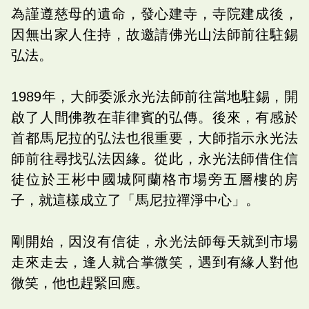
為謹遵慈母的遺命，發心建寺，寺院建成後，
因無出家人住持，故邀請佛光山法師前往駐錫
弘法。
1989年，大師委派永光法師前往當地駐錫，開
啟了人間佛教在菲律賓的弘傳。後來，有感於
首都馬尼拉的弘法也很重要，大師指示永光法
師前往尋找弘法因緣。從此，永光法師借住信
徒位於王彬中國城阿蘭格市場旁五層樓的房
子，就這樣成立了「馬尼拉禪淨中心」。
剛開始，因沒有信徒，永光法師每天就到市場
走來走去，逢人就合掌微笑，遇到有緣人對他
微笑，他也趕緊回應。