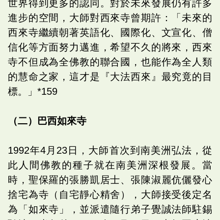
世界得到更多的認同。對於未來發展仍有許多
進步的空間，大師對西來寺曾期許：「未來的
西來寺繼續朝著英語化、國際化、文宣化、僧
信化等方面努力邁進，希望不久的將來，西來
寺不但成為全佛教的聯合國，也能作為全人類
的慧命之家，這才是『大法西來』最究竟的目
標。」*159
（二）巴西如來寺
1992年4月23日，大師首次到南美洲弘法，從
此人間佛教的種子就在南美洲深根發展。當
時，聖保羅的張勝凱居士、張陳淑麗伉儷發心
捨宅為寺（自宅靜心精舍），大師接受後定名
為「如來寺」，並派遣隨行弟子覺誠法師駐錫