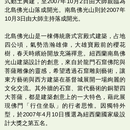
式動土興建，至2007年10月2日由大師親臨為
北島佛光山落成開光。南島佛光山則於2007年
10月3日由大師主持落成開光。
北島佛光山是一棟傳統唐式宮殿式建築，占地
四公頃，氣勢浩瀚雄偉，大雄寶殿前的櫻花
樹，春天時繽紛開放充滿禪意。紐西蘭南島佛
光山建築設計的創意，來自於龍門石窟佛陀與
菩薩雕像的靈感，希望透過石窟雕刻藝術，讓
東方藝術與西方建築在基督城展開一場絢麗的
文化交流。其外牆的石窟、當代藝術的銅塑四
大菩薩，都是建築創意上的一大特色，藉此展
現佛門「行住坐臥」的行者思惟。因獨特外
型，於2007年4月10日獲選為紐西蘭國家級設
計大獎之第五名。