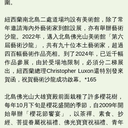
圍。
紐西蘭南北島二處道場均設有美術館，除了常
年邀請海內外藝術家到館設展，亦有舉辦藝術
沙龍。2022年，邁入北島佛光山美術館「第六
屆藝術沙龍」，共有九十位本土藝術家，超過
四百幅藝術作品亮相。到了2024年，已近千幅
作品參展，由於受場地限制，必須分二梯展
出，紐西蘭總理Christopher Luxon還特別發來
賀函，祝賀藝術沙龍成功啟幕。*165
北島佛光山大雄寶殿前面栽種了許多櫻花樹，
每年10月下旬是櫻花盛開的季節，自2009年開
始舉辦「櫻花節饗宴」，以茶禪、素食、抄
經、菩提眷屬祝福禮、佛光寶寶祝福禮、青年