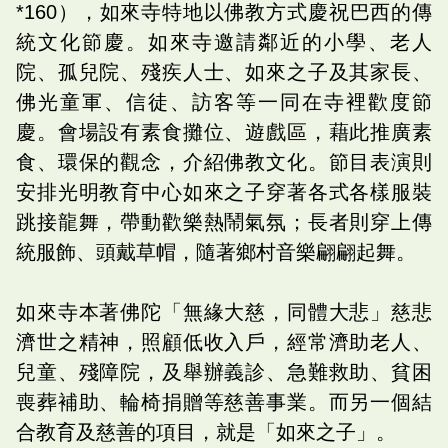
*160），如來寺特地以佛教方式慶祝巴西的傳
統文化節慶。如來寺邀請鄰近的小學、老人
院、孤兒院、殘疾人士、如來之子及其家長、
佛光童軍、信徒、訪客等一同在寺裡歡度節
慶。會場設有素食攤位、遊戲區，藉此推廣素
食、環保的觀念，介紹佛教文化。節目表演則
安排光明教育中心如來之子穿著各式各樣服裝
跳接龍舞，帶動歡樂熱鬧氣氛；長者則穿上傳
統服飾、頭戴草帽，隨著鄉村音樂翩翩起舞。
如來寺本著佛陀「無緣大慈，同體大悲」慈悲
濟世之精神，照顧低收入戶，經常濟助老人、
兒童、殘障院，及舉辦義診、急難救助、貧困
喪葬補助、輪椅捐贈等慈善事業。而另一個結
合教育及慈善的項目，就是「如來之子」。