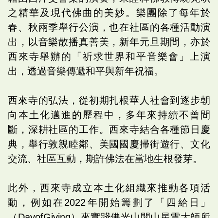
之精華及現代佛曲的美妙。樂團除了每年於
春、秋兩季舉行公演，也在社區的各種活動演
出，以音樂散播真善美，新年元旦期間，亦於
西來寺舉辦的「祈求世界和平音樂會」上演
出，透過音樂傳遞和平與新年祝福。
西來寺的弘法，從初期扎根華人社會到逐步朝
向本土化邁進的歷程中，多年來持續不曾間
斷，深耕社區的工作。西來寺結合各種節日慶
典，舉行敦親睦鄰、美國國慶掃街遊行、文化
交流、社區互動，期許佛法在當地生根發芽。
此外，西來寺成立本土化組織來推動各項活
動，例如在2022年開始籌劃了「四給日」
（DayofGiving）來實踐佛光山開山星雲大師所