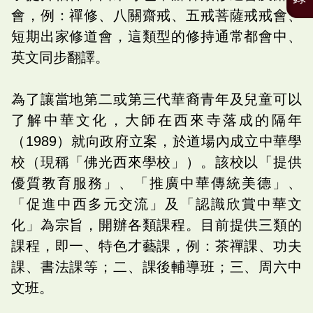
會，例：禪修、八關齋戒、五戒菩薩戒戒會、
短期出家修道會，這類型的修持通常都會中、
英文同步翻譯。
為了讓當地第二或第三代華裔青年及兒童可以
了解中華文化，大師在西來寺落成的隔年
（1989）就向政府立案，於道場內成立中華學
校（現稱「佛光西來學校」）。該校以「提供
優質教育服務」、「推廣中華傳統美德」、
「促進中西多元交流」及「認識欣賞中華文
化」為宗旨，開辦各類課程。目前提供三類的
課程，即一、特色才藝課，例：茶禪課、功夫
課、書法課等；二、課後輔導班；三、周六中
文班。