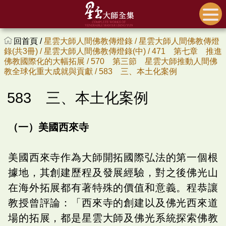
回首頁 /
星雲大師人間佛教傳燈錄 /
星雲大師人間佛教傳燈
錄(共3冊) /
星雲大師人間佛教傳燈錄(中) /
471 第七章 推進
佛教國際化的大幅拓展 /
570 第三節 星雲大師推動人間佛
教全球化重大成就與貢獻 /
583 三、本土化案例
583 三、本土化案例
（一）美國西來寺
美國西來寺作為大師開拓國際弘法的第一個根
據地，其創建歷程及發展經驗，對之後佛光山
在海外拓展都有著特殊的價值和意義。程恭讓
教授曾評論：「西來寺的創建以及佛光西來道
場的拓展，都是星雲大師及佛光系統探索佛教