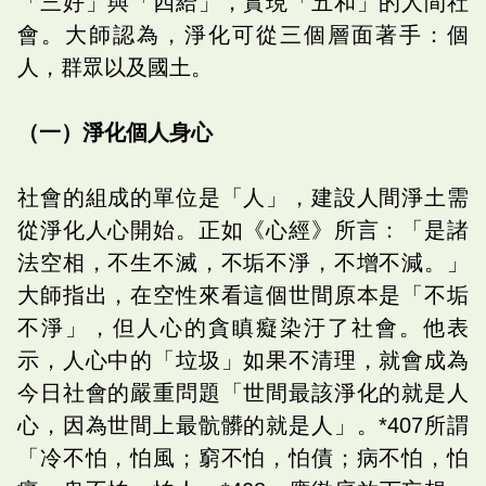
「三好」與「四給」，實現「五和」的人間社
會。大師認為，淨化可從三個層面著手：個
人，群眾以及國土。
（一）淨化個人身心
社會的組成的單位是「人」，建設人間淨土需
從淨化人心開始。正如《心經》所言：「是諸
法空相，不生不滅，不垢不淨，不增不減。」
大師指出，在空性來看這個世間原本是「不垢
不淨」，但人心的貪瞋癡染汙了社會。他表
示，人心中的「垃圾」如果不清理，就會成為
今日社會的嚴重問題「世間最該淨化的就是人
心，因為世間上最骯髒的就是人」。*407所謂
「冷不怕，怕風；窮不怕，怕債；病不怕，怕