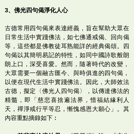
3、佛光四句偈淨化人心
古德常用四句偈來表達經義，旨在幫助大眾在
日常生活中實踐佛法，如七佛通戒偈、回向偈
等，這些都是佛教徒耳熟能詳的經典偈頌。四
句偈以其簡明易記的特性，如同中國詩歌般朗
朗上口，深受喜愛。然而，隨著時代的改變，
大眾需要一個融古匯今、與時俱進的四句偈，
以便在現代生活中實踐佛法。因此，大師效法
古德，擬定〈佛光人四句偈〉，以傳達佛法的
精髓，即「慈悲喜捨遍法界，惜福結緣利人
天，禪淨戒行平等忍，慚愧感恩大願心」。其
內容重點摘錄如下︰