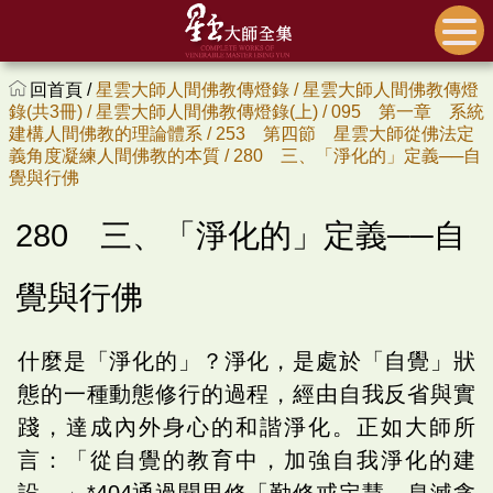
回首頁 /
星雲大師人間佛教傳燈錄 /
星雲大師人間佛教傳燈
錄(共3冊) /
星雲大師人間佛教傳燈錄(上) /
095 第一章 系統
建構人間佛教的理論體系 /
253 第四節 星雲大師從佛法定
義角度凝練人間佛教的本質 /
280 三、「淨化的」定義──自
覺與行佛
280 三、「淨化的」定義──自
覺與行佛
什麼是「淨化的」？淨化，是處於「自覺」狀
態的一種動態修行的過程，經由自我反省與實
踐，達成內外身心的和諧淨化。正如大師所
言：「從自覺的教育中，加強自我淨化的建
設。」*404通過聞思修「勤修戒定慧，息滅貪