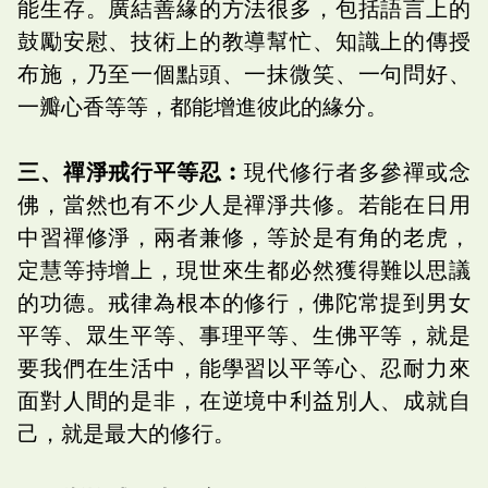
能生存。廣結善緣的方法很多，包括語言上的
鼓勵安慰、技術上的教導幫忙、知識上的傳授
布施，乃至一個點頭、一抹微笑、一句問好、
一瓣心香等等，都能增進彼此的緣分。
三、禪淨戒行平等忍︰
現代修行者多參禪或念
佛，當然也有不少人是禪淨共修。若能在日用
中習禪修淨，兩者兼修，等於是有角的老虎，
定慧等持增上，現世來生都必然獲得難以思議
的功德。戒律為根本的修行，佛陀常提到男女
平等、眾生平等、事理平等、生佛平等，就是
要我們在生活中，能學習以平等心、忍耐力來
面對人間的是非，在逆境中利益別人、成就自
己，就是最大的修行。