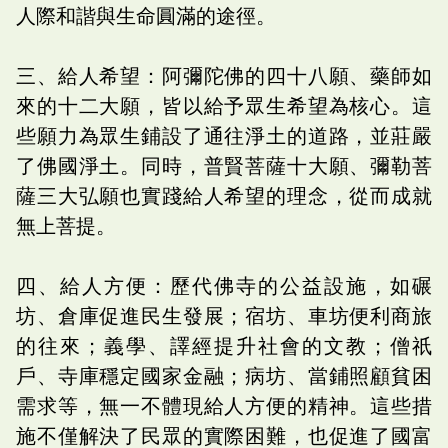
人際和諧與生命圓滿的途徑。
三、給人希望：阿彌陀佛的四十八願、藥師如
來的十二大願，皆以給予眾生希望為核心。這
些願力為眾生鋪設了通往淨土的道路，並莊嚴
了佛國淨土。同時，普賢菩薩十大願、彌勒菩
薩三大弘願也實踐給人希望的理念，從而成就
無上菩提。
四、給人方便：歷代佛寺的公益設施，如碾
坊、倉庫促進民生發展；宿坊、車坊便利商旅
的往來；義學、譯經提升社會的文教；僧祇
戶、寺庫穩定國家金融；病坊、當鋪照顧貧困
需求等，無一不體現給人方便的精神。這些措
施不僅解決了民眾的實際困難，也促進了國富