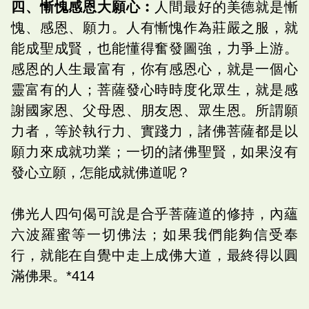
四、慚愧感恩大願心︰
人間最好的美德就是慚
愧、感恩、願力。人有慚愧作為莊嚴之服，就
能成聖成賢，也能懂得奮發圖強，力爭上游。
感恩的人生最富有，你有感恩心，就是一個心
靈富有的人；菩薩發心時時度化眾生，就是感
謝國家恩、父母恩、朋友恩、眾生恩。所謂願
力者，等於執行力、實踐力，諸佛菩薩都是以
願力來成就功業；一切的諸佛聖賢，如果沒有
發心立願，怎能成就佛道呢？
佛光人四句偈可說是合乎菩薩道的修持，內蘊
六波羅蜜等一切佛法；如果我們能夠信受奉
行，就能在自覺中走上成佛大道，最終得以圓
滿佛果。*414