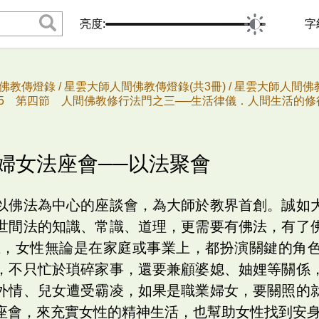
亮度:
字
佛教傳燈錄 /
星雲大師人間佛教傳燈錄(共3冊) /
星雲大師人間佛教
75 第四節 人間佛教修行法門之三──生活律儀．人間生活的修行
、婦女法座會──以法聚會
以佛法為中心的座談會，為大師於教界首創。誠如
世間法的知識、常識、道理，更需要有佛法，有了
世界上，女性無論是在家庭或事業上，都扮演關鍵的角
，不只忙於瑣碎家事，還要兼顧婆媳、妯娌等關係
外情、兒女遭受霸凌，如果是職業婦女，要關照的
座會，來充實女性的精神生活，也幫助女性找到安