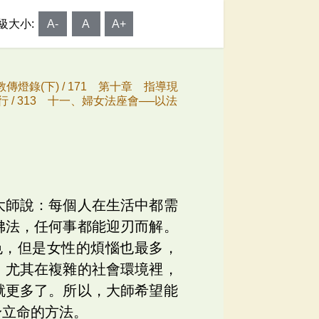
級大小:
A-
A
A+
傳燈錄(下) /
171 第十章 指導現
 /
313 十一、婦女法座會──以法
大師說：每個人在生活中都需
佛法，任何事都能迎刃而解。
色，但是女性的煩惱也最多，
，尤其在複雜的社會環境裡，
就更多了。所以，大師希望能
身立命的方法。