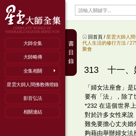
回首頁 /
星雲大師人間
代人生活的修行方法 /
2
書
大師全集
聚會
目
大師略傳
錄
313 十一
全集相關
星雲大師人間佛教傳燈錄
「婦女法座會」是
要有「法」，除了
影音弘法
*232 在這個
相關連結
對於許多女性來說
難免要擔心丈夫婚
夠藉由舉辦婦女法