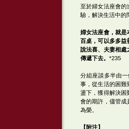
至於婦女法座會的
驗，解決生活中的
婦女法座會，就是
百桌，可以多多益
說法喜、夫妻相處
傳遞下去。
*235
分組座談多半由一
事，從生活的困難
盪下，獲得解決困
會的期許，儘管成
為榮。
【附注】