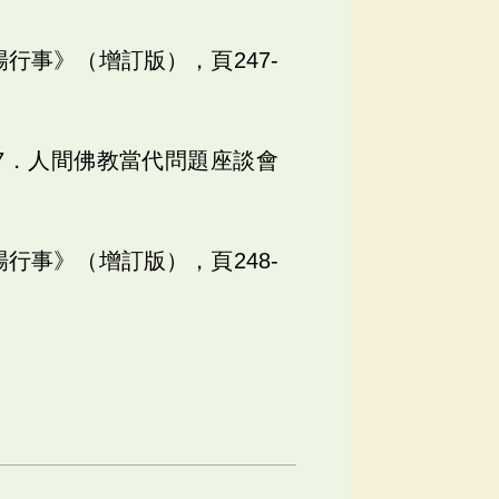
場行事》（增訂版），頁247-
37．人間佛教當代問題座談會
場行事》（增訂版），頁248-