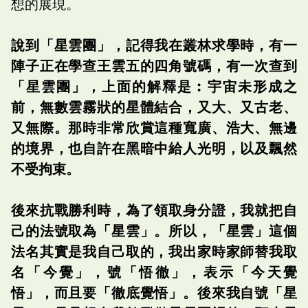
想的展現。
說到「星雲團」，記得我在叢林求學時，有一
陣子正在學查王雲五的四角號碼，有一次查到
「星雲團」，上面的解釋是︰宇宙未形成之
前，無數雲霧狀的星體結合，又大、又古老、
又無際。那時非常欣賞這種寬廣、浩大、無邊
的境界，也自許在黑暗中給人光明，以及飄然
不受拘束。
後來抗戰勝利時，為了領取身分證，我就把自
己的法號取為「星雲」。所以，「星雲」這個
法名其實是我自己取的，我出家時家師替我取
名「今覺」，號「悟徹」，表示「今天覺
悟」，而且要「徹底覺悟」。後來我自號「星