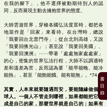
在我的腳下」，他不選擇被動期待別人的認
同，反而展現主動去擁抱世界的態度。
大師雲遊世界，穿梭各國弘法度眾時，都把各
地當作是「回家」來看待。在台灣時，總說
「我要回台北普門寺」；從台北到高雄，又說
「我要回佛光山」；甚至說「我要回美國」、
「我要回澳洲」⋯⋯帶著「處處無家處處家」
的心，密集的世界弘法行程，大師不以調適時
差和溫差為苦，反而認為要「能早能晚、能冷
能熱」，甚至「能飽能餓、能有能無」。*74
書
目
其實，人本來就要隨遇而安，要能隨緣做個地
錄
球人。一個人不管走到哪裡，如果都能把它看
成是自己的家，那麼世界就是自己的；如果有