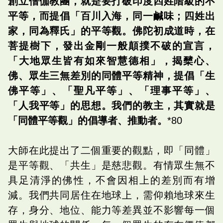
創立僧伽教團，就是要打破印度四姓階級的不
平等，而提倡「百川入海，同一鹹味；四姓出
家，同為釋氏」的平等觀。佛陀初成道時，在
菩提樹下，發出金剛一般顛撲不破的宣言，
「大地眾生皆有如來智慧德相」，揭櫫心、
佛、眾生三無差別的同體平等精神，提倡「生
佛平等」、「聖凡平等」、「理事平等」、
「人我平等」的思想。我們的教主，其實就是
「同體平等觀」的倡導者、推動者。
*80
大師在此提出了二個重要的觀點，即「同體」
是平等觀、「共生」是慈悲觀。有情眾生無不
具足清淨的佛性，不會因相上的差別而有增
減。我們共同居住在地球上，需仰賴地球來生
存，身分、地位、能力等差異並不影響每一個