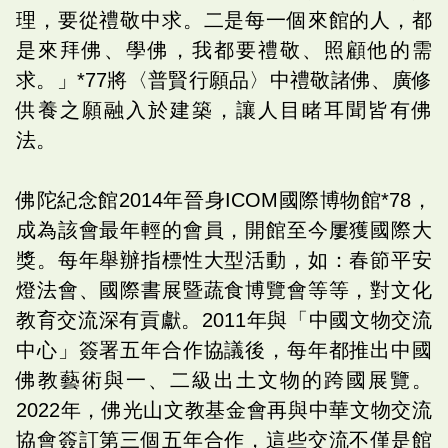
理，要從禮敬中求。二是每一個來館的人，都
是來拜佛、學佛，我都要禮敬、照顧他的需
求。」*77將〈普賢行願品〉中禮敬諸佛、廣修
供養之願融入於建築，讓人目睹耳聞皆有佛
法。
佛陀紀念館2014年晉身ICOM國際博物館*78，
成為該會最年輕的會員，開館至今屢獲國際大
獎。每年舉辦指標性大型活動，如：春節平安
燈法會、國際書展暨蔬食博覽會等等，對文化
教育交流深有貢獻。2011年與「中國文物交流
中心」簽署五年合作協議後，每年都推出中國
佛教藝術與一、二級出土文物的跨國展覽。
2022年，佛光山文教基金會再與中華文物交流
協會簽訂第三個五年合作，這些交流不僅是館