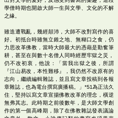
學僧時期也開啟大師一生與文學、文化的不解
之緣。
雖迭遭戰亂，幾經顛沛，大師不改對寫作的喜
好。初抵台時雖無立錐之地、無糊口之食，仍
力思改革佛教，當時大師最大的憑藉是勤奮筆
耕，甚至在與數十名僧人同時經歷牢獄之災，
仍不改初衷，他說：「當我出獄之後，所謂
『江山易改，本性難移』，我仍然不改原有的
志向，繼續編輯雜誌，並且寫文章投稿到各報
章雜誌，也為電台撰寫廣播稿。」*51為正法久
住，堅持以寫文章宣揚佛教改革的理念，橫逆
無弗其志。此時期之前後數年，是大師文學創
作的第一個高峰期，除了在佛教雜誌發表議論