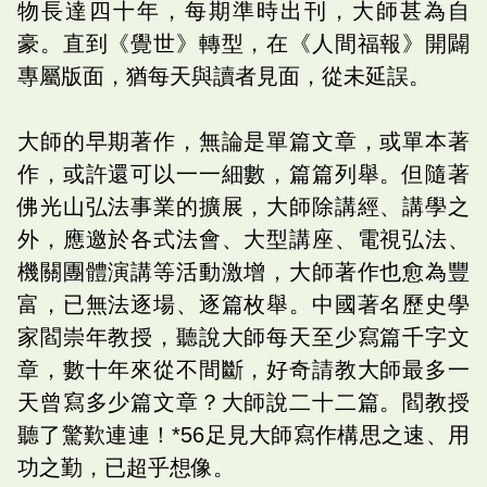
物長達四十年，每期準時出刊，大師甚為自
豪。直到《覺世》轉型，在《人間福報》開闢
專屬版面，猶每天與讀者見面，從未延誤。
大師的早期著作，無論是單篇文章，或單本著
作，或許還可以一一細數，篇篇列舉。但隨著
佛光山弘法事業的擴展，大師除講經、講學之
外，應邀於各式法會、大型講座、電視弘法、
機關團體演講等活動激增，大師著作也愈為豐
富，已無法逐場、逐篇枚舉。中國著名歷史學
家閻崇年教授，聽說大師每天至少寫篇千字文
章，數十年來從不間斷，好奇請教大師最多一
天曾寫多少篇文章？大師說二十二篇。閻教授
聽了驚歎連連！*56足見大師寫作構思之速、用
功之勤，已超乎想像。