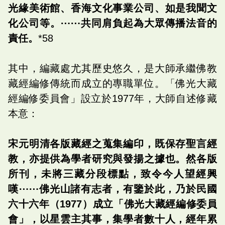
光緣美術館、香海文化事業公司、如是我聞文
化公司等。⋯⋯共同肩負起為大眾傳播法音的
責任。
*58
其中，編藏處尤其歷史悠久，是大師承繼佛教
藏經編修傳統而成立的專職單位。「佛光大藏
經編修委員會」設立於1977年，大師自述修藏
本意：
宋元明清各版藏經之蒐集編印，既保存聖言經
教，亦提供為學者研究與發揚之據也。然各版
所刊，未將三藏分段標點，致令今人望經興
嘆⋯⋯佛光山諸有志者，有鑒於此，乃於民國
六十六年（1977）成立「佛光大藏經編修委員
會」，以星雲主其事，集學者數十人，經年累