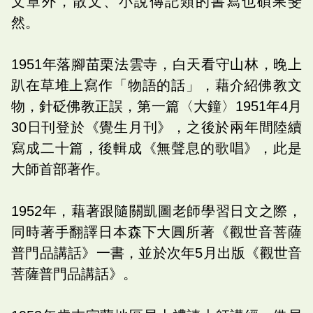
文章外，散文、小說傳記類的書寫也碩果斐
然。
1951年落腳苗栗法雲寺，白天看守山林，晚上
趴在草堆上寫作「物語的話」，藉介紹佛教文
物，針砭佛教正誤，第一篇〈大鐘〉1951年4月
30日刊登於《覺生月刊》，之後於兩年間陸續
寫成二十篇，後輯成《無聲息的歌唱》，此是
大師首部著作。
1952年，藉著跟隨關凱圖老師學習日文之際，
同時著手翻譯日本森下大圓所著《觀世音菩薩
普門品講話》一書，並於次年5月出版《觀世音
菩薩普門品講話》。