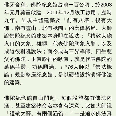
佛牙舍利。佛陀紀念館占地一百公頃，於2003
年元月奠基啟建，2011年12月竣工啟用，歷時
九年。呈現主體建築及「前有八塔，後有大
佛，南有靈山，北有祇園」的宏偉格局。大師
說佛陀紀念館建築本身即在說法：「禮敬大廳
入口的大象、雄獅，代表佛陀乘象入胎，以及
成道後獅吼說法；而今成為三界導師、四生慈
父的佛陀，玉佛殿裡的臥佛，就是代表佛陀的
萬德莊嚴，功德圓滿。」*76大師以「佛法概
論」規劃整座紀念館，是以硬體設施演繹佛法
的建築。
佛陀紀念館自山門起，每個設施都有佛法內
涵，甚至建築物命名亦含有深意，比如大師說
「禮敬大廳」有兩個涵義：「一是追求佛法真