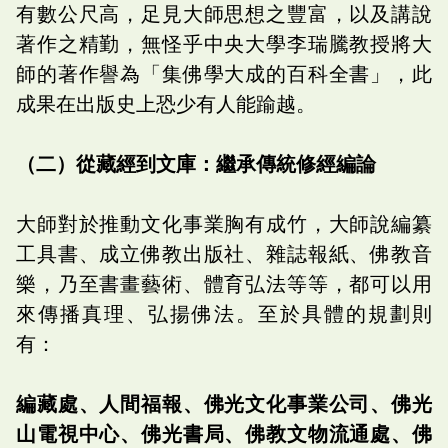
有數公尺高，足見大師思想之豐富，以及講說
著作之精勤，無怪乎中央大學李瑞騰教授將大
師的著作譽為「集佛學大成的百科全書」，此
成果在出版史上恐少有人能踰越。
（二）從藏經到文庫：繼承傳統修經編論
大師對於推動文化事業胸有成竹，大師說編纂
工具書、成立佛教出版社、雜誌報紙、佛教音
樂，乃至書畫藝術、體育弘法等等，都可以用
來傳播真理、弘揚佛法。至於具體的規劃則
有：
編藏處、人間福報、佛光文化事業公司、佛光
山電視中心、佛光書局、佛教文物流通處、佛