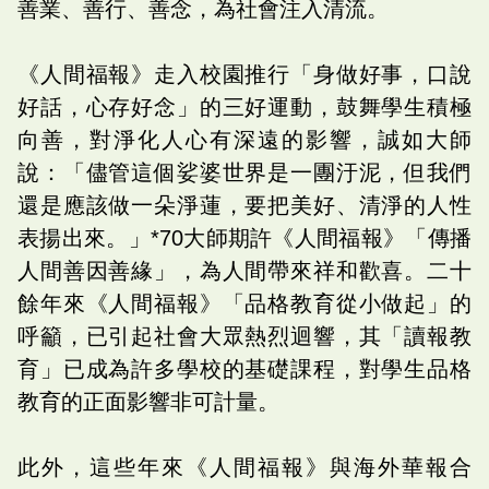
善業、善行、善念，為社會注入清流。
《人間福報》走入校園推行「身做好事，口說
好話，心存好念」的三好運動，鼓舞學生積極
向善，對淨化人心有深遠的影響，誠如大師
說：「儘管這個娑婆世界是一團汙泥，但我們
還是應該做一朵淨蓮，要把美好、清淨的人性
表揚出來。」*70大師期許《人間福報》「傳播
人間善因善緣」，為人間帶來祥和歡喜。二十
餘年來《人間福報》「品格教育從小做起」的
呼籲，已引起社會大眾熱烈迴響，其「讀報教
育」已成為許多學校的基礎課程，對學生品格
教育的正面影響非可計量。
此外，這些年來《人間福報》與海外華報合