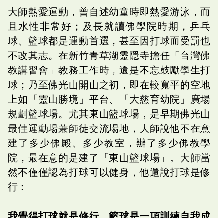
大師熱愛運動，曾自述幼童時即熱愛游泳，而
且水性非常好；及長就讀佛學院時期，乒乓
球、籃球都是運動首選，甚至因打球而受罰也
不改其志。在新竹青草湖靈隱寺擔任「台灣佛
教講習會」教務工作時，還是不忘鼓勵學生打
球；乃至佛光山開山之初，即在較寬平的空地
上如「靈山勝境」平台、「大慈育幼院」廣場
規劃籃球場。尤其東山籃球場，是早期佛光山
最佳運動場兼師徒交流場地，大師說他不在意
建了多少佛殿、多少教室，辦了多少佛教學
院，最在意的是建了「東山籃球場」。大師當
然不僅僅認為打球可以健身，他還說打球是修
行：
我覺得打球就是修行，籃球是一項訓練自我成