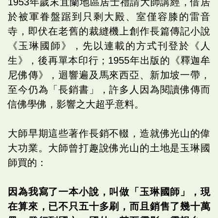
1953年歲末宜蘭地區居士禮請大師講經，借居
於被軍眷盤踞到只剩大殿、室僅容膝的雷音
寺，即伏在老舊的裁縫機上創作長篇傳記小說
《玉琳國師》，先以連載的方式刊登於《人
生》，後再單本印行；1955年出版的《釋迦牟
尼佛傳》，迴響遍及馬來西亞、新加坡一帶，
至今仍為「長銷書」，許多人因為閱讀佛傳而
信佛學佛，影響之大超乎意料。
大師早期這些著作長銷不輟，造就佛光山的偉
大功業。大師曾打趣說佛光山的土地是玉琳國
師買的：
因為我寫了一本小說，叫做「玉琳國師」，現
在算來，已不只五十多刷，而且銷售了幾十萬