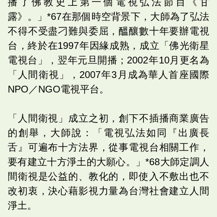
播了佛教史上第一個電視弘法節目《甘
露》。」*67在那個時空背景下，大師為了弘法
不得不受盡刁難與委屈，醞釀數十年要辦電視
台，終於在1997年因緣成熟，成立「佛光衛星
電視台」，翌年元旦開播；2002年10月更名為
「人間衛視」，2007年3月成為華人首座國際
NPO／NGO電視平台。
「人間衛視」成立之初，創下不插播商業廣告
的創舉，大師說：「電視弘法如同『出廣長
舌』可遍布十方法界，從事電視台相關工作，
要有建立十方淨土的大願心。」*68大師定調人
間衛視是公益的、教化的，即使入不敷出也不
改初衷，決心藉影視力量為台灣社會建立人間
淨土。