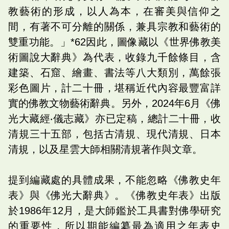
教藝術的形成，以人為本，在審美與信仰之
間，有著不可分離的關係，兼具宗教和藝術的
雙重功能。」*62因此，圖像藏以《世界佛教美
術圖說大辭典》為代表，收錄九千餘條目，含
建築、石窟、繪畫、書法等八大類別，萬餘張
彩色圖片，計二十冊，堪稱近代內容最豐富詳
實的佛教文物藝術辭典。另外，2024年6月《佛
光大藏經‧儀志藏》亦已定稿，總計二十冊，收
清規三十五部，包括古清規、現代清規、日本
清規，以及星雲大師相關清規著作與文章。
提到編藏處的具體成果，不能忽略《佛教史年
表》與《佛光大辭典》。《佛教史年表》出版
於1986年12月，是大師鑑於工具書對佛學研究
的重要性，所以期能編纂最為適用之年表史