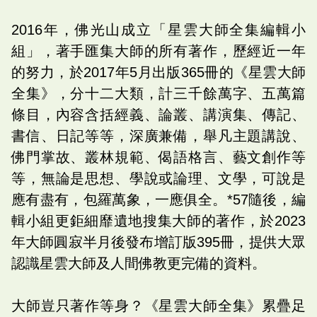
2016年，佛光山成立「星雲大師全集編輯小
組」，著手匯集大師的所有著作，歷經近一年
的努力，於2017年5月出版365冊的《星雲大師
全集》，分十二大類，計三千餘萬字、五萬篇
條目，內容含括經義、論叢、講演集、傳記、
書信、日記等等，深廣兼備，舉凡主題講說、
佛門掌故、叢林規範、偈語格言、藝文創作等
等，無論是思想、學說或論理、文學，可說是
應有盡有，包羅萬象，一應俱全。*57隨後，編
輯小組更鉅細靡遺地搜集大師的著作，於2023
年大師圓寂半月後發布增訂版395冊，提供大眾
認識星雲大師及人間佛教更完備的資料。
大師豈只著作等身？《星雲大師全集》累疊足