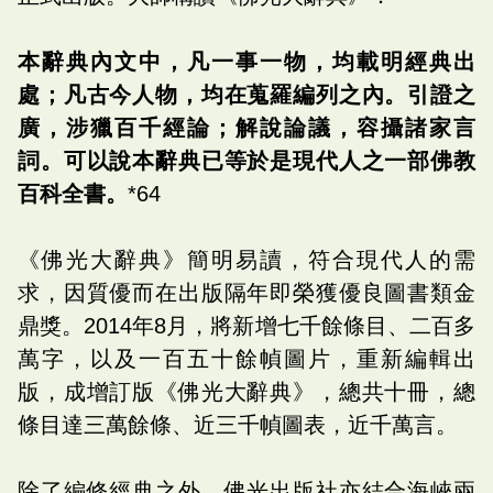
本辭典內文中，凡一事一物，均載明經典出
處；凡古今人物，均在蒐羅編列之內。引證之
廣，涉獵百千經論；解說論議，容攝諸家言
詞。可以說本辭典已等於是現代人之一部佛教
百科全書。
*64
《佛光大辭典》簡明易讀，符合現代人的需
求，因質優而在出版隔年即榮獲優良圖書類金
鼎獎。2014年8月，將新增七千餘條目、二百多
萬字，以及一百五十餘幀圖片，重新編輯出
版，成增訂版《佛光大辭典》，總共十冊，總
條目達三萬餘條、近三千幀圖表，近千萬言。
除了編修經典之外，佛光出版社亦結合海峽兩