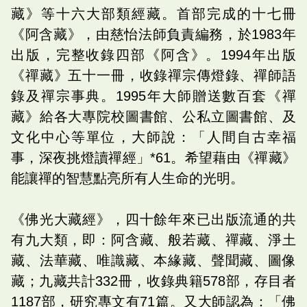
藏》等十六大部類經藏。首部完成的十七冊
《阿含藏》，由慈怡法師負責編務，於1983年
出版，完整收錄四部《阿含》。1994年出版
《禪藏》五十一冊，收錄禪宗傳燈錄、禪師語
錄及禪宗事典。1995年大師贈送數百套《禪
藏》給各大專院校圖書館、公私立圖書館、及
文化中心等單位，大師說：「人間自古幸福
事，深夜挑燈讀禪經」*61。希望藉由《禪藏》
能讓禪的智慧點亮所有人生命的光明。
《佛光大藏經》，四十餘年來已出版流通的共
有九大類，即：阿含藏、般若藏、禪藏、淨土
藏、法華藏、唯識藏、本緣藏、聲聞藏、圖像
藏；九藏共計332冊，收錄典籍578部，存目者
1187部，研究專文有71篇。又大師認為：「佛