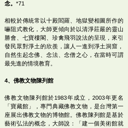
念。
*71
相較於傳統常以十殿閻羅、地獄變相圖所作的
嚇阻式教化，大師更傾向於以清淨莊嚴的靈山
勝會、七寶樓閣、珍禽飛羽說法的呈現，來引
發民眾對淨土的欣羨，讓人一進到淨土洞窟，
自然生起念佛、念法、念僧之心，在當時可謂
最先進的情境教育。
4、佛教文物陳列館
佛教文物陳列館於1983年成立，2003年更名
「寶藏館」，專門典藏佛教文物，是台灣第一
座展出佛教文物的博物館。佛教陳列館是基於
藝術弘法的概念，大師說：「建一個美術館就