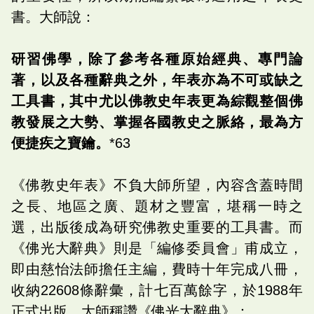
書。大師說：
研習佛學，除了參考各種原始經典、專門論
著，以及各種辭典之外，年表亦為不可或缺之
工具書，其中尤以佛教史年表更為綜觀整個佛
教發展之大勢、掌握各國教史之脈絡，最為方
便捷疾之寶鑰。
*63
《佛教史年表》不負大師所望，內容含蓋時間
之長、地區之廣、題材之豐富，堪稱一時之
選，出版後成為研究佛教史重要的工具書。而
《佛光大辭典》則是「編修委員會」甫成立，
即由慈怡法師擔任主編，費時十年完成八冊，
收納22608條辭彙，計七百萬餘字，於1988年
正式出版。大師稱讚《佛光大辭典》：