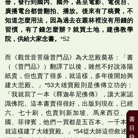
冊，發行到國內、國外，甚至電影、電視台、
廣播電台都曾翻拍、播放。後來有了稿費，不
知道怎麼用法，因為過去在叢林裡沒有用錢的
習慣，有了錢怎麼辦？就買土地，建佛教學
院，供給大家念書。
*52
而《觀世音菩薩普門品》為大悲殿奠基：「書
（《普門品》）翻譯了以後，雖然不好說洛陽
紙貴，但也賣了很多，就這樣，多年後開始興
建大悲殿。」*53大雄寶殿則是佛傳立功的：
「我就寫了一本《釋迦牟尼佛傳》，讓大家認
識佛陀。這本書賣得很好，出版到現在，已經
六、七十刷，也賣到新加坡、馬來西亞、泰
書
國、菲律賓，他們一買都是五百本、一千本，
目
就這樣建了大雄寶殿。」*54從大師這些敘述，
錄