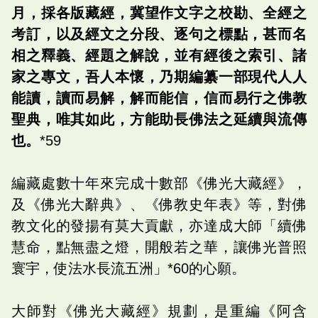
月，採各版藏經，冀望作文字之校勘、全經之
考訂，以及經文之分段、逐句之標點，甚而名
相之釋義、經題之解說，並有經後之索引、諸
家之專文，吾人本懷，乃期編纂一部現代人人
能讀，讀而易解，解而能信，信而易行之佛教
聖典，唯其如此，方能助長佛法之延續與流傳
也。
*59
編藏處數十年來完成十數部《佛光大藏經》，
及《佛光大辭典》、《佛教史年表》等，對佛
教文化的發揚有莫大貢獻，亦達成大師「續佛
慧命，點無盡之燈，開般若之華，讓佛光普照
寰宇，使法水長流五洲」*60的心願。
大師對《佛光大藏經》規劃，是重編《阿含