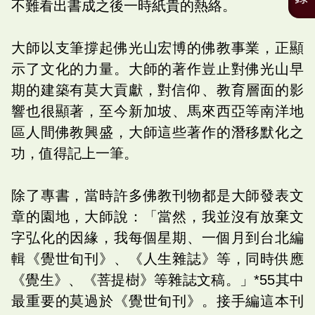
不難看出書成之後一時紙貴的熱絡。
大師以支筆撐起佛光山宏博的佛教事業，正顯
示了文化的力量。大師的著作豈止對佛光山早
期的建築有莫大貢獻，對信仰、教育層面的影
響也很顯著，至今新加坡、馬來西亞等南洋地
區人間佛教興盛，大師這些著作的潛移默化之
功，值得記上一筆。
除了專書，當時許多佛教刊物都是大師發表文
章的園地，大師說：「當然，我並沒有放棄文
字弘化的因緣，我每個星期、一個月到台北編
輯《覺世旬刊》、《人生雜誌》等，同時供應
《覺生》、《菩提樹》等雜誌文稿。」*55其中
最重要的莫過於《覺世旬刊》。接手編這本刊