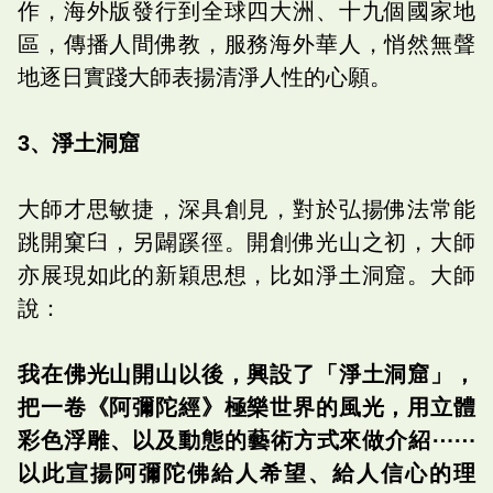
作，海外版發行到全球四大洲、十九個國家地
區，傳播人間佛教，服務海外華人，悄然無聲
地逐日實踐大師表揚清淨人性的心願。
3、淨土洞窟
大師才思敏捷，深具創見，對於弘揚佛法常能
跳開窠臼，另闢蹊徑。開創佛光山之初，大師
亦展現如此的新穎思想，比如淨土洞窟。大師
說：
我在佛光山開山以後，興設了「淨土洞窟」，
把一卷《阿彌陀經》極樂世界的風光，用立體
彩色浮雕、以及動態的藝術方式來做介紹⋯⋯
以此宣揚阿彌陀佛給人希望、給人信心的理