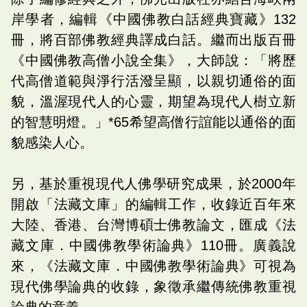
岸學者，編輯《中國佛教白話經典寶藏》132
冊，將百部佛教經典譯成白話。繼而出版百冊
《中國佛教高僧小說全集》，大師說：「將歷
代高僧道範與淨行活潑呈顯，以親切通俗的面
貌，溫渥現代人的心靈，期望為現代人樹立新
的智慧明燈。」*65希望高僧行誼能以通俗的面
貌感染人心。
另，基於重視現代人佛學研究成果，於2000年
開啟「法藏文庫」的編輯工作，收錄近百年來
大陸、香港、台灣博碩士佛教論文，匯成《法
藏文庫．中國佛教學術論典》110冊。廣義說
來，《法藏文庫．中國佛教學術論典》可視為
現代佛學論典的收錄，象徵承繼傳統佛教重視
論典的意義。