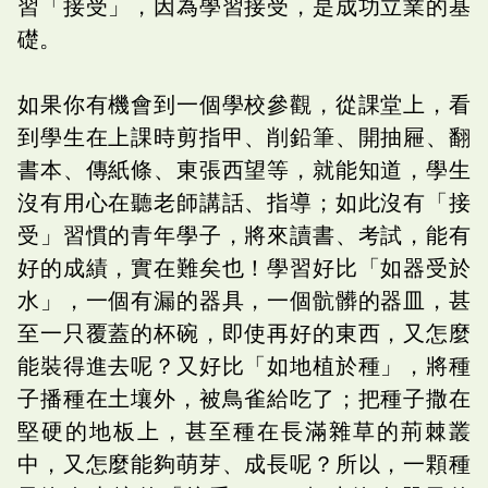
習「接受」，因為學習接受，是成功立業的基
礎。
如果你有機會到一個學校參觀，從課堂上，看
到學生在上課時剪指甲、削鉛筆、開抽屜、翻
書本、傳紙條、東張西望等，就能知道，學生
沒有用心在聽老師講話、指導；如此沒有「接
受」習慣的青年學子，將來讀書、考試，能有
好的成績，實在難矣也！學習好比「如器受於
水」，一個有漏的器具，一個骯髒的器皿，甚
至一只覆蓋的杯碗，即使再好的東西，又怎麼
能裝得進去呢？又好比「如地植於種」，將種
子播種在土壤外，被鳥雀給吃了；把種子撒在
堅硬的地板上，甚至種在長滿雜草的荊棘叢
中，又怎麼能夠萌芽、成長呢？所以，一顆種