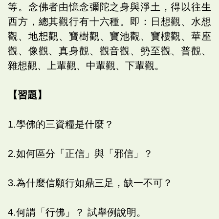
等。念佛者由憶念彌陀之身與淨土，得以往生
西方，總其觀行有十六種。即：日想觀、水想
觀、地想觀、寶樹觀、寶池觀、寶樓觀、華座
觀、像觀、真身觀、觀音觀、勢至觀、普觀、
雜想觀、上輩觀、中輩觀、下輩觀。
【習題】
1.學佛的三資糧是什麼？
2.如何區分「正信」與「邪信」？
3.為什麼信願行如鼎三足，缺一不可？
4.何謂「行佛」？ 試舉例說明。