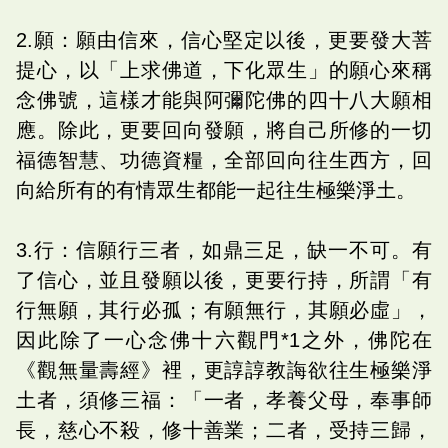
2.願：願由信來，信心堅定以後，更要發大菩
提心，以「上求佛道，下化眾生」的願心來稱
念佛號，這樣才能與阿彌陀佛的四十八大願相
應。除此，更要回向發願，將自己所修的一切
福德智慧、功德資糧，全部回向往生西方，回
向給所有的有情眾生都能一起往生極樂淨土。
3.行：信願行三者，如鼎三足，缺一不可。有
了信心，並且發願以後，更要行持，所謂「有
行無願，其行必孤；有願無行，其願必虛」，
因此除了一心念佛十六觀門*1之外，佛陀在
《觀無量壽經》裡，更諄諄教誨欲往生極樂淨
土者，須修三福：「一者，孝養父母，奉事師
長，慈心不殺，修十善業；二者，受持三歸，