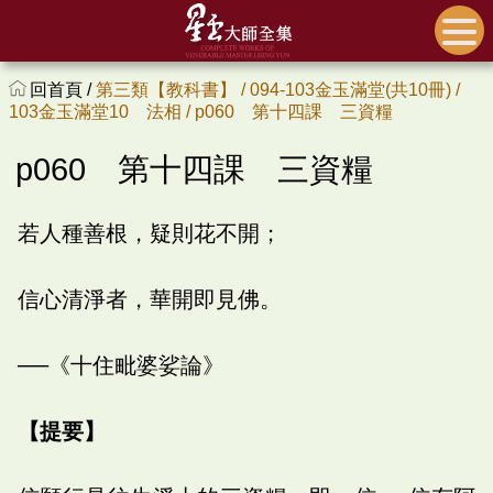
回首頁 /
第三類【教科書】 /
094-103金玉滿堂(共10冊) /
103金玉滿堂10 法相 /
p060 第十四課 三資糧
p060 第十四課 三資糧
若人種善根，疑則花不開；
信心清淨者，華開即見佛。
──《十住毗婆娑論》
【提要】