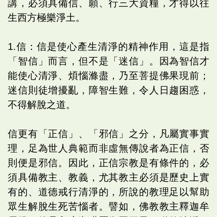
講，必須具備信、願、行三大資糧，才得以往
生西方極樂淨土。
1.信：信是使心產生清淨的精神作用，這是指
「智信」而言，但不是「迷信」。因為智信才
能使心清淨、煩惱滌盡，乃至菩提佛果現前；
迷信則徒增擾亂，障智生難，令人日趨困惑，
不得解脫之道。
信更有「正信」、「邪信」之分，凡屬實事實
理，足為世人典範而非虛無傳說者為正信，否
則便是邪信。因此，正信宗教是有條件的，必
須具備教主、教義，尤其教主必須是歷史上實
有的、道德戒行清淨的，所說的教理足以幫助
眾生解脫生死苦惱者。譬如，佛教教主釋迦牟