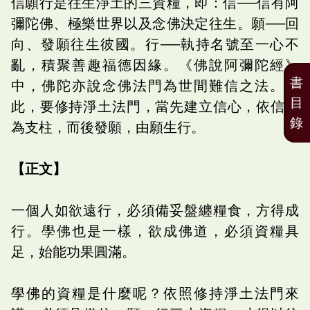
信願行是往生淨土的三資糧，即：信──信有阿
彌陀佛、極樂世界以及念佛決定往生。願──回
向、發願往生彼國。行──執持名號至一心不
亂，積聚善趣福德因緣。《佛說阿彌陀經》
書
中，佛陀亦說念佛法門為世間難信之法。因
目
此，要修持淨土法門，當先建立信心，依信心
錄
為支柱，而後發願，由願生行。
【正文】
一個人如欲遠行，必須備妥盤纏糧食，方得成
行。學佛也是一樣，欲成佛道，必須資糧具
足，始能功果圓滿。
學佛的資糧是什麼呢？依照修持淨土法門來