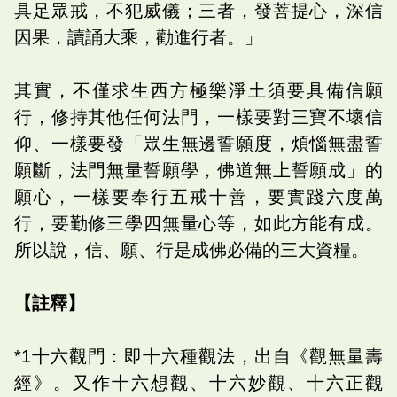
具足眾戒，不犯威儀；三者，發菩提心，深信
因果，讀誦大乘，勸進行者。」
其實，不僅求生西方極樂淨土須要具備信願
行，修持其他任何法門，一樣要對三寶不壞信
仰、一樣要發「眾生無邊誓願度，煩惱無盡誓
願斷，法門無量誓願學，佛道無上誓願成」的
願心，一樣要奉行五戒十善，要實踐六度萬
行，要勤修三學四無量心等，如此方能有成。
所以說，信、願、行是成佛必備的三大資糧。
【註釋】
*1十六觀門：即十六種觀法，出自《觀無量壽
經》。又作十六想觀、十六妙觀、十六正觀