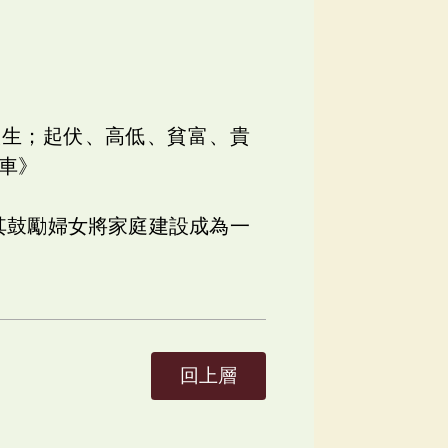
人生；起伏、高低、貧富、貴
飛車》
其鼓勵婦女將家庭建設成為一
回上層