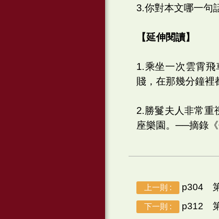
3.你對本文哪一
【延伸閱讀】
1.乘坐一次雲霄
賤，在那幾分鐘裡都
2.勝鬘夫人非常
座樂園。──摘錄《
p304
上一則 :
p312
下一則 :