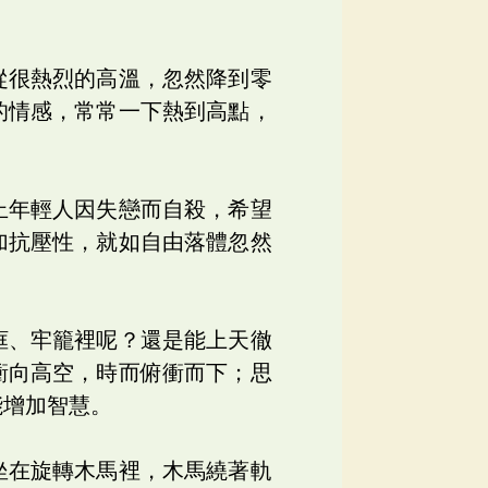
從很熱烈的高溫，忽然降到零
的情感，常常一下熱到高點，
止年輕人因失戀而自殺，希望
加抗壓性，就如自由落體忽然
框、牢籠裡呢？還是能上天徹
衝向高空，時而俯衝而下；思
能增加智慧。
坐在旋轉木馬裡，木馬繞著軌