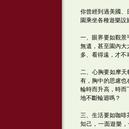
你曾經到過美國、
園乘坐各種遊樂設
一、眼界要如觀景
無遺，甚至園內大
多、看得遠，才不
二、心胸要如摩天
有，胸中的思慮也
輪時而升高，時而
地不斷輪迴嗎？
三、生活要如咖啡
知己，一面遊樂，