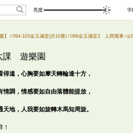
亮度:
字
書】 /
094-103金玉滿堂(共10冊) /
096金玉滿堂3 人間萬事 /
p
七六課 遊樂園
看得遠，心胸要如摩天轉輪達十方，
有情調，情感要如自由落體能提放，
通天地，人我要如旋轉木馬知周旋。
祥！