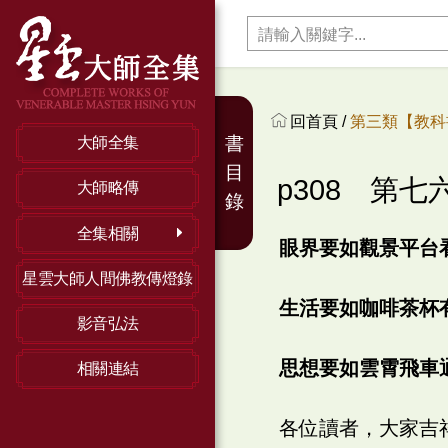
回首頁 /
第三類【教科
書
大師全集
目
p308 第
大師略傳
錄
全集相關
眼界要如觀景平台
星雲大師人間佛教傳燈錄
生活要如咖啡茶杯
影音弘法
思想要如雲霄飛車
相關連結
各位讀者，大家吉