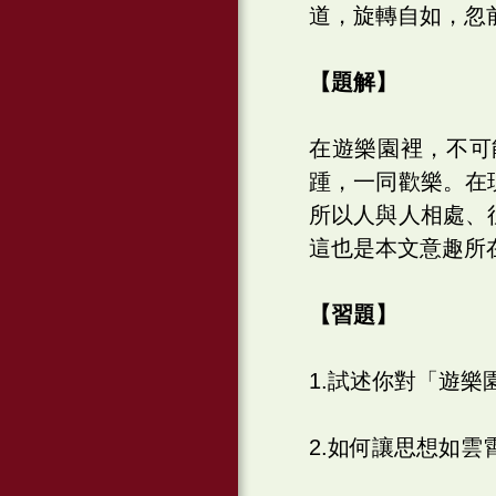
道，旋轉自如，忽
【題解】
在遊樂園裡，不可
踵，一同歡樂。在
所以人與人相處、
這也是本文意趣所
【習題】
1.試述你對「遊樂
2.如何讓思想如雲