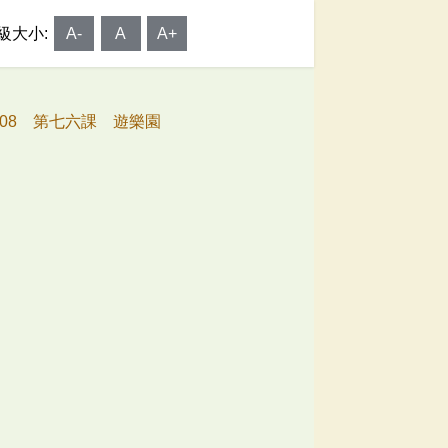
級大小:
A-
A
A+
308 第七六課 遊樂園