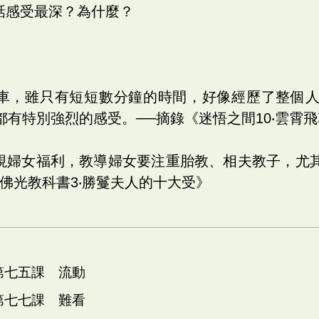
句話感受最深？為什麼？
飛車，雖只有短短數分鐘的時間，好像經歷了整個
有特別強烈的感受。──摘錄《迷悟之間10‧雲霄
重視婦女福利，教導婦女要注重胎教、相夫教子，尤
佛光教科書3‧勝鬘夫人的十大受》
 第七五課 流動
 第七七課 難看