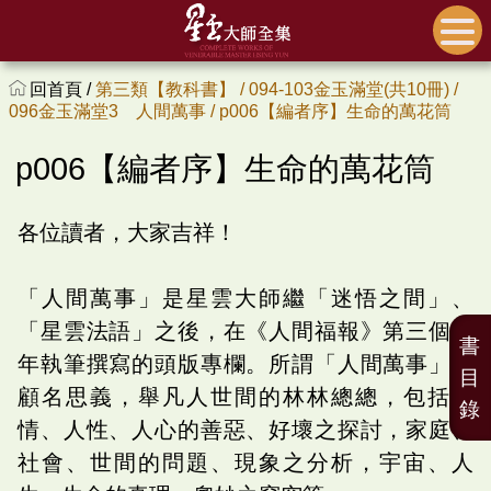
回首頁 /
第三類【教科書】 /
094-103金玉滿堂(共10冊) /
096金玉滿堂3 人間萬事 /
p006【編者序】生命的萬花筒
p006【編者序】生命的萬花筒
各位讀者，大家吉祥！
「人間萬事」是星雲大師繼「迷悟之間」、
「星雲法語」之後，在《人間福報》第三個三
書
年執筆撰寫的頭版專欄。所謂「人間萬事」，
目
顧名思義，舉凡人世間的林林總總，包括人
錄
情、人性、人心的善惡、好壞之探討，家庭、
社會、世間的問題、現象之分析，宇宙、人