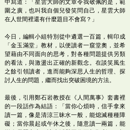
中寫道：「星雲大師的文章令我敬佩的是，範
圍之廣，也叫我自個兒發笑問自己，星雲大師
在人世間裡還有什麼題目不會寫？」
今日，編輯小組特別從中遴選一百篇，輯印成
「金玉滿堂」教材，以便讀者一窺堂奧，並希
望藉由不同面向的思考，對各種問題提供另類
的看法，與激盪出正確的新觀念。在談笑風生
之餘引領讀者，進而能夠深思人生的哲理、探
討人生的問題，繼而找出突破困境的方法。
最後，引用鄭石岩教授在《人間萬事》套書裡
的一段話作為結語：「當你心煩時，信手拿來
讀一篇，像是清涼三昧水一般，能熄滅種種障
礙；當你晨起或午休之後，隨意讀一兩篇，能