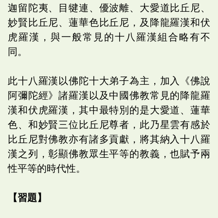
迦留陀夷、目犍連、優波離、大愛道比丘尼、
妙賢比丘尼、蓮華色比丘尼，及降龍羅漢和伏
虎羅漢，與一般常見的十八羅漢組合略有不
同。
此十八羅漢以佛陀十大弟子為主，加入《佛說
阿彌陀經》諸羅漢以及中國佛教常見的降龍羅
漢和伏虎羅漢，其中最特別的是大愛道、蓮華
色、和妙賢三位比丘尼尊者，此乃星雲有感於
比丘尼對佛教亦有諸多貢獻，將其納入十八羅
漢之列，彰顯佛教眾生平等的教義，也賦予兩
性平等的時代性。
【習題】