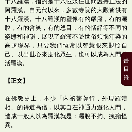
十八羅漢，指的是十八位永住世間護持正法的
阿羅漢。自元代以來，多數寺院的大殿皆供有
十八羅漢。十八羅漢的塑像有的嚴肅，有的灑
脫，有的含笑，有的怒目，有的恬靜等不同的
姿態和神韻，展現了羅漢不受世俗煩惱汙染的
高超境界，只要我們恆常以智慧眼來觀照自
己、以出世心來度化眾生，也可以成為人間的
書
活羅漢。
目
錄
【正文】
在佛教史上，不少「內祕菩薩行，外現羅漢
相」的得道高僧，以其自在神通力遊化人間，
造成一般人以為羅漢就是：灑脫不拘、瘋癲怪
異。