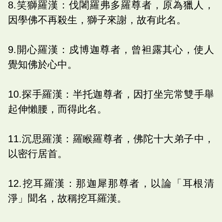
8.笑獅羅漢：伐闍羅弗多羅尊者，原為獵人，
因學佛不再殺生，獅子來謝，故有此名。
9.開心羅漢：戍博迦尊者，曾袒露其心，使人
覺知佛於心中。
10.探手羅漢：半托迦尊者，因打坐完常雙手舉
起伸懶腰，而得此名。
11.沉思羅漢：羅睺羅尊者，佛陀十大弟子中，
以密行居首。
12.挖耳羅漢：那迦犀那尊者，以論「耳根清
淨」聞名，故稱挖耳羅漢。