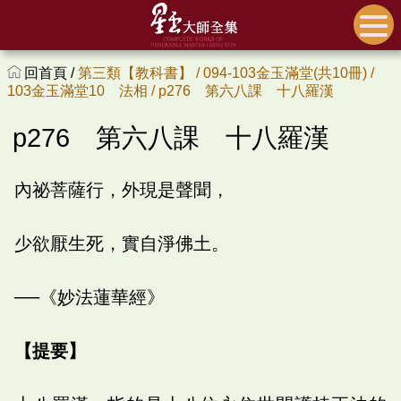
回首頁 /
第三類【教科書】 /
094-103金玉滿堂(共10冊) /
103金玉滿堂10 法相 /
p276 第六八課 十八羅漢
p276 第六八課 十八羅漢
內祕菩薩行，外現是聲聞，
少欲厭生死，實自淨佛土。
──《妙法蓮華經》
【提要】