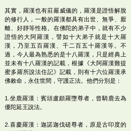
其實，羅漢也有莊嚴威儀的，羅漢是證悟解脫
的修行人，一般的羅漢都具有出世、無爭、厭
離、好靜等性格。在佛陀的弟子中，就有不少
證悟的大阿羅漢，譬如十大弟子就是十大羅
漢，乃至五百羅漢、千二百五十羅漢等。不
過，今人最為熟悉的是十八羅漢，只是經典上
並未有十八羅漢的記載，根據《大阿羅漢難提
蜜多羅所說法住記》記載，則有十六位羅漢承
佛敕命，永住世間，守護正法。他們分別是：
1.坐鹿羅漢：賓頭盧頗羅墮尊者，曾騎鹿去為
優陀延王說法。
2.喜慶羅漢：迦諾迦伐磋尊者，原是古印度的