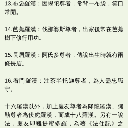
13.布袋羅漢：因揭陀尊者，常背一布袋，笑口
常開。
14.芭蕉羅漢：伐那婆斯尊者，出家後常在芭蕉
樹下修行用功。
15.長眉羅漢：阿氏多尊者，傳說出生時就有兩
條長眉。
16.看門羅漢：注茶半托迦尊者，為人盡忠職
守。
十六羅漢以外，加上慶友尊者為降龍羅漢、彌
勒尊者為伏虎羅漢，而成十八羅漢。另有一說
法，慶友即難提蜜多羅，為著《法住記》之