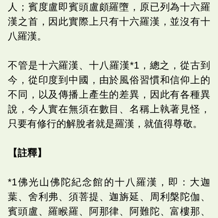
人；賓度盧即賓頭盧頗羅墮，原已列為十六羅
漢之首，因此實際上只有十六羅漢，並沒有十
八羅漢。
不管是十六羅漢、十八羅漢*1，總之，從古到
今，從印度到中國，由於風俗習慣和信仰上的
不同，以及傳播上產生的差異，因此有各種異
說，今人實在無須在數目、名稱上執著見怪，
只要有修行的解脫者就是羅漢，就值得尊敬。
【註釋】
*1佛光山佛陀紀念館的十八羅漢，即：大迦
葉、舍利弗、須菩提、迦旃延、周利槃陀伽、
賓頭盧、羅睺羅、阿那律、阿難陀、富樓那、