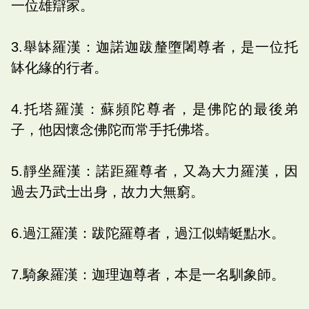
一位雄辯家。
3.舉缽羅漢：迦諾迦跋釐墮闍尊者，是一位托
缽化緣的行者。
4.托塔羅漢：蘇頻陀尊者，是佛陀的最後弟
子，他因懷念佛陀而常手托佛塔。
5.靜坐羅漢：諾距羅尊者，又為大力羅漢，因
過去乃武士出身，故力大無窮。
6.過江羅漢：跋陀羅尊者，過江似蜻蜓點水。
7.騎象羅漢：迦理迦尊者，本是一名馴象師。