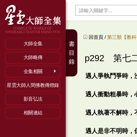
回首頁 /
第三類【教科
書
大師全集
目
p292 第
大師略傳
錄
全集相關
遇人爭執鬥爭時，
星雲大師人間佛教傳燈錄
遇人衝動粗暴時，
影音弘法
遇人執著不解時，
相關連結
遇人是非不明時，