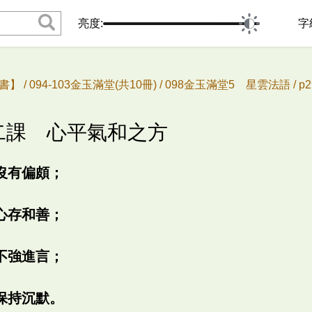
亮度:
字
書】 /
094-103金玉滿堂(共10冊) /
098金玉滿堂5 星雲法語 /
p
七二課 心平氣和之方
沒有偏頗；
心存和善；
不強進言；
保持沉默。