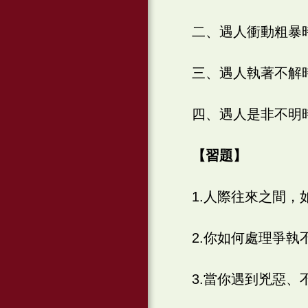
二、遇人衝動粗暴
三、遇人執著不解
四、遇人是非不明
【習題】
1.人際往來之間，
2.你如何處理爭執
3.當你遇到兇惡