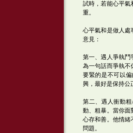
試時，若能心平氣
重。
心平氣和是做人處
意見：
第一、遇人爭執鬥
為一句話而爭執不
要緊的是不可以偏
興，最好是保持公
第二、遇人衝動粗
動、粗暴。當你面
心存和善。他情緒
問題。