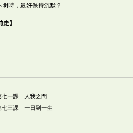
非不明時，最好保持沉默？
前走】
 第七一課 人我之間
 第七三課 一日到一生