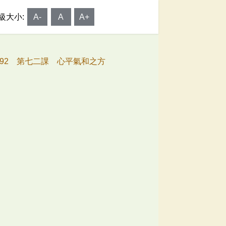
級大小:
A-
A
A+
292 第七二課 心平氣和之方