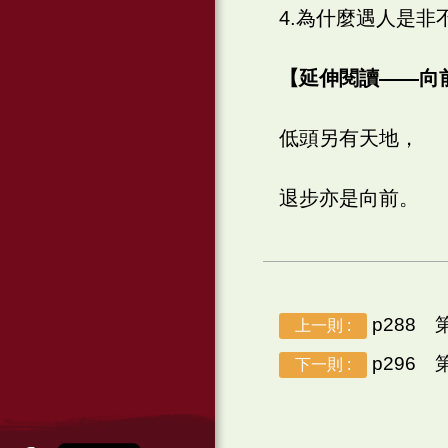
4.為什麼遇人是
【延伸閱讀——向
低頭另有天地，
退步亦是向前。
p288
上一則 :
p296
下一則 :