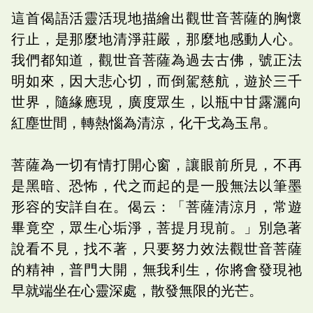
這首偈語活靈活現地描繪出觀世音菩薩的胸懷
行止，是那麼地清淨莊嚴，那麼地感動人心。
我們都知道，觀世音菩薩為過去古佛，號正法
明如來，因大悲心切，而倒駕慈航，遊於三千
世界，隨緣應現，廣度眾生，以瓶中甘露灑向
紅塵世間，轉熱惱為清涼，化干戈為玉帛。
菩薩為一切有情打開心窗，讓眼前所見，不再
是黑暗、恐怖，代之而起的是一股無法以筆墨
形容的安詳自在。偈云：「菩薩清涼月，常遊
畢竟空，眾生心垢淨，菩提月現前。」別急著
說看不見，找不著，只要努力效法觀世音菩薩
的精神，普門大開，無我利生，你將會發現祂
早就端坐在心靈深處，散發無限的光芒。