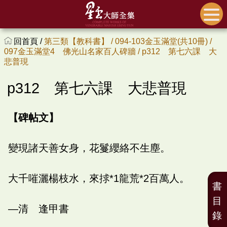
回首頁 /
第三類【教科書】 /
094-103金玉滿堂(共10冊) /
097金玉滿堂4 佛光山名家百人碑牆 /
p312 第七六課 大
悲普現
p312 第七六課 大悲普現
【碑帖文】
變現諸天善女身，花鬘纓絡不生塵。
大千嗺灑楊枝水，來捄*1龍荒*2百萬人。
書
目
—清 逢甲書
錄