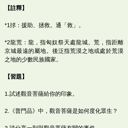
【註釋】
*1捄：援助、拯救。通「救」。
*2龍荒：龍，指匈奴祭天處龍城。荒，指距離
京城最遠的屬地。後泛指荒漠之地或處於荒漠
之地的少數民族國家。
【習題】
1.試述觀音菩薩給你的印象。
2.《普門品》中，觀音菩薩是如何度化眾生？
3.請分享一則與觀音菩薩有關的事件。