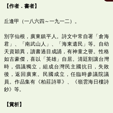
【作者．書者】
丘逢甲（一八六四～一九一二）。
別字仙根，廣東鎮平人。詩文中常自署「倉海
君」、「南武山人」、「海東遺民」等。自幼
天資穎異，讀書過目成誦，有神童之譽。性格
如古豪傑，喜以「英雄」自居。清廷割讓台灣
時，倡議獨立，組成台灣民主國抗日，失敗
後，返回廣東。民國成立，任臨時參議院議
員。作品集有《柏莊詩草》、《嶺雲海日樓詩
鈔》等。
【賞析】