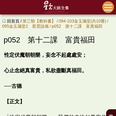
回首頁 /
第三類【教科書】 /
094-103金玉滿堂(共10冊) /
095金玉滿堂2 星雲說偈 /
p052 第十二課 富貴福田
p052 第十二課 富貴福田
性定伏魔朝朝樂，妄念不起處處安；
心止念絕真富貴，私欲盡斷真福田。
──古德
【正文】