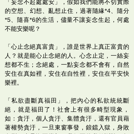
「妄念不起處處安」，假如我們能將不切實際
的空想、幻想、亂想止住，過著隨緣*4、隨分
*5、隨喜*6的生活，儘量不讓妄念生起，何處
不能安樂呢？
「心止念絕真富貴」，誰是世界上真正富貴的
人？就是能心止念絕的人。心念止定，一絲妄
想都不生；念絕處，一點妄念都不會有，自然
安住在真如裡，安住在自性裡，安住在平安快
樂裡。
「私欲盡斷真福田」，把內心的私欲統統斷
絕，就是福田了！社會上有很多畸型現象，
如：貪汙，個人貪汙、集體貪汙，還有官員藉
著權勢貪汙，一旦東窗事發，鋃鐺入獄，身敗