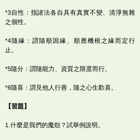
*3自性：指諸法各自具有真實不變、清淨無雜
之個性。
*4隨緣：謂隨順因緣、順應機根之緣而定行
止。
*5隨分：謂隨能力、資質之限度而行。
*6隨喜：謂見他人行善，隨之心生歡喜。
【習題】
1.什麼是我們的魔怨？試舉例說明。