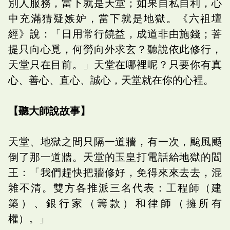
別人服務，當下就是天堂；如果自私自利，心
中充滿猜疑嫉妒，當下就是地獄。《六祖壇
經》說：「日用常行饒益，成道非由施錢；菩
提只向心覓，何勞向外求玄？聽說依此修行，
天堂只在目前。」天堂在哪裡呢？只要你有真
心、善心、直心、誠心，天堂就在你的心裡。
【聽大師說故事】
天堂、地獄之間只隔一道牆，有一次，颱風颳
倒了那一道牆。天堂的玉皇打電話給地獄的閻
王：「我們趕快把牆修好，免得來來去去，混
雜不清。雙方各推派三名代表：工程師（建
築）、銀行家（籌款）和律師（擁所有
權）。」