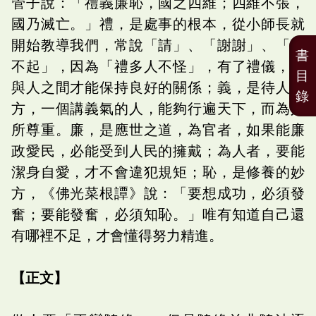
管子說：「禮義廉恥，國之四維；四維不張，
國乃滅亡。」禮，是處事的根本，從小師長就
開始教導我們，常說「請」、「謝謝」、「對
書
不起」，因為「禮多人不怪」，有了禮儀，人
目
與人之間才能保持良好的關係；義，是待人之
錄
方，一個講義氣的人，能夠行遍天下，而為人
所尊重。廉，是應世之道，為官者，如果能廉
政愛民，必能受到人民的擁戴；為人者，要能
潔身自愛，才不會違犯規矩；恥，是修養的妙
方，《佛光菜根譚》說：「要想成功，必須發
奮；要能發奮，必須知恥。」唯有知道自己還
有哪裡不足，才會懂得努力精進。
【正文】