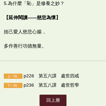
5.為什麼「恥」是修養之妙？
【延伸閱讀——慈悲為懷】
捨己愛人慈悲心腸，
多作善行功德無量。
p228 第五六課 處世四戒
上一則 :
p236 第五八課 處世哲學
下一則 :
回上層