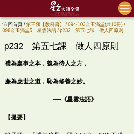
回首頁 /
第三類【教科書】 /
094-103金玉滿堂(共10冊) /
098金玉滿堂5 星雲法語 /
p232 第五七課 做人四原則
p232 第五七課 做人四原則
禮為處事之本，義為待人之方，
廉為應世之道，恥為修養之妙。
──《星雲法語》
【提要】