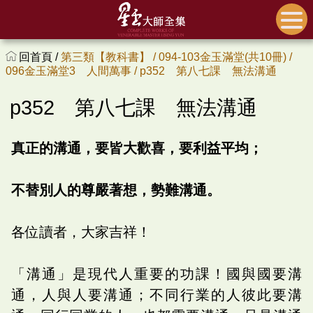
回首頁 /
第三類【教科書】 /
094-103金玉滿堂(共10冊) /
096金玉滿堂3 人間萬事 /
p352 第八七課 無法溝通
p352 第八七課 無法溝通
真正的溝通，要皆大歡喜，要利益平均；
不替別人的尊嚴著想，勢難溝通。
各位讀者，大家吉祥！
「溝通」是現代人重要的功課！國與國要溝
通，人與人要溝通；不同行業的人彼此要溝