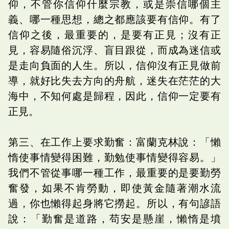
仰，不管你信仰什麼宗教，或是崇信哪個主
義、哪一種思想，總之都應該要有信仰。有了
信仰之後，最重要的，是要有正見；沒有正
見，容易隨俗沉浮、盲目跟從，而成為迷信或
是走向負面的人生。所以，信仰沒有正見做前
導，就好比失去方向的舟航，迷失在茫茫的大
海中，不知何處是歸程，因此，信仰一定要有
正見。
第三、在工作上要求勤奮：富蘭克林說：「懶
惰使事情變得困難，勤勉使事情變得容易。」
我們不管從事哪一種工作，最重要的是要勤勞
奮發，如果不肯勞動，即使黃金隨著潮水流
過，你也懶得起身將它撈起。所以，有句諺語
說：「勤奮是道路，苟安是懸崖，懶惰是墳