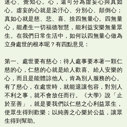
迷心、覺知心。心，還可分為虛妄心與真如
心。虛妄的心就是染汙心、分別心、顛倒心；
真如心就是慈、悲、喜、捨四無量心。四無量
心，能產生一切福德智慧，能利益安樂無量眾
生。在我們日常生活中，如何以四無量心做為
立身處世的根本呢？有四點意見：
第一、處世要有慈心：待人處事要本著一顆仁
慈的心，仁慈的心就是給人歡喜、給人安樂的
心，而且是能體諒他人，肯為別人服務的心。
有了慈心，在處世時，就能退讓包容，對別人
不利之事，就不會放任而行。《大學》說「止
於至善」，就是要我們以仁慈之心利益眾生，
使眾生得到歡樂；以純善之心樂於公益，讓眾
生得到幫助。