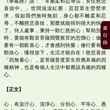
《華嚴經》說：「常樂柔和忍辱法，安住慈悲
喜捨中。」世間滾滾紅塵，芸芸眾生營營求
求，假如我們無時無刻，身心都不離柔和忍
辱，不離慈悲喜捨，那麼就能得到很大的快樂
書
了。待人處事，秉持一顆仁慈的心；幫助別人
目
時，要能有觀音菩薩聞聲救苦的悲憫心；做事
錄
要有一顆歡喜心，才會感到快樂；修行要有一
顆捨心，懂得放下，生活才能自在！慈悲喜捨
「四無量心」，是菩薩普度眾生所應具備的四
種精神，也是每個人生活中都應該具備的四種
心。
【正文】
心，有染汙心、清淨心、分別心、平等心、愚