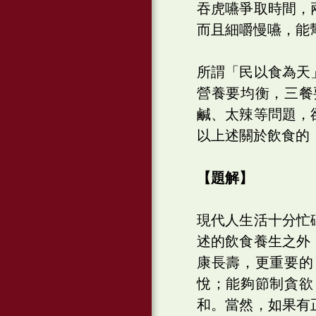
吞虎嚥爭取時間，
而且細嚼慢嚥，能
所謂「民以食為天
營養要均衡，三餐
鹹、太辣等問題，
以上述關於飲食的
【題解】
現代人生活十分忙
述的飲食養生之外
康長壽，更重要的
悅；能夠節制貪欲
和。當然，如果有