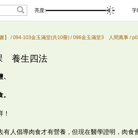
亮度:
字
書】 /
094-103金玉滿堂(共10冊) /
096金玉滿堂3 人間萬事 /
p
八課 養生四法
鹽、
食。
祥！
去有人倡導肉食才有營養，但現在醫學證明，肉食