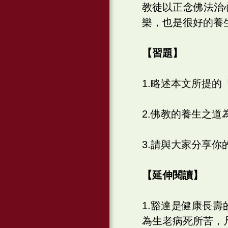
教徒以正念佛法治
樂，也是很好的養
【習題】
1.略述本文所提的
2.佛教的養生之道
3.請與大家分享你
【延伸閱讀】
1.豁達是健康長
為生老病死所苦，