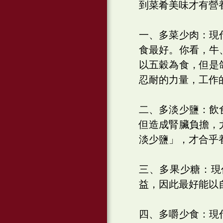
到菜肴美味才有營
一、多菜少肉：現
食最好。你看，牛
以五穀為食，但是
忍耐的力量，工作
二、多淡少鹽：飲
但造成腎臟負擔，
淡少鹽」，才合乎
三、多果少糖：現
益，因此最好能以
四、多嚼少食：現