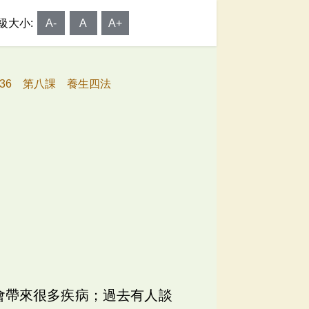
級大小:
A-
A
A+
036 第八課 養生四法
會帶來很多疾病；過去有人談