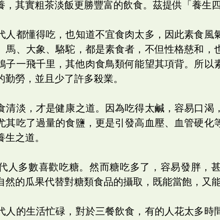
養，其實粗茶淡飯更勝豐富的飲食。茲提供「養生
代人都懂得吃，也知道不宜食肉太多，因此素食風
、馬、大象、駱駝，都是素食者，不但性格慈和，
鴿子一飛千里，其他肉食鳥類何能望其項背。所以
的勤勞，並且少了許多殺業。
食清淡，才是健康之道。因為吃得太鹹，容易口渴
尤其吃了過量的食鹽，更是引發高血壓、血管硬化
養生之道。
代人多數喜歡吃糖。然而糖吃多了，容易發胖，
自然的瓜果代替對糖類食品的攝取，既能當飽，又
代人的生活忙碌，對於三餐飲食，有的人花太多時