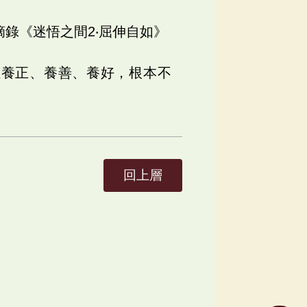
摘錄《迷悟之間2‧屈伸自如》
性養正、養善、養好，根本不
》
回上層