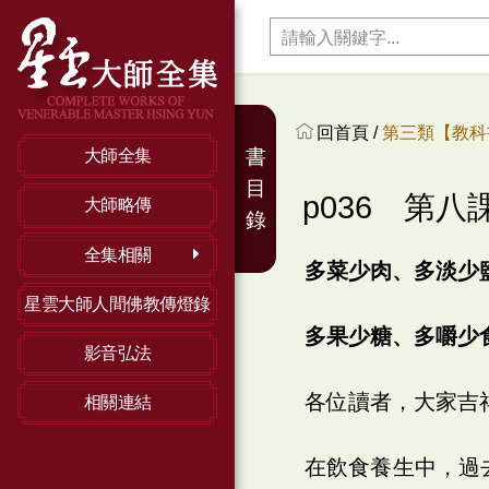
回首頁 /
第三類【教科
書
大師全集
目
p036 第
大師略傳
錄
全集相關
多菜少肉、多淡少
星雲大師人間佛教傳燈錄
多果少糖、多嚼少
影音弘法
各位讀者，大家吉
相關連結
在飲食養生中，過