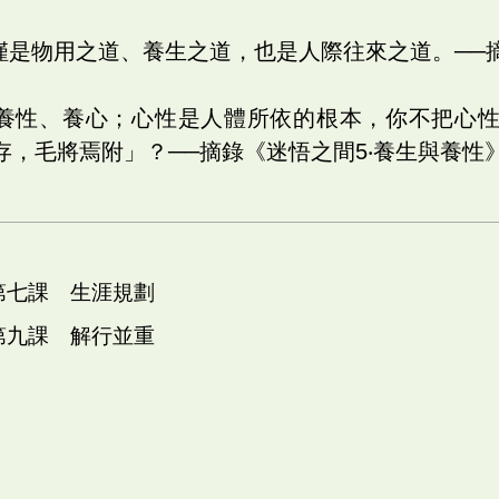
僅是物用之道、養生之道，也是人際往來之道。──
要養性、養心；心性是人體所依的根本，你不把心
存，毛將焉附」？──摘錄《迷悟之間5‧養生與養性
 第七課 生涯規劃
 第九課 解行並重