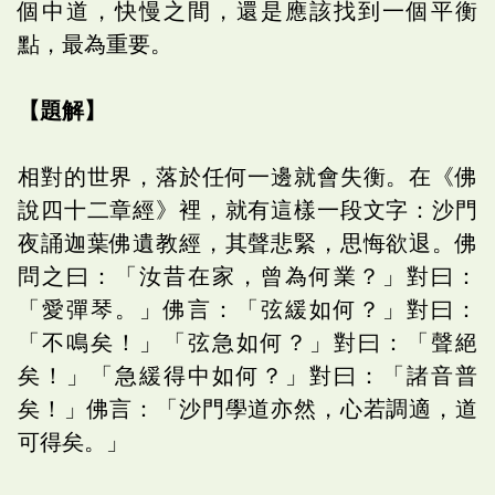
個中道，快慢之間，還是應該找到一個平衡
點，最為重要。
【題解】
相對的世界，落於任何一邊就會失衡。在《佛
說四十二章經》裡，就有這樣一段文字：沙門
夜誦迦葉佛遺教經，其聲悲緊，思悔欲退。佛
問之曰：「汝昔在家，曾為何業？」對曰：
「愛彈琴。」佛言：「弦緩如何？」對曰：
「不鳴矣！」「弦急如何？」對曰：「聲絕
矣！」「急緩得中如何？」對曰：「諸音普
矣！」佛言：「沙門學道亦然，心若調適，道
可得矣。」