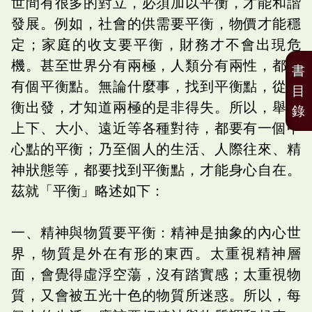
世間有很多的對立，必須加以平衡，才能和諧
發展。例如，社會的供需要平衡，物價才能穩
定；家庭的收支要平衡，財務才不會出現危
機。甚至世界分有兩極，人類分有兩性，都要
書
有個平衡點。無論什麼事，找到平衡點，從平
目
衡出發，才知道兩極的是非得失。所以，舉凡
錄
上下、大小、遠近等各種對待，都要有一個中
心點的平衡；乃至個人的生活、人際往來、精
神狀態等，都要找到平衡點，才能身心自在。
茲就「平衡」略述如下：
一、精神與物質要平衡：精神是抽象的內心世
界，物質是外在有形的東西。太重視精神層
面，會覺得虛浮空蕩，沒有踏實感；太重視物
質，又會被五光十色的物質所迷惑。所以，每