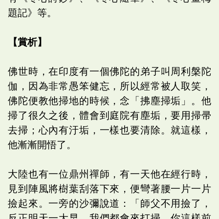
題記》等。
【賞析】
佛世時，在印度有一個佛陀的弟子叫周利槃陀
伽，因為非常愚笨健忘，所以經常被人取笑，
佛陀便教他掃地的時候，念「拂塵掃垢」。他
掃了很久之後，體會到庭院有塵垢，要用掃帚
去掃；心內有汙垢，一樣也要清除。就這樣，
他漸漸開悟了。
大陸也有一位鼎州禪師，有一天他在經行時，
見到陣風將樹葉刮落下來，便彎著腰一片一片
撿起來。一旁的沙彌說道：「師父不用撿了，
反正明天一大早，我們都會來打掃。你這樣前