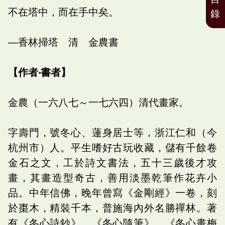
不在塔中，而在手中矣。
錄
—香林掃塔 清 金農書
【作者‧書者】
金農（一六八七～一七六四）清代畫家。
字壽門，號冬心、蓮身居士等，浙江仁和（今
杭州市）人。平生嗜好古玩收藏，儲有千餘卷
金石之文，工於詩文書法，五十三歲後才攻
畫，其畫造型奇古，善用淡墨乾筆作花卉小
品。中年信佛，晚年曾寫《金剛經》一卷，刻
於棗木，精裝千本，普施海內外名勝禪林。著
有《冬心詩鈔》、《冬心隨筆》、《冬心畫梅