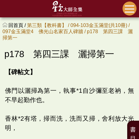
回首頁 /
第三類【教科書】 /
094-103金玉滿堂(共10冊) /
097金玉滿堂4 佛光山名家百人碑牆 /
p178 第四三課 灑
掃第一
p178 第四三課 灑掃第一
【碑帖文】
佛門以灑掃為第一，執事*1自沙彌至老衲，無
不早起勤作也。
香林*2有塔，掃而洗，洗而又掃，舍利放大光
明，
書
目