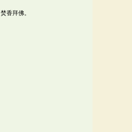
同焚香拜佛。