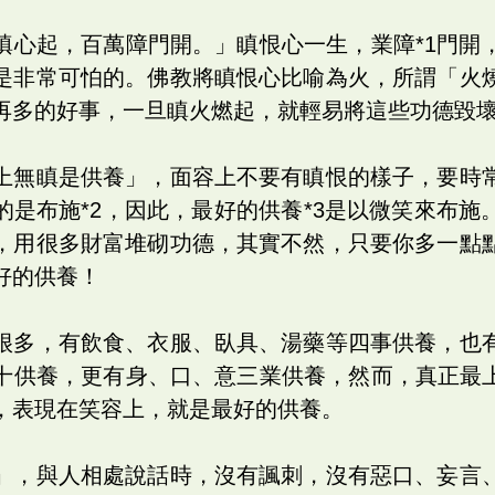
瞋心起，百萬障門開。」瞋恨心一生，業障*1門開
是非常可怕的。佛教將瞋恨心比喻為火，所謂「火
再多的好事，一旦瞋火燃起，就輕易將這些功德毀
上無瞋是供養」，面容上不要有瞋恨的樣子，要時
的是布施*2，因此，最好的供養*3是以微笑來布施
，用很多財富堆砌功德，其實不然，只要你多一點
好的供養！
很多，有飲食、衣服、臥具、湯藥等四事供養，也
十供養，更有身、口、意三業供養，然而，真正最上
，表現在笑容上，就是最好的供養。
」，與人相處說話時，沒有諷刺，沒有惡口、妄言