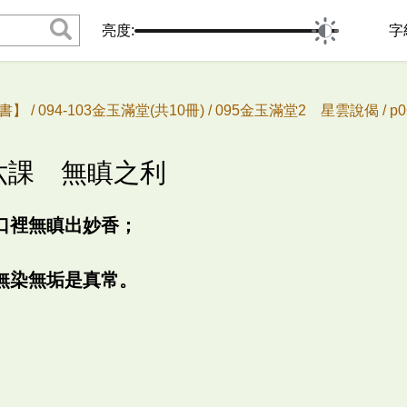
亮度:
字
書】 /
094-103金玉滿堂(共10冊) /
095金玉滿堂2 星雲說偈 /
p
十六課 無瞋之利
口裡無瞋出妙香；
無染無垢是真常。