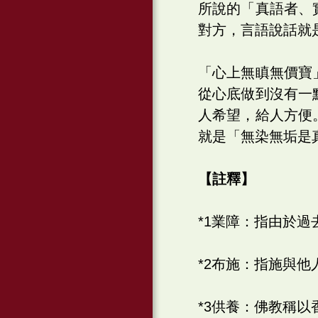
所說的「真語者、
對方，言語說話就
「心上無瞋無價寶
從心底做到沒有一
人希望，給人方便
就是「無染無垢是
【註釋】
*1業障：指由於
*2布施：指施與
*3供養：佛教稱