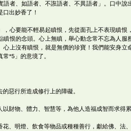
實語者、如語者、不誑語者、不異語者」。口中說
是口出妙香了！
」，心要能不輕易起瞋恨，先從面孔上不表現瞋恨
點瞋恨的念頭。心上無瞋，舉心動念常不忘為人服
。心上沒有瞋恨，就是無價的珍寶！我們能安身立
真常*5」的意境了。
過去的惡行所造成修行上的障礙。
他人以財物、體力、智慧等，為他人造福成智而求得
以香花、明燈、飲食等物品或種種善行，獻給佛、法