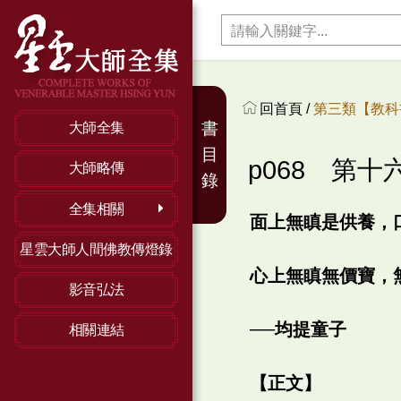
回首頁 /
第三類【教科
書
大師全集
目
p068 第
大師略傳
錄
全集相關
面上無瞋是供養，
星雲大師人間佛教傳燈錄
心上無瞋無價寶，
影音弘法
──均提童子
相關連結
【正文】