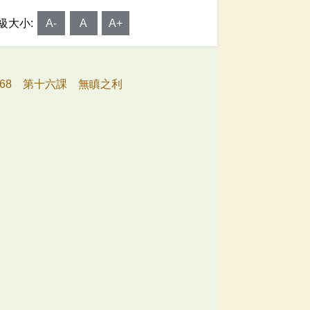
級大小:
A-
A
A+
068 第十六課 無瞋之利