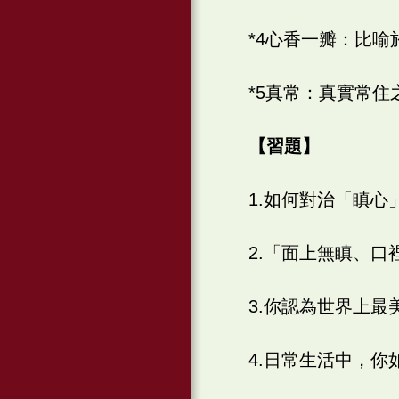
*4心香一瓣：比
*5真常：真實常住
【習題】
1.如何對治「瞋心
2.「面上無瞋、
3.你認為世界上
4.日常生活中，