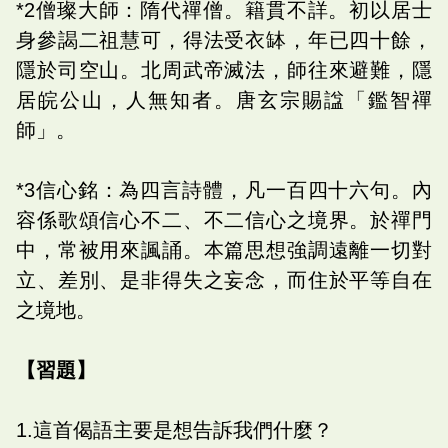
*2僧璨大師：隋代禪僧。籍貫不詳。初以居士
身參謁二祖慧可，得法受衣缽，年已四十餘，
隱於司空山。北周武帝滅法，師往來避難，隱
居皖公山，人無知者。唐玄宗賜諡「鑑智禪
師」。
*3信心銘：為四言詩體，凡一百四十六句。內
容係歌頌信心不二、不二信心之境界。於禪門
中，常被用來諷誦。本篇思想強調遠離一切對
立、差別、是非得失之妄念，而住於平等自在
之境地。
【習題】
1.這首偈語主要是想告訴我們什麼？