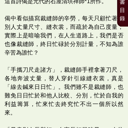
這首詩偈是元代的石屋清珙禪師*1所作。
書
目
偈中看似描寫裁縫師的辛勞，每天只顧忙著為
錄
別人丈量尺寸、縫衣裳，而疏於為自己度量；
實際上是暗喻我們，在人生道路上，我們是否
也像裁縫師，終日忙碌於分別計量，不知為誰
辛苦為誰忙？
「手攜刀尺走諸方」，裁縫師手裡拿著刀尺，
各地奔波丈量，替人穿針引線縫衣裳，真是
「線去鍼來日日忙」。我們雖不是裁縫師，也
難免日日忙於和他人比較、分別，忙於自我的
利益籌算，忙來忙去終究忙不出一個所以然
來。