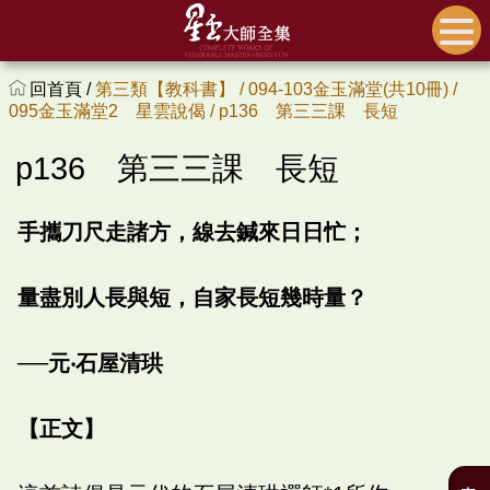
回首頁 /
第三類【教科書】 /
094-103金玉滿堂(共10冊) /
095金玉滿堂2 星雲說偈 /
p136 第三三課 長短
p136 第三三課 長短
手攜刀尺走諸方，線去鍼來日日忙；
量盡別人長與短，自家長短幾時量？
──元‧石屋清珙
【正文】