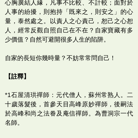
心胸廣結人緣，凡事不比較、不計較；面對於
人事的紛擾，則抱持「既來之，則安之」的心
量，泰然處之。以責人之心責己，恕己之心恕
人，經常反觀自照自己在不在？自家寶藏有多
少價值？自然可避開很多人生的陷阱。
自家的長短你幾時量？不妨常常問自己！
【註釋】
*1石屋清珙禪師：元代僧人，蘇州常熟人。二
十歲落髮後，首參天目高峰原妙禪師，後嗣法
於高峰和尚之法眷及庵信禪師。為曹洞宗一代
名師。