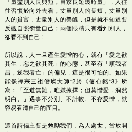
「量盡別人長與短，自家長短幾時量」，人往
往習慣於向外去看，丈量別人的長短，丈量別
人的貧富，丈量別人的美醜，但是就不知道要
反觀自照衡量自己；兩個眼睛只有看到別人，
卻看不到自己！
所以說，人一旦產生愛憎的心，就有「愛之欲
其生，惡之欲其死」的心態，甚至有「順我者
昌，逆我者亡」的偏見，這是很可怕的。如果
能像禪宗三祖僧璨大師*2於《信心銘*3》所
寫：「至道無難，唯嫌揀擇；但莫憎愛，洞然
明白。」遇事不分別、不計較、不存愛憎，就
容易看清自己的面目。
這首詩偈主要是勉勵我們，為人處世，當放開