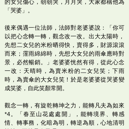
的女兒傷心，朝朝哭，月月哭，大家都稱他為
「哭婆」。
後來偶遇一位法師，法師對老婆婆說：「你可
以把心念轉一轉，觀念改一改。出大太陽時，
先想二女兒的米粉晒得快，賣得多，財源滾滾
而來；霪雨綿綿時，先想大女兒的雨傘應時對
景，必然暢銷。」老婆婆恍然有得，從此心念
一改：天晴時，為賣米粉的二女兒笑；下雨
時，為賣傘的大女兒笑！於是老婆婆從哭婆變
成笑婆，自此笑顏常開。
觀念一轉，有旋乾轉坤之力，能轉凡夫為如來
*4。「春至山花處處開」，能轉境界、轉感
情、轉事務，化暗為明，轉逆為順，心地清明