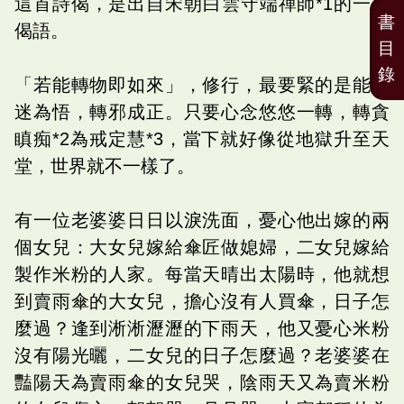
這首詩偈，是出自宋朝白雲守端禪師*1的一首
書
偈語。
目
錄
「若能轉物即如來」，修行，最要緊的是能轉
迷為悟，轉邪成正。只要心念悠悠一轉，轉貪
瞋痴*2為戒定慧*3，當下就好像從地獄升至天
堂，世界就不一樣了。
有一位老婆婆日日以淚洗面，憂心他出嫁的兩
個女兒：大女兒嫁給傘匠做媳婦，二女兒嫁給
製作米粉的人家。每當天晴出太陽時，他就想
到賣雨傘的大女兒，擔心沒有人買傘，日子怎
麼過？逢到淅淅瀝瀝的下雨天，他又憂心米粉
沒有陽光曬，二女兒的日子怎麼過？老婆婆在
豔陽天為賣雨傘的女兒哭，陰雨天又為賣米粉