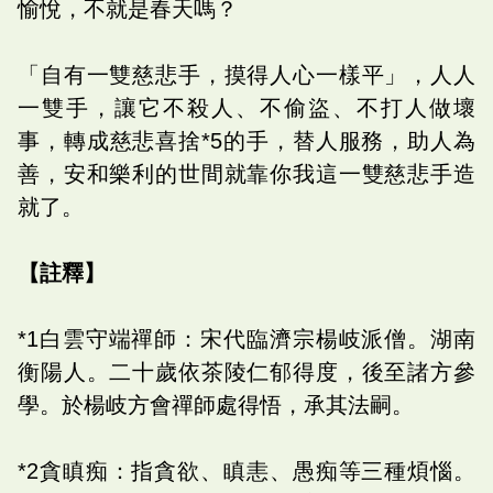
愉悅，不就是春天嗎？
「自有一雙慈悲手，摸得人心一樣平」，人人
一雙手，讓它不殺人、不偷盜、不打人做壞
事，轉成慈悲喜捨*5的手，替人服務，助人為
善，安和樂利的世間就靠你我這一雙慈悲手造
就了。
【註釋】
*1白雲守端禪師：宋代臨濟宗楊岐派僧。湖南
衡陽人。二十歲依茶陵仁郁得度，後至諸方參
學。於楊岐方會禪師處得悟，承其法嗣。
*2貪瞋痴：指貪欲、瞋恚、愚痴等三種煩惱。