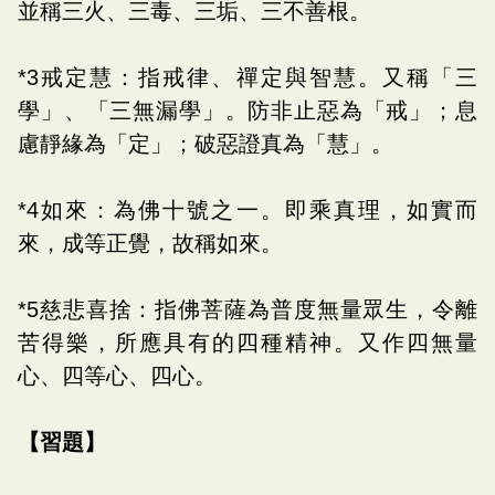
並稱三火、三毒、三垢、三不善根。
*3戒定慧：指戒律、禪定與智慧。又稱「三
學」、「三無漏學」。防非止惡為「戒」；息
慮靜緣為「定」；破惡證真為「慧」。
*4如來：為佛十號之一。即乘真理，如實而
來，成等正覺，故稱如來。
*5慈悲喜捨：指佛菩薩為普度無量眾生，令離
苦得樂，所應具有的四種精神。又作四無量
心、四等心、四心。
【習題】