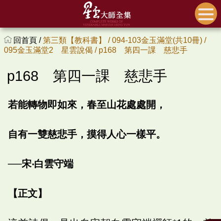
回首頁 /
第三類【教科書】 /
094-103金玉滿堂(共10冊) /
095金玉滿堂2 星雲說偈 /
p168 第四一課 慈悲手
p168 第四一課 慈悲手
若能轉物即如來，春至山花處處開，
自有一雙慈悲手，摸得人心一樣平。
──宋‧白雲守端
【正文】