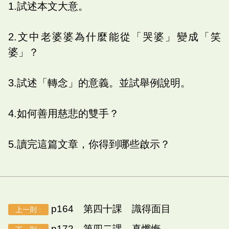
1.試述本文大意。
2.文中老婆婆為什麼能從「哭婆」變成「笑
婆」？
3.試述「轉念」的意義。並試舉例說明。
4.如何善用慈悲的雙手？
5.讀完這篇文章，你得到哪些啟示？
p164 第四十課 識得面目
上一則 :
p172 第四二課 真懺悔