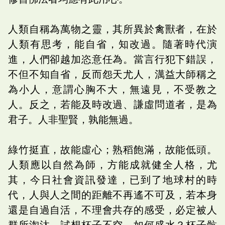
人類自稱為萬物之靈，其所異於禽獸者，在於
人類有思考，能自省，知改過。隨著時代演
進，人們卻越加恣意任為。當言行犯下錯誤，
不但不知自省，反而怨天尤人，澫益大師稱之
為小人，意謂心胸不大，無遠見，不受教之
人。反之，若能及時改過、謙虛問道者，是為
君子。人非聖賢，孰能無過。
綠竹挺直，故能虛心；熟稻飽滿，故能低頭。
人類應以自然為師，方能成就健全人格，尤
其，今日社會資訊發達，已到了地球村的時
代，人與人之間的距離不再遙不可及，若本身
還是自過自活，不理會共存的感受，必定被人
群所淘汰。試想杯子不空，如何盛水？杯子骯