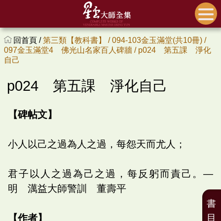
回首頁 /
第三類【教科書】 /
094-103金玉滿堂(共10冊) /
097金玉滿堂4 佛光山名家百人碑牆 /
p024 第五課 淨化
自己
p024 第五課 淨化自己
【碑帖文】
小人以己之過為人之過，每怨天而尤人；
君子以人之過為己之過，每反躬而責己。—
明 澫益大師警訓 董壽平
書
【作者】
目