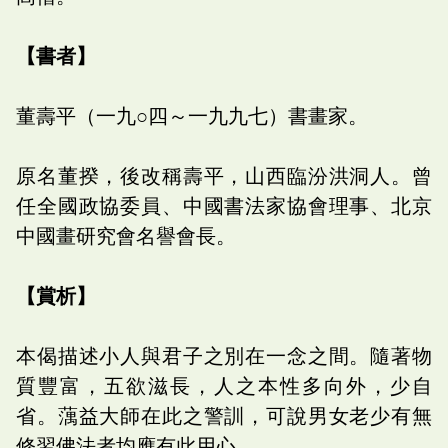
【書者】
董壽平（一九○四～一九九七）書畫家。
原名董揆，後改稱壽平，山西臨汾洪洞人。曾
任全國政協委員、中國書法家協會理事、北京
中國畫研究會名譽會長。
【賞析】
本偈描述小人與君子之別在一念之間。隨著物
質豐富，五欲滋長，人之本性多向外，少自
省。蕅益大師在此之警訓，可說男女老少有無
修習佛法者均應有此用心。