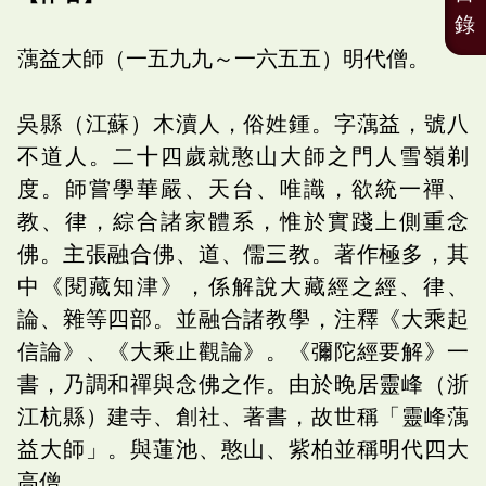
錄
蕅益大師（一五九九～一六五五）明代僧。
吳縣（江蘇）木瀆人，俗姓鍾。字蕅益，號八
不道人。二十四歲就憨山大師之門人雪嶺剃
度。師嘗學華嚴、天台、唯識，欲統一禪、
教、律，綜合諸家體系，惟於實踐上側重念
佛。主張融合佛、道、儒三教。著作極多，其
中《閱藏知津》，係解說大藏經之經、律、
論、雜等四部。並融合諸教學，注釋《大乘起
信論》、《大乘止觀論》。《彌陀經要解》一
書，乃調和禪與念佛之作。由於晚居靈峰（浙
江杭縣）建寺、創社、著書，故世稱「靈峰蕅
益大師」。與蓮池、憨山、紫柏並稱明代四大
高僧。