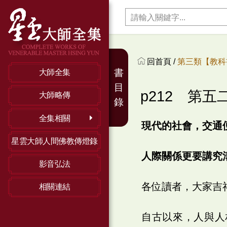
回首頁 /
第三類【教科
書
大師全集
目
p212 第
大師略傳
錄
全集相關
現代的社會，交通
星雲大師人間佛教傳燈錄
人際關係更要講究
影音弘法
各位讀者，大家吉
相關連結
自古以來，人與人