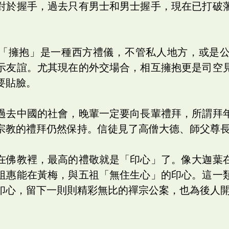
對於握手，過去只有男士和男士握手，現在已打破
「擁抱」是一種西方禮儀，不管私人地方，或是
示友誼。尤其現在的外交場合，相互擁抱更是司空
要貼臉。
過去中國的社會，晚輩一定要向長輩禮拜，所謂拜
宗教的禮拜仍然保持。信徒見了高僧大德、師父尊
在佛教裡，最高的禮敬就是「印心」了。像大迦葉
祖惠能在黃梅，與五祖「無住生心」的印心。這一
印心，留下一則則精彩無比的禪宗公案，也為後人