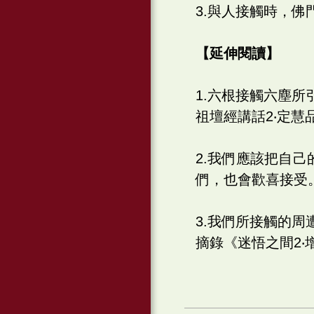
3.與人接觸時，
【延伸閱讀】
1.六根接觸六塵
祖壇經講話2‧定慧
2.我們應該把自
們，也會歡喜接受。
3.我們所接觸的
摘錄《迷悟之間2‧