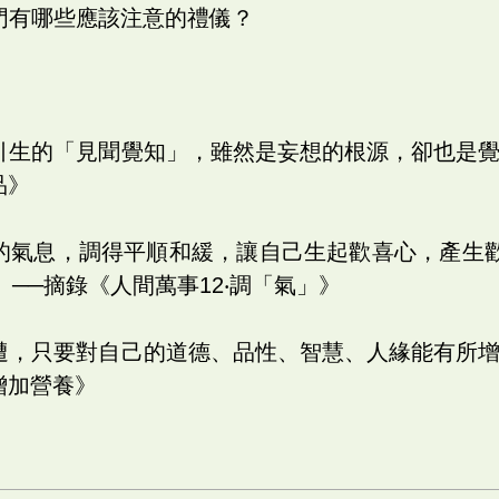
佛門有哪些應該注意的禮儀？
所引生的「見聞覺知」，雖然是妄想的根源，卻也是覺
品》
己的氣息，調得平順和緩，讓自己生起歡喜心，產生
──摘錄《人間萬事12‧調「氣」》
周遭，只要對自己的道德、品性、智慧、人緣能有所增
增加營養》