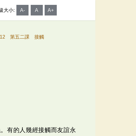
級大小:
A-
A
A+
212 第五二課 接觸
曉。有的人幾經接觸而友誼永