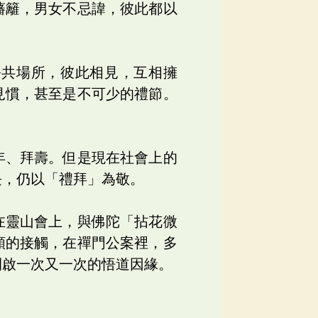
藩籬，男女不忌諱，彼此都以
公共場所，彼此相見，互相擁
見慣，甚至是不可少的禮節。
年、拜壽。但是現在社會上的
長，仍以「禮拜」為敬。
在靈山會上，與佛陀「拈花微
類的接觸，在禪門公案裡，多
開啟一次又一次的悟道因緣。