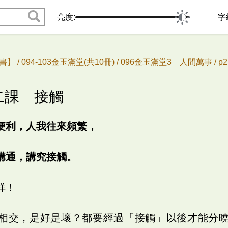
亮度:
字
書】 /
094-103金玉滿堂(共10冊) /
096金玉滿堂3 人間萬事 /
p
五二課 接觸
便利，人我往來頻繁，
溝通，講究接觸。
祥！
相交，是好是壞？都要經過「接觸」以後才能分