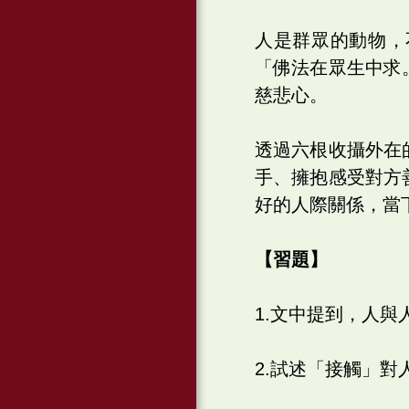
人是群眾的動物，
「佛法在眾生中求
慈悲心。
透過六根收攝外在
手、擁抱感受對方
好的人際關係，當
【習題】
1.文中提到，人
2.試述「接觸」對