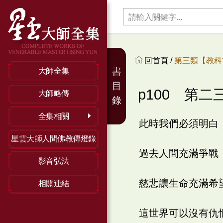
回首頁 /
第三類【教科
書
大師全集
目
p100 第
大師略傳
錄
全集相關
此時我們必須明白
星雲大師人間佛教傳燈錄
過去人間充滿爭戰
影音弘法
慈悲讓生命充滿希
相關連結
這世界可以沒有仇