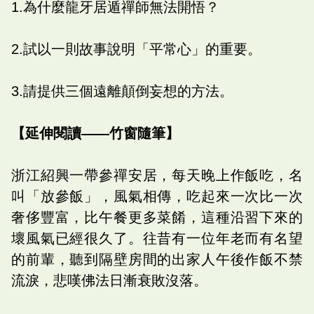
1.為什麼龍牙居遁禪師無法開悟？
2.試以一則故事說明「平常心」的重要。
3.請提供三個遠離顛倒妄想的方法。
【延伸閱讀——竹窗隨筆】
浙江紹興一帶參禪安居，每天晚上作飯吃，名
叫「放參飯」，風氣相傳，吃起來一次比一次
奢侈豐富，比午餐更多菜餚，這種沿習下來的
壞風氣已經很久了。往昔有一位年老而有名望
的前輩，聽到隔壁房間的出家人午後作飯不禁
流淚，悲嘆佛法日漸衰敗沒落。