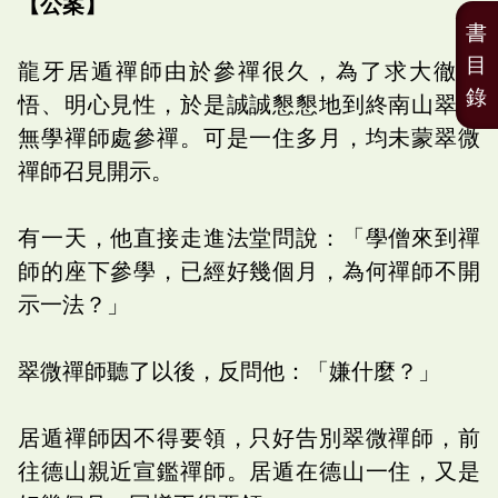
【公案】
書
目
龍牙居遁禪師由於參禪很久，為了求大徹大
錄
悟、明心見性，於是誠誠懇懇地到終南山翠微
無學禪師處參禪。可是一住多月，均未蒙翠微
禪師召見開示。
有一天，他直接走進法堂問說：「學僧來到禪
師的座下參學，已經好幾個月，為何禪師不開
示一法？」
翠微禪師聽了以後，反問他：「嫌什麼？」
居遁禪師因不得要領，只好告別翠微禪師，前
往德山親近宣鑑禪師。居遁在德山一住，又是