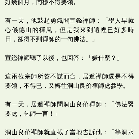
好幾個月，同樣不得要領。
有一天，他鼓起勇氣問宣鑑禪師：「學人早就
心儀德山的禪風，但是我來到這裡已好多時
日，卻得不到禪師的一句佛法。」
宣鑑禪師聽了以後，也回答：「嫌什麼？」
這兩位宗師所答不謀而合，居遁禪師還是不得
要領，不得已，又轉往洞山良价禪師處參學。
有一天，居遁禪師問洞山良价禪師：「佛法緊
要處，乞師一言！」
洞山良价禪師就直截了當地告訴他：「等洞水