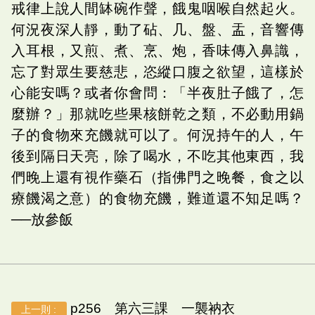
戒律上說人間缽碗作聲，餓鬼咽喉自然起火。
何況夜深人靜，動了砧、几、盤、盂，音響傳
入耳根，又煎、煮、烹、炮，香味傳入鼻識，
忘了對眾生要慈悲，恣縱口腹之欲望，這樣於
心能安嗎？或者你會問：「半夜肚子餓了，怎
麼辦？」那就吃些果核餅乾之類，不必動用鍋
子的食物來充饑就可以了。何況持午的人，午
後到隔日天亮，除了喝水，不吃其他東西，我
們晚上還有視作藥石（指佛門之晚餐，食之以
療饑渴之意）的食物充饑，難道還不知足嗎？
──放參飯
p256 第六三課 一襲衲衣
上一則 :