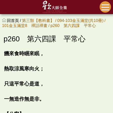
回首頁 /
第三類【教科書】 /
094-103金玉滿堂(共10冊) /
101金玉滿堂8 禪話禪畫 /
p260 第六四課 平常心
p260 第六四課 平常心
饑來食時睏來眠，
熱取涼風寒向火；
只這平常心是道，
一無造作無是非。